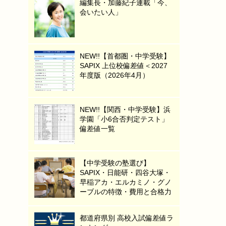
編集長・加藤紀子連載「今、
会いたい人」
NEW!!【首都圏・中学受験】
SAPIX 上位校偏差値＜2027
年度版（2026年4月）
NEW!!【関西・中学受験】浜
学園「小6合否判定テスト」
偏差値一覧
【中学受験の塾選び】
SAPIX・日能研・四谷大塚・
早稲アカ・エルカミノ・グノ
ーブルの特徴・費用と合格力
都道府県別 高校入試偏差値ラ