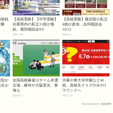
団体戦
【高校受験】【中学受験】
【高校受験】横須賀の私立
優勝
兵庫県内の私立31校が集
4校が参加…合同相談会
結、個別相談会9/6
10/12
2026.7.28
2026.8.5
学院が
全国高校麻雀32チーム本選
渋幕や東大寺学園など40
高生が
出場…麻布や大阪星光、東
校、高校生クイズTOKYO
海も
ラウンドへ
2026.8.5
2026.7.29
Recommended by