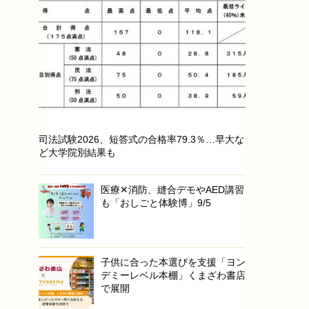
司法試験2026、短答式の合格率79.3％…早大な
ど大学院別結果も
医療✕消防、縫合デモやAED講習
も「おしごと体験博」9/5
子供に合った本選びを支援「ヨン
デミーレベル本棚」くまざわ書店
で展開