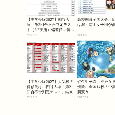
【中学受験2027】四谷大
高校囲碁全国大会、
塚、第2回合不合判定テス
は灘・南山女子部が
ト（7/5実施）偏差値…筑駒
74・桜蔭70＜PR＞
2026.7.10
2026.8.5
【中学受験2027】人気校の
砂金甲子園、神戸女
併願先は…四谷大塚「第2
優勝…全国14校の中
回合不合判定テスト」結果
腕競う
2026.7.16
2026.7.29