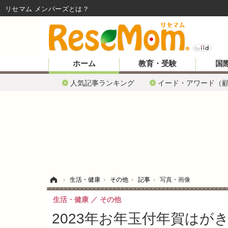
リセマム メンバーズ
ホーム
教育・受験
国
人気記事ランキング
イード・アワード（
ホーム
›
生活・健康
›
その他
›
記事
›
写真・画像
生活・健康
その他
2023年お年玉付年賀はが