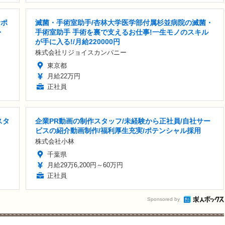
サポ
滅菌・手術室助手/杏林大学医学部付属杉並病院の滅菌・
・
手術室助手 手術を裏で支えるお仕事!一生モノのスキル
が手に入る!/月給220000円
株式会社リジョイスカンパニー
東京都
月給22万円
正社員
スタ
企業PR動画の制作スタッフ/未経験から正社員/自社サー
ビスの紹介動画制作/福利厚生充実/ポテンシャル採用
株式会社小林
千葉県
月給29万6,200円～60万円
正社員
Sponsored by