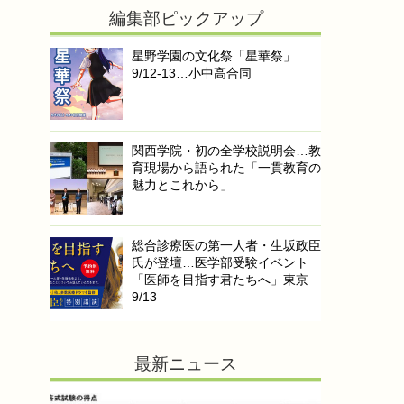
編集部ピックアップ
星野学園の文化祭「星華祭」
9/12-13…小中高合同
関西学院・初の全学校説明会…教
育現場から語られた「一貫教育の
魅力とこれから」
総合診療医の第一人者・生坂政臣
氏が登壇…医学部受験イベント
「医師を目指す君たちへ」東京
9/13
最新ニュース