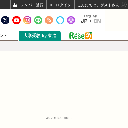
ログイン
こんにちは、ゲストさん
Language
JP
/
CN
ント
大学受験 by 東進
advertisement