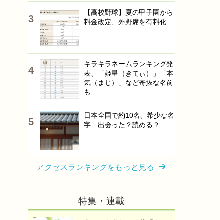
【高校野球】夏の甲子園から
料金改定、外野席を有料化
キラキラネームランキング発
表、「姫星（きてぃ）」「本
気（まじ）」など奇抜な名前
も
日本全国で約10名、希少な名
字 出会った？読める？
アクセスランキングをもっと見る
特集・連載