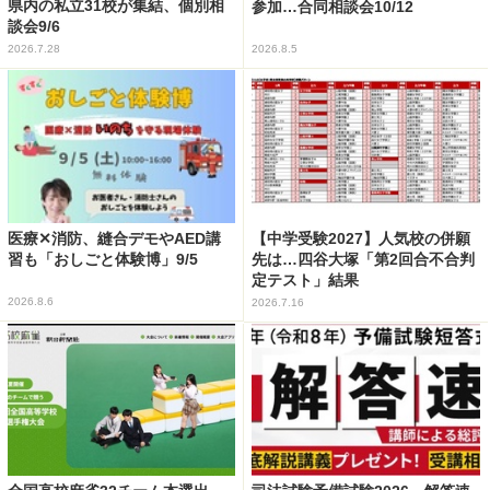
県内の私立31校が集結、個別相
参加…合同相談会10/12
談会9/6
2026.7.28
2026.8.5
医療✕消防、縫合デモやAED講
【中学受験2027】人気校の併願
習も「おしごと体験博」9/5
先は…四谷大塚「第2回合不合判
定テスト」結果
2026.8.6
2026.7.16