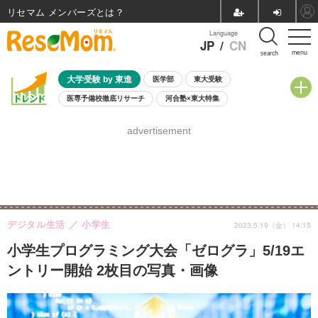
リセマム メンバーズ
Language
JP
/
CN
menu
search
大学受験 by 東進
医学部
東大受験
医専予備校徹底リサーチ
河合塾×東大特集
親子で考える大学選び
高校受験
中学受験
小学校受験
advertisement
共通テスト
夏休み
8月開催学校説明会・相談会
8月開催イベント・WS
全国公立高校 過去問
人気記事
自由研究教材（小学生向け）
自由研究教材（中学生向け）
ランキング
デジタル生活
小学生
2023.5.19（金） 14:15
小学生プログラミング大会「ゼログラ」5/19エ
ントリー開始 2枚目の写真・画像