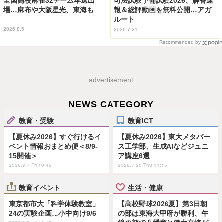
全国高校麻雀32チーム本選出
司法試験予備試験2026、解答速
場…麻布や大阪星光、東海も
報＆総評動画を無料公開…アガ
ルート
2026.8.5
2026.7.21
Recommended by
advertisement
NEWS CATEGORY
教育・受験
教育ICT
【夏休み2026】すぐ行けるイ
【夏休み2026】東大メタバー
ベント情報おまとめ便＜8/9-
ス工学部、生成AIなどジュニ
15開催＞
ア講座6選
2026.8.7 Fri 19:45
2026.7.30 Thu 11:15
教育イベント
生活・健康
東京都市大「科学体験教室」
【高校野球2026夏】第3日朝
24の実験企画…小中向け9/6
の部は東海大甲府が勝利、午