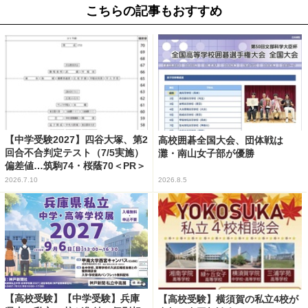
こちらの記事もおすすめ
【中学受験2027】四谷大塚、第2
高校囲碁全国大会、団体戦は
回合不合判定テスト（7/5実施）
灘・南山女子部が優勝
偏差値…筑駒74・桜蔭70＜PR＞
2026.7.10
2026.8.5
【高校受験】【中学受験】兵庫
【高校受験】横須賀の私立4校が