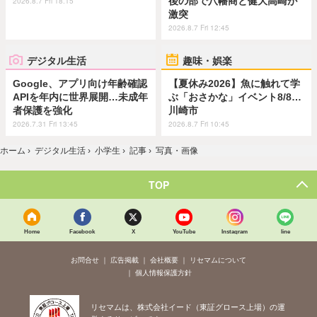
後の部で八幡商と健大高崎が
2026.8.7 Fri 18:15
激突
2026.8.7 Fri 12:45
デジタル生活
趣味・娯楽
Google、アプリ向け年齢確認
【夏休み2026】魚に触れて学
APIを年内に世界展開…未成年
ぶ「おさかな」イベント8/8…
者保護を強化
川崎市
2026.7.31 Fri 13:45
2026.8.7 Fri 10:45
ホーム
›
デジタル生活
›
小学生
›
記事
›
写真・画像
TOP
Home
Facebook
X
YouTube
Instagram
line
お問合せ
広告掲載
会社概要
リセマムについて
個人情報保護方針
リセマムは、株式会社イード（東証グロース上場）の運