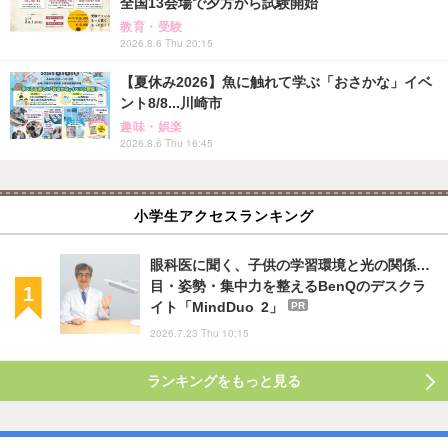
全国13会場で夕方から試験開始
教育・受験
2026.8.6 Thu 20:15
【夏休み2026】魚に触れて学ぶ「おさかな」イベ
ント8/8...川崎市
趣味・娯楽
2026.8.6 Thu 16:45
小学生アクセスランキング
眼科医に聞く、子供の学習環境と光の関係…
目・姿勢・集中力を整えるBenQのデスクラ
イト「MindDuo 2」
PR
2026.7.23 Thu 10:15
ランキングをもっと見る