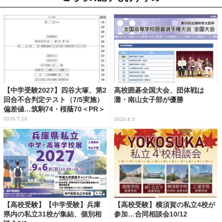
【中学受験2027】四谷大塚、第2
高校囲碁全国大会、団体戦は
回合不合判定テスト（7/5実施）
灘・南山女子部が優勝
偏差値…筑駒74・桜蔭70＜PR＞
2026.7.10
2026.8.5
【高校受験】【中学受験】兵庫
【高校受験】横須賀の私立4校が
県内の私立31校が集結、個別相
参加…合同相談会10/12