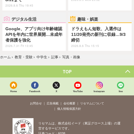
2026.8.6 Thu 19:45
デジタル生活
趣味・娯楽
Google、アプリ向け年齢確認
ドラえもん短歌、入選作は
APIを年内に世界展開…未成年
11/20発売の新刊に収録…9/3
者保護を強化
締切
2026.7.31 Fri 13:45
2026.8.6 Thu 15:15
ホーム
›
教育・受験
›
中学生
›
記事
›
写真・画像
TOP
Home
Facebook
X
YouTube
Instagram
line
お問合せ
広告掲載
会社概要
リセマムについて
個人情報保護方針
リセマムは、株式会社イード（東証グロース上場）の運
営するサービスです。
証券コード：6038