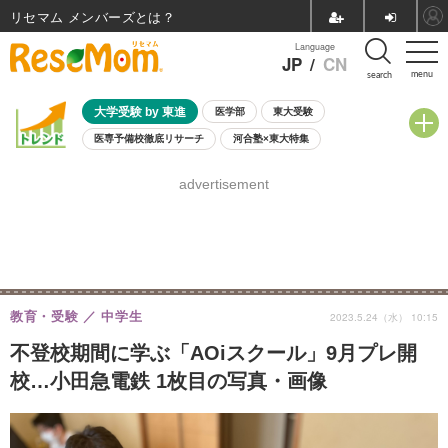
リセマム メンバーズ
Language
JP
/
CN
menu
search
大学受験 by 東進
医学部
東大受験
医専予備校徹底リサーチ
河合塾×東大特集
親子で考える大学選び
高校受験
中学受験
小学校受験
advertisement
共通テスト
夏休み
8月開催学校説明会・相談会
8月開催イベント・WS
全国公立高校 過去問
人気記事
自由研究教材（小学生向け）
自由研究教材（中学生向け）
ランキング
教育・受験
中学生
2023.5.24（水） 10:15
不登校期間に学ぶ「AOiスクール」9月プレ開
校…小田急電鉄 1枚目の写真・画像