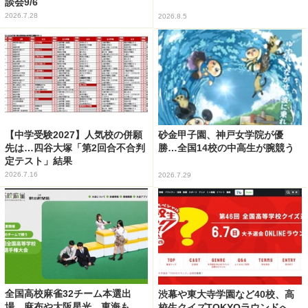
談会9/6
2026.7.28
2026.8.5
【中学受験2027】人気校の併願
砂金甲子園、神戸女学院が優
先は…四谷大塚「第2回合不合判
勝…全国14校の中高生が腕競う
定テスト」結果
2026.7.16
2026.7.29
全国高校麻雀32チーム本選出
渋幕や東大寺学園など40校、高
場…麻布や大阪星光、東海も
校生クイズTOKYOラウンドへ