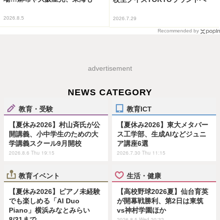
2026.8.5
2026.7.29
Recommended by
advertisement
NEWS CATEGORY
教育・受験
教育ICT
【夏休み2026】村山斉氏が公
【夏休み2026】東大メタバー
開講義、小中学生のための大
ス工学部、生成AIなどジュニ
学講義スクール9月開校
ア講座6選
2026.8.6 Thu 19:15
2026.7.30 Thu 11:15
教育イベント
生活・健康
【夏休み2026】ピアノ未経験
【高校野球2026夏】仙台育英
でも楽しめる「AI Duo
が開幕戦勝利、第2日は東筑
Piano」横浜みなとみらい
vs神村学園ほか
8/31まで
2026.8.5 Wed 20:32