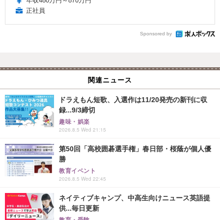
年収480万円～870万円
正社員
Sponsored by
関連ニュース
ドラえもん短歌、入選作は11/20発売の新刊に収
録...9/3締切
趣味・娯楽
2026.8.5 Wed 21:15
第50回「高校囲碁選手権」春日部・桜蔭が個人優
勝
教育イベント
2026.8.5 Wed 22:45
ネイティブキャンプ、中高生向けニュース英語提
供...毎日更新
教育・受験