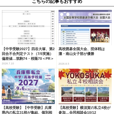
こちらの記事もおすすめ
【中学受験2027】四谷大塚、第2
高校囲碁全国大会、団体戦は
回合不合判定テスト（7/5実施）
灘・南山女子部が優勝
偏差値…筑駒74・桜蔭70＜PR＞
2026.7.10
2026.8.5
【高校受験】【中学受験】兵庫
【高校受験】横須賀の私立4校が
県内の私立31校が集結、個別相
参加…合同相談会10/12