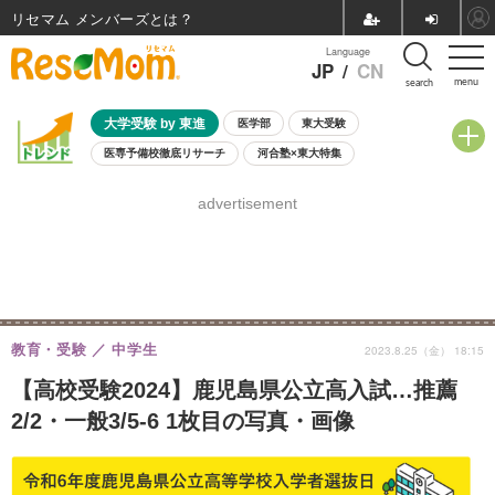
リセマム メンバーズ
Language
JP
/
CN
menu
search
大学受験 by 東進
医学部
東大受験
医専予備校徹底リサーチ
河合塾×東大特集
親子で考える大学選び
高校受験
中学受験
小学校受験
advertisement
共通テスト
夏休み
8月開催学校説明会・相談会
8月開催イベント・WS
全国公立高校 過去問
人気記事
自由研究教材（小学生向け）
自由研究教材（中学生向け）
ランキング
教育・受験
中学生
2023.8.25（金） 18:15
【高校受験2024】鹿児島県公立高入試…推薦
2/2・一般3/5-6 1枚目の写真・画像