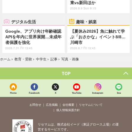
東vs新田ほか
2026.8.9 Sun 9:15
デジタル生活
趣味・娯楽
Google、アプリ向け年齢確認
【夏休み2026】魚に触れて学
APIを年内に世界展開…未成年
ぶ「おさかな」イベント8/8…
者保護を強化
川崎市
2026.7.31 Fri 13:45
2026.8.7 Fri 10:45
ホーム
›
教育・受験
›
中学生
›
記事
›
写真・画像
TOP
Home
Facebook
X
YouTube
Instagram
line
お問合せ
広告掲載
会社概要
リセマムについて
個人情報保護方針
リセマムは、株式会社イード（東証グロース上場）の運
営するサービスです。