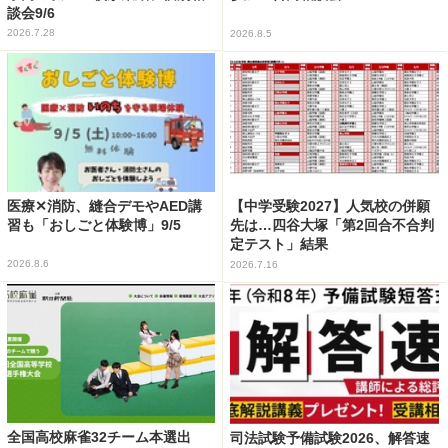
談会9/6
2026.7.28
2026.8.5
医療✕消防、縫合デモやAED講
【中学受験2027】人気校の併願
習も「おしごと体験博」9/5
先は…四谷大塚「第2回合不合判
定テスト」結果
2026.8.6
2026.7.16
全国高校麻雀32チーム本選出
司法試験予備試験2026、解答速