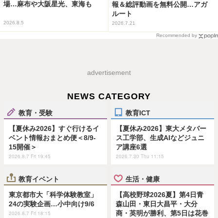
場…麻布や大阪星光、東海も
報＆総評動画を無料公開…アガ
ルート
2026.8.5
2026.7.21
Recommended by
advertisement
NEWS CATEGORY
教育・受験
教育ICT
【夏休み2026】すぐ行けるイ
【夏休み2026】東大メタバー
ベント情報おまとめ便＜8/9-
ス工学部、生成AIなどジュニ
15開催＞
ア講座6選
2026.8.7 Fri 19:45
2026.7.30 Thu 11:15
教育イベント
生活・健康
東京都市大「科学体験教室」
【高校野球2026夏】第4日青
24の実験企画…小中向け9/6
森山田・東日大昌平・大分
商・英明が勝利、第5日は花巻
2026.8.7 Fri 18:15