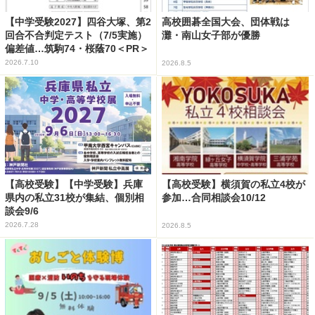
【中学受験2027】四谷大塚、第2
高校囲碁全国大会、団体戦は
回合不合判定テスト（7/5実施）
灘・南山女子部が優勝
偏差値…筑駒74・桜蔭70＜PR＞
2026.7.10
2026.8.5
【高校受験】【中学受験】兵庫
【高校受験】横須賀の私立4校が
県内の私立31校が集結、個別相
参加…合同相談会10/12
談会9/6
2026.7.28
2026.8.5