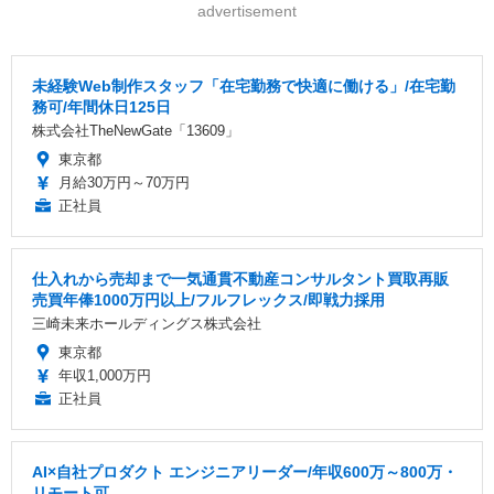
advertisement
未経験Web制作スタッフ「在宅勤務で快適に働ける」/在宅勤
務可/年間休日125日
株式会社TheNewGate「13609」
東京都
月給30万円～70万円
正社員
仕入れから売却まで一気通貫不動産コンサルタント買取再販
売買年俸1000万円以上/フルフレックス/即戦力採用
三崎未来ホールディングス株式会社
東京都
年収1,000万円
正社員
AI×自社プロダクト エンジニアリーダー/年収600万～800万・
リモート可