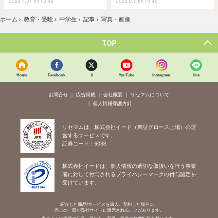
2026.7.31 Fri 13:45
2026.8.7 Fri 10:45
ホーム
›
教育・受験
›
中学生
›
記事
›
写真・画像
TOP
Home
Facebook
X
YouTube
Instagram
line
お問合せ
広告掲載
会社概要
リセマムについて
個人情報保護方針
リセマムは、株式会社イード（東証グロース上場）の運
営するサービスです。
証券コード：6038
株式会社イードは、個人情報の適切な取扱いを行う事業
者に対して付与されるプライバシーマークの付与認定を
受けています。
紹介した商品/サービスを購入、契約した場合に、
売上の一部が弊社サイトに還元されることがあります。