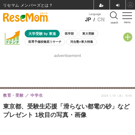
リセマム メンバーズ
Language
JP
/
CN
menu
search
大学受験 by 東進
医学部
東大受験
医専予備校徹底リサーチ
河合塾×東大特集
親子で考える大学選び
高校受験
中学受験
小学校受験
advertisement
共通テスト
夏休み
8月開催学校説明会・相談会
8月開催イベント・WS
全国公立高校 過去問
人気記事
自由研究教材（小学生向け）
自由研究教材（中学生向け）
ランキング
教育・受験
中学生
2024.1.10（水） 9:45
東京都、受験生応援「滑らない都電の砂」など
プレゼント 1枚目の写真・画像