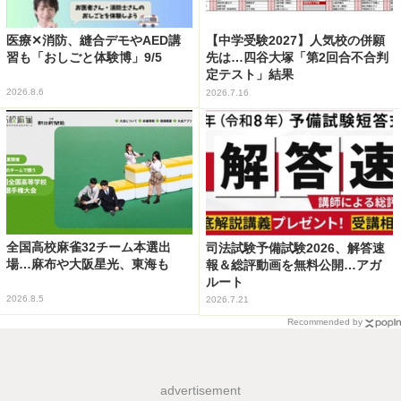
医療✕消防、縫合デモやAED講
【中学受験2027】人気校の併願
習も「おしごと体験博」9/5
先は…四谷大塚「第2回合不合判
定テスト」結果
2026.8.6
2026.7.16
全国高校麻雀32チーム本選出
司法試験予備試験2026、解答速
場…麻布や大阪星光、東海も
報＆総評動画を無料公開…アガ
ルート
2026.8.5
2026.7.21
Recommended by
advertisement