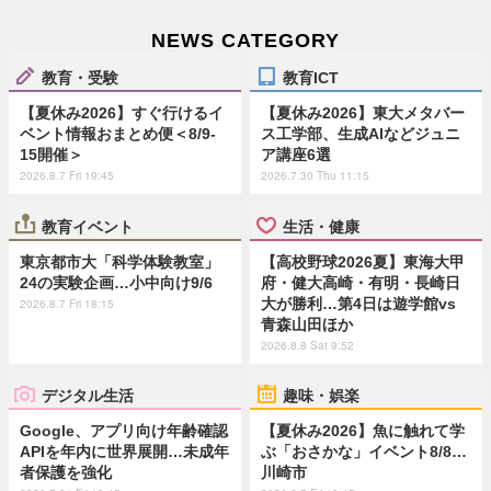
NEWS CATEGORY
教育・受験
教育ICT
【夏休み2026】すぐ行けるイ
【夏休み2026】東大メタバー
ベント情報おまとめ便＜8/9-
ス工学部、生成AIなどジュニ
15開催＞
ア講座6選
2026.8.7 Fri 19:45
2026.7.30 Thu 11:15
教育イベント
生活・健康
東京都市大「科学体験教室」
【高校野球2026夏】東海大甲
24の実験企画…小中向け9/6
府・健大高崎・有明・長崎日
大が勝利…第4日は遊学館vs
2026.8.7 Fri 18:15
青森山田ほか
2026.8.8 Sat 9:52
デジタル生活
趣味・娯楽
Google、アプリ向け年齢確認
【夏休み2026】魚に触れて学
APIを年内に世界展開…未成年
ぶ「おさかな」イベント8/8…
者保護を強化
川崎市