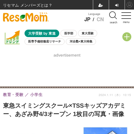
リセマム メンバーズ
Language
JP
/
CN
menu
search
大学受験 by 東進
医学部
東大受験
医専予備校徹底リサーチ
河合塾×東大特集
親子で考える大学選び
高校受験
中学受験
小学校受験
advertisement
共通テスト
夏休み
8月開催学校説明会・相談会
8月開催イベント・WS
全国公立高校 過去問
人気記事
自由研究教材（小学生向け）
自由研究教材（中学生向け）
ランキング
教育・受験
小学生
2024.1.11（木） 10:15
東急スイミングスクール×TSSキッズアカデミ
ー、あざみ野4/3オープン 1枚目の写真・画像