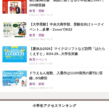
209校収録
教育・受験
2026.8.5 Wed 19:15
【大学受験】中央大商学部、受験生向けトークイ
ベント...多摩・Zoomで8/22
教育・受験
2026.8.5 Wed 16:15
【夏休み2026】マイクロソフトなど訪問「はたら
くえすと」8/24-29...大学生対象
教育イベント
2026.8.5 Wed 15:45
ドラえもん短歌、入選作は11/20発売の新刊に収
録...9/3締切
趣味・娯楽
2026.8.5 Wed 21:15
小学生アクセスランキング