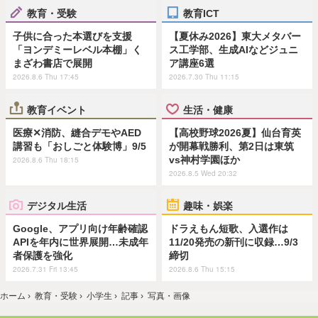
教育・受験
教育ICT
子供に合った本選びを支援
【夏休み2026】東大メタバー
「ヨンデミーレベル本棚」く
ス工学部、生成AIなどジュニ
まざわ書店で展開
ア講座6選
2026.8.6 Thu 17:45
2026.7.30 Thu 11:15
教育イベント
生活・健康
医療✕消防、縫合デモやAED
【高校野球2026夏】仙台育英
講習も「おしごと体験博」9/5
が開幕戦勝利、第2日は東筑
vs神村学園ほか
2026.8.6 Thu 18:15
2026.8.5 Wed 20:32
デジタル生活
趣味・娯楽
Google、アプリ向け年齢確認
ドラえもん短歌、入選作は
APIを年内に世界展開…未成年
11/20発売の新刊に収録…9/3
者保護を強化
締切
2026.7.31 Fri 13:45
2026.8.6 Thu 15:15
ホーム
›
教育・受験
›
小学生
›
記事
›
写真・画像