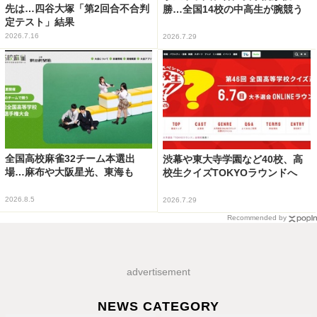
先は…四谷大塚「第2回合不合判
勝…全国14校の中高生が腕競う
定テスト」結果
2026.7.16
2026.7.29
全国高校麻雀32チーム本選出
渋幕や東大寺学園など40校、高
場…麻布や大阪星光、東海も
校生クイズTOKYOラウンドへ
2026.8.5
2026.7.29
Recommended by
advertisement
NEWS CATEGORY