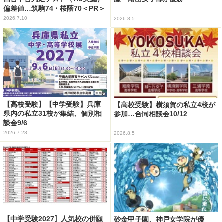
偏差値…筑駒74・桜蔭70＜PR＞
2026.7.10
2026.8.5
【高校受験】【中学受験】兵庫
【高校受験】横須賀の私立4校が
県内の私立31校が集結、個別相
参加…合同相談会10/12
談会9/6
2026.7.28
2026.8.5
【中学受験2027】人気校の併願
砂金甲子園、神戸女学院が優