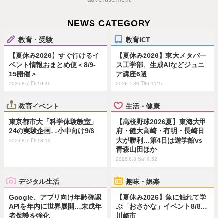
NEWS CATEGORY
教育・受験
教育ICT
【夏休み2026】すぐ行けるイ
【夏休み2026】東大メタバー
ベント情報おまとめ便＜8/9-
ス工学部、生成AIなどジュニ
15開催＞
ア講座6選
2026.8.7 Fri 19:45
2026.7.30 Thu 11:15
教育イベント
生活・健康
東京都市大「科学体験教室」
【高校野球2026夏】東海大甲
24の実験企画…小中向け9/6
府・健大高崎・有明・長崎日
大が勝利…第4日は遊学館vs
2026.8.7 Fri 18:15
青森山田ほか
2026.8.8 Sat 9:52
デジタル生活
趣味・娯楽
Google、アプリ向け年齢確認
【夏休み2026】魚に触れて学
APIを年内に世界展開…未成年
ぶ「おさかな」イベント8/8…
者保護を強化
川崎市