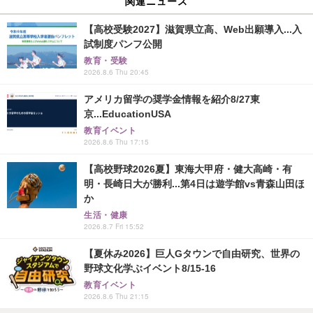
関連ニュース
【高校受験2027】滋賀県立高、Web出願導入...入
試制度パンフ公開
教育・受験
2026.8.6 Thu 20:45
アメリカ留学の奨学金情報を紹介8/27東
京...EducationUSA
教育イベント
2026.8.6 Thu 17:15
【高校野球2026夏】東海大甲府・健大高崎・有
明・長崎日大が勝利...第4日は遊学館vs青森山田ほ
か
生活・健康
2026.8.7 Fri 15:52
【夏休み2026】巨人Gタウンで自由研究、世界の
野球文化学ぶイベント8/15-16
教育イベント
2026.8.6 Thu 21:15