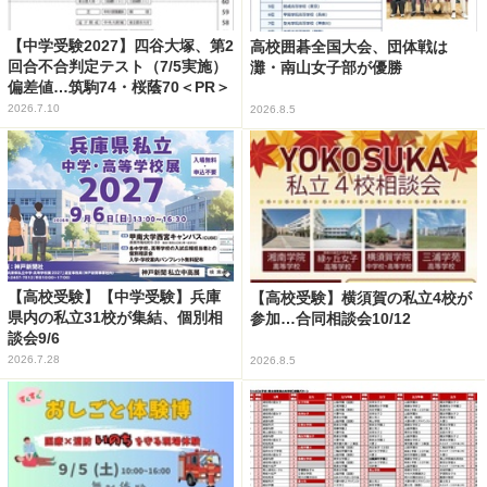
【中学受験2027】四谷大塚、第2
高校囲碁全国大会、団体戦は
回合不合判定テスト（7/5実施）
灘・南山女子部が優勝
偏差値…筑駒74・桜蔭70＜PR＞
2026.7.10
2026.8.5
【高校受験】【中学受験】兵庫
【高校受験】横須賀の私立4校が
県内の私立31校が集結、個別相
参加…合同相談会10/12
談会9/6
2026.7.28
2026.8.5