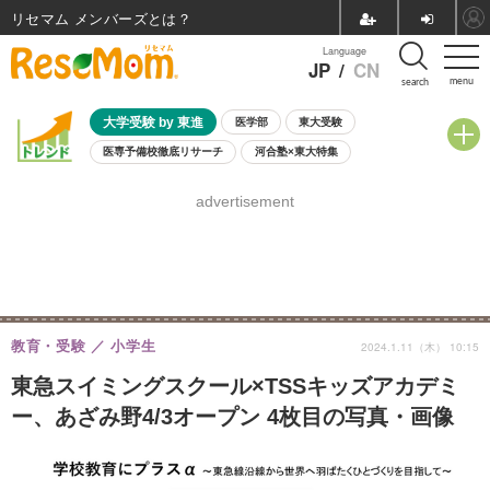
リセマム メンバーズ
Language
JP
/
CN
menu
search
大学受験 by 東進
医学部
東大受験
医専予備校徹底リサーチ
河合塾×東大特集
親子で考える大学選び
高校受験
中学受験
小学校受験
advertisement
共通テスト
夏休み
8月開催学校説明会・相談会
8月開催イベント・WS
全国公立高校 過去問
人気記事
自由研究教材（小学生向け）
自由研究教材（中学生向け）
ランキング
教育・受験
小学生
2024.1.11（木） 10:15
東急スイミングスクール×TSSキッズアカデミ
ー、あざみ野4/3オープン 4枚目の写真・画像