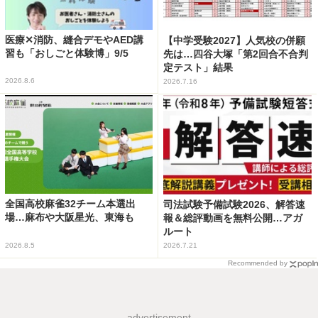
医療✕消防、縫合デモやAED講
【中学受験2027】人気校の併願
習も「おしごと体験博」9/5
先は…四谷大塚「第2回合不合判
定テスト」結果
2026.8.6
2026.7.16
全国高校麻雀32チーム本選出
司法試験予備試験2026、解答速
場…麻布や大阪星光、東海も
報＆総評動画を無料公開…アガ
ルート
2026.8.5
2026.7.21
Recommended by
advertisement