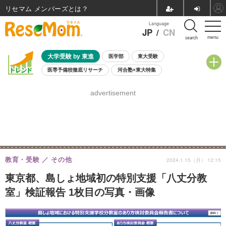
リセマム メンバーズ
Language
JP
/
CN
menu
search
大学受験 by 東進
医学部
東大受験
医専予備校徹底リサーチ
河合塾×東大特集
親子で考える大学選び
高校受験
中学受験
小学校受験
advertisement
共通テスト
夏休み
8月開催学校説明会・相談会
8月開催イベント・WS
全国公立高校 過去問
人気記事
自由研究教材（小学生向け）
自由研究教材（中学生向け）
ランキング
教育・受験
その他
2024.1.15（月） 12:15
東京都、島しょ地域初の特別支援「八丈分教
室」検証報告 1枚目の写真・画像