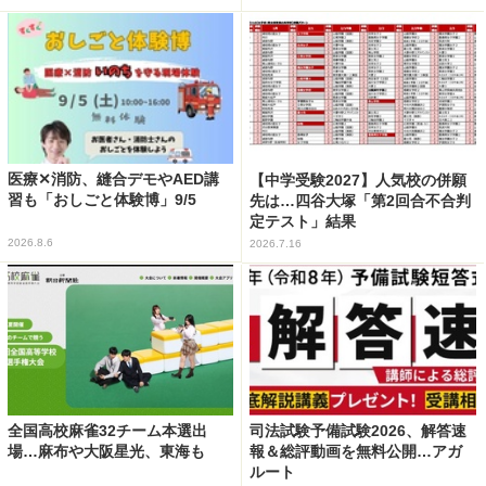
医療✕消防、縫合デモやAED講
【中学受験2027】人気校の併願
習も「おしごと体験博」9/5
先は…四谷大塚「第2回合不合判
定テスト」結果
2026.8.6
2026.7.16
全国高校麻雀32チーム本選出
司法試験予備試験2026、解答速
場…麻布や大阪星光、東海も
報＆総評動画を無料公開…アガ
ルート