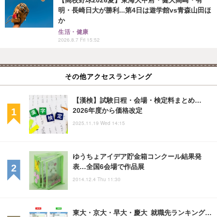
【高校野球2026夏】東海大甲府・健大高崎・有
明・長崎日大が勝利...第4日は遊学館vs青森山田ほ
か
生活・健康
2026.8.7 Fri 15:52
その他アクセスランキング
【漢検】試験日程・会場・検定料まとめ…
2026年度から価格改定
2025.11.19 Wed 14:15
ゆうちょアイデア貯金箱コンクール結果発
表…全国6会場で作品展
2014.12.4 Thu 11:30
東大・京大・早大・慶大 就職先ランキング…