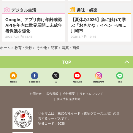
デジタル生活
趣味・娯楽
Google、アプリ向け年齢確認
【夏休み2026】魚に触れて学
APIを年内に世界展開…未成年
ぶ「おさかな」イベント8/8…
者保護を強化
川崎市
2026.7.31 Fri 13:45
2026.8.7 Fri 10:45
ホーム
›
教育・受験
›
その他
›
記事
›
写真・画像
TOP
Home
Facebook
X
YouTube
Instagram
line
お問合せ
広告掲載
会社概要
リセマムについて
個人情報保護方針
リセマムは、株式会社イード（東証グロース上場）の運
営するサービスです。
証券コード：6038