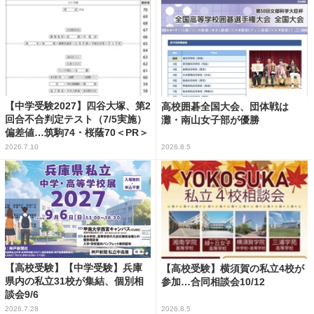
【中学受験2027】四谷大塚、第2
高校囲碁全国大会、団体戦は
回合不合判定テスト（7/5実施）
灘・南山女子部が優勝
偏差値…筑駒74・桜蔭70＜PR＞
2026.7.10
2026.8.5
【高校受験】【中学受験】兵庫
【高校受験】横須賀の私立4校が
県内の私立31校が集結、個別相
参加…合同相談会10/12
談会9/6
2026.7.28
2026.8.5