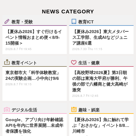
NEWS CATEGORY
教育・受験
教育ICT
【夏休み2026】すぐ行けるイ
【夏休み2026】東大メタバー
ベント情報おまとめ便＜8/9-
ス工学部、生成AIなどジュニ
15開催＞
ア講座6選
2026.8.7 Fri 19:45
2026.7.30 Thu 11:15
教育イベント
生活・健康
東京都市大「科学体験教室」
【高校野球2026夏】第3日朝
24の実験企画…小中向け9/6
の部は東海大甲府が勝利、午
後の部で八幡商と健大高崎が
2026.8.7 Fri 18:15
激突
2026.8.7 Fri 12:45
デジタル生活
趣味・娯楽
Google、アプリ向け年齢確認
【夏休み2026】魚に触れて学
APIを年内に世界展開…未成年
ぶ「おさかな」イベント8/8…
者保護を強化
川崎市