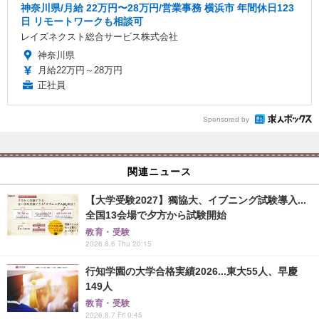
神奈川県/月給 22万円〜28万円/営業事務 横浜市 年間休日123
日 リモートワークも相談可
レイズネクスト総合サービス株式会社
神奈川県
月給22万円～28万円
正社員
Sponsored by
関連ニュース
【大学受験2027】獨協大、イブニング試験導入...
全国13会場で夕方から試験開始
教育・受験
2026.8.6 Thu 20:15
行知学園の大学合格実績2026...東大55人、早慶
149人
教育・受験
2026.8.7 Fri 0:45