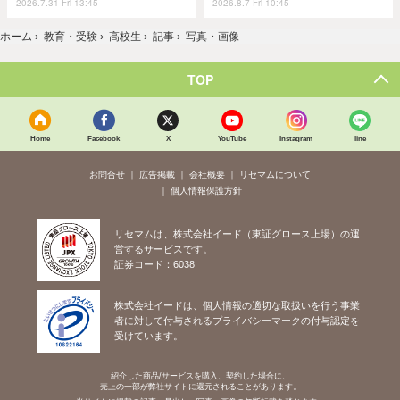
2026.7.31 Fri 13:45
2026.8.7 Fri 10:45
ホーム
›
教育・受験
›
高校生
›
記事
›
写真・画像
TOP
Home
Facebook
X
YouTube
Instagram
line
お問合せ
広告掲載
会社概要
リセマムについて
個人情報保護方針
リセマムは、株式会社イード（東証グロース上場）の運
営するサービスです。
証券コード：6038
株式会社イードは、個人情報の適切な取扱いを行う事業
者に対して付与されるプライバシーマークの付与認定を
受けています。
紹介した商品/サービスを購入、契約した場合に、
売上の一部が弊社サイトに還元されることがあります。