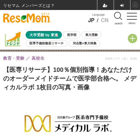
リセマム メンバーズ
Language
JP
/
CN
menu
search
大学受験 by 東進
医学部
東大受験
医専予備校徹底リサーチ
河合塾×東大特集
親子で考える大学選び
高校受験
中学受験
小学校受験
教育・受験
高校生
2024.1.17（水） 9:00
共通テスト
夏休み
8月開催学校説明会・相談会
8月開催イベント・WS
全国公立高校 過去問
人気記事
【医専リサーチ】100％個別指導！あなただけ
自由研究教材（小学生向け）
自由研究教材（中学生向け）
ランキング
のオーダーメイドチームで医学部合格へ。 メデ
ィカルラボ 1枚目の写真・画像