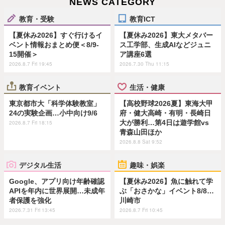
NEWS CATEGORY
教育・受験
教育ICT
【夏休み2026】すぐ行けるイ
【夏休み2026】東大メタバー
ベント情報おまとめ便＜8/9-
ス工学部、生成AIなどジュニ
15開催＞
ア講座6選
2026.8.7 Fri 19:45
2026.7.30 Thu 11:15
教育イベント
生活・健康
東京都市大「科学体験教室」
【高校野球2026夏】東海大甲
24の実験企画…小中向け9/6
府・健大高崎・有明・長崎日
大が勝利…第4日は遊学館vs
2026.8.7 Fri 18:15
青森山田ほか
2026.8.8 Sat 9:52
デジタル生活
趣味・娯楽
Google、アプリ向け年齢確認
【夏休み2026】魚に触れて学
APIを年内に世界展開…未成年
ぶ「おさかな」イベント8/8…
者保護を強化
川崎市
2026.7.31 Fri 13:45
2026.8.7 Fri 10:45