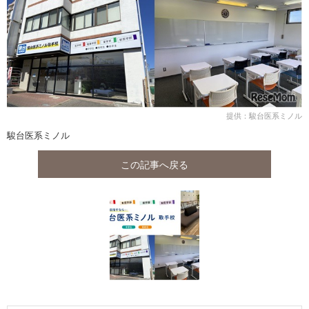
提供：駿台医系ミノル
駿台医系ミノル
この記事へ戻る