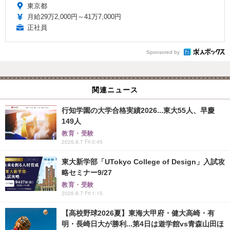
東京都
月給29万2,000円～41万7,000円
正社員
Sponsored by
関連ニュース
行知学園の大学合格実績2026...東大55人、早慶
149人
教育・受験
2026.8.7 Fri 0:45
東大新学部「UTokyo College of Design」入試攻
略セミナー9/27
教育・受験
2026.8.7 Fri 1:15
【高校野球2026夏】東海大甲府・健大高崎・有
明・長崎日大が勝利...第4日は遊学館vs青森山田ほ