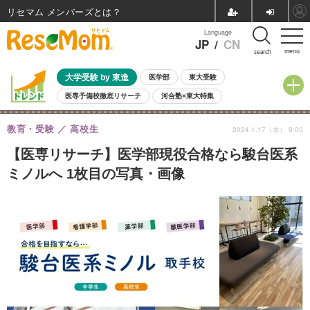
リセマム メンバーズ
Language
JP
/
CN
menu
search
大学受験 by 東進
医学部
東大受験
医専予備校徹底リサーチ
河合塾×東大特集
親子で考える大学選び
高校受験
中学受験
小学校受験
教育・受験
高校生
2024.1.17（水） 9:00
共通テスト
夏休み
8月開催学校説明会・相談会
8月開催イベント・WS
全国公立高校 過去問
人気記事
【医専リサーチ】医学部現役合格なら駿台医系
自由研究教材（小学生向け）
自由研究教材（中学生向け）
ランキング
ミノルへ 1枚目の写真・画像