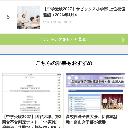
【中学受験2027】サピックス小学部 上位校偏
差値＜2026年4月＞
2026.4.23 Thu 15:45
ランキングをもっと見る
こちらの記事もおすすめ
【中学受験2027】四谷大塚、第2
高校囲碁全国大会、団体戦は
回合不合判定テスト（7/5実施）
灘・南山女子部が優勝
偏差値…筑駒74・桜蔭70＜PR＞