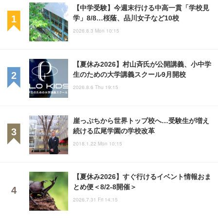
【中学受験】今週末行ける中高一貫「学校見
学」8/8…桜蔭、品川女子など10校
2026.8.3 Mon 10:15
【夏休み2026】村山斉氏が公開講義、小中学
生のための大学講義スクール9月開校
2026.8.6 Thu 19:15
崖っぷちから世界トップ校へ…受験生が増え
続ける広尾学園の学校改革
2018.1.22 Mon 10:15
【夏休み2026】すぐ行けるイベント情報おま
とめ便＜8/2-8開催＞
2026.7.31 Fri 14:15