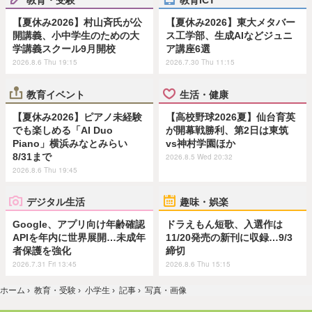
【夏休み2026】村山斉氏が公
【夏休み2026】東大メタバー
開講義、小中学生のための大
ス工学部、生成AIなどジュニ
学講義スクール9月開校
ア講座6選
2026.8.6 Thu 19:15
2026.7.30 Thu 11:15
教育イベント
生活・健康
【夏休み2026】ピアノ未経験
【高校野球2026夏】仙台育英
でも楽しめる「AI Duo
が開幕戦勝利、第2日は東筑
Piano」横浜みなとみらい
vs神村学園ほか
8/31まで
2026.8.5 Wed 20:32
2026.8.6 Thu 19:45
デジタル生活
趣味・娯楽
Google、アプリ向け年齢確認
ドラえもん短歌、入選作は
APIを年内に世界展開…未成年
11/20発売の新刊に収録…9/3
者保護を強化
締切
2026.7.31 Fri 13:45
2026.8.6 Thu 15:15
ホーム
›
教育・受験
›
小学生
›
記事
›
写真・画像