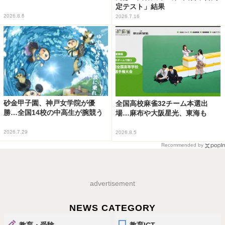
定テスト」結果
2026.8.6
2026.7.16
砂金甲子園、神戸女学院が優
全国高校麻雀32チーム本選出
勝…全国14校の中高生が腕競う
場…麻布や大阪星光、東海も
2026.7.29
2026.8.5
Recommended by
advertisement
NEWS CATEGORY
教育・受験
教育ICT