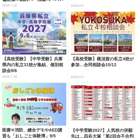
2026.7.10
2026.8.5
【高校受験】【中学受験】兵庫
【高校受験】横須賀の私立4校が
県内の私立31校が集結、個別相
参加…合同相談会10/12
談会9/6
2026.7.28
2026.8.5
医療✕消防、縫合デモやAED講
【中学受験2027】人気校の併願
習も「おしごと体験博」9/5
先は…四谷大塚「第2回合不合判