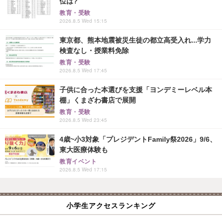
位は?
教育・受験
2026.8.5 Wed 15:15
東京都、熊本地震被災生徒の都立高受入れ...学力
検査なし・授業料免除
教育・受験
2026.8.5 Wed 17:45
子供に合った本選びを支援「ヨンデミーレベル本
棚」くまざわ書店で展開
教育・受験
2026.8.5 Wed 23:45
4歳~小3対象「プレジデントFamily祭2026」9/6、
東大医療体験も
教育イベント
2026.8.5 Wed 17:15
小学生アクセスランキング