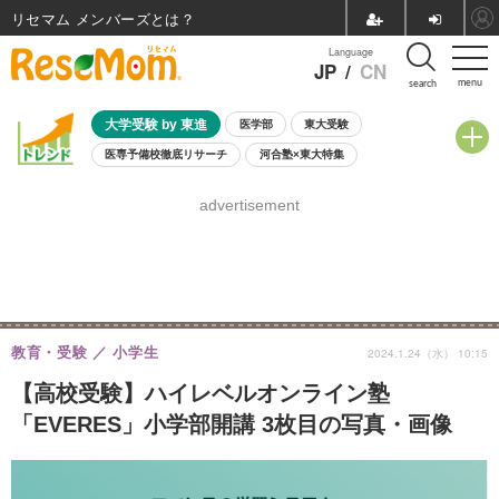
リセマム メンバーズ
Language
JP
/
CN
menu
search
大学受験 by 東進
医学部
東大受験
医専予備校徹底リサーチ
河合塾×東大特集
親子で考える大学選び
高校受験
中学受験
小学校受験
advertisement
共通テスト
夏休み
8月開催学校説明会・相談会
8月開催イベント・WS
全国公立高校 過去問
人気記事
自由研究教材（小学生向け）
自由研究教材（中学生向け）
ランキング
教育・受験
小学生
2024.1.24（水） 10:15
【高校受験】ハイレベルオンライン塾
「EVERES」小学部開講 3枚目の写真・画像