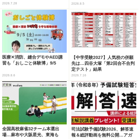
2026.7.28
2026.8.5
医療✕消防、縫合デモやAED講
【中学受験2027】人気校の併願
習も「おしごと体験博」9/5
先は…四谷大塚「第2回合不合判
定テスト」結果
2026.8.6
2026.7.16
全国高校麻雀32チーム本選出
司法試験予備試験2026、解答速
場…麻布や大阪星光、東海も
報＆総評動画を無料公開…アガ