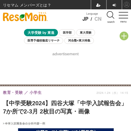
リセマム メンバーズ
Language
JP
/
CN
menu
search
大学受験 by 東進
医学部
東大受験
医専予備校徹底リサーチ
河合塾×東大特集
親子で考える大学選び
高校受験
中学受験
小学校受験
advertisement
共通テスト
夏休み
8月開催学校説明会・相談会
8月開催イベント・WS
全国公立高校 過去問
人気記事
自由研究教材（小学生向け）
自由研究教材（中学生向け）
ランキング
教育・受験
小学生
2024.1.24（水） 14:15
【中学受験2024】四谷大塚「中学入試報告会」
7か所で2-3月 2枚目の写真・画像