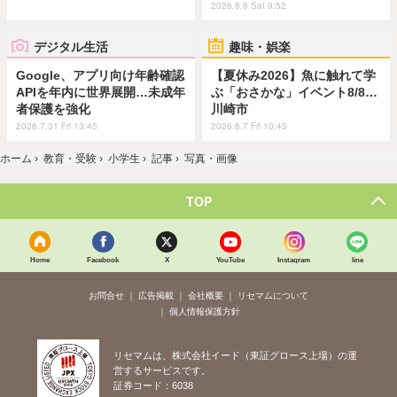
2026.8.8 Sat 9:52
デジタル生活
趣味・娯楽
Google、アプリ向け年齢確認
【夏休み2026】魚に触れて学
APIを年内に世界展開…未成年
ぶ「おさかな」イベント8/8…
者保護を強化
川崎市
2026.7.31 Fri 13:45
2026.8.7 Fri 10:45
ホーム
›
教育・受験
›
小学生
›
記事
›
写真・画像
TOP
Home
Facebook
X
YouTube
Instagram
line
お問合せ
広告掲載
会社概要
リセマムについて
個人情報保護方針
リセマムは、株式会社イード（東証グロース上場）の運
営するサービスです。
証券コード：6038