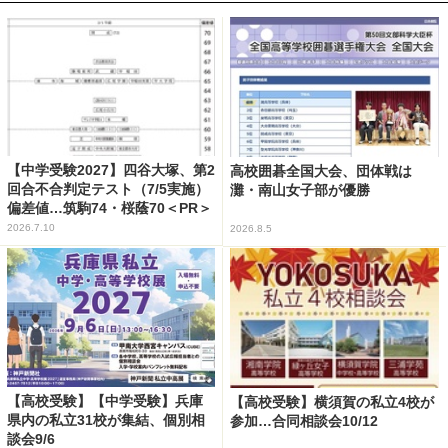
【中学受験2027】四谷大塚、第2
高校囲碁全国大会、団体戦は
回合不合判定テスト（7/5実施）
灘・南山女子部が優勝
偏差値…筑駒74・桜蔭70＜PR＞
2026.7.10
2026.8.5
【高校受験】【中学受験】兵庫
【高校受験】横須賀の私立4校が
県内の私立31校が集結、個別相
参加…合同相談会10/12
談会9/6