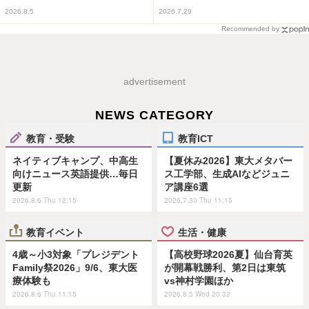
2026.8.5
2026.7.29
Recommended by
advertisement
NEWS CATEGORY
教育・受験
教育ICT
ネイティブキャンプ、中高生
【夏休み2026】東大メタバー
向けニュース英語提供…毎日
ス工学部、生成AIなどジュニ
更新
ア講座6選
2026.8.6 Thu 12:15
2026.7.30 Thu 11:15
教育イベント
生活・健康
4歳～小3対象「プレジデント
【高校野球2026夏】仙台育英
Family祭2026」9/6、東大医
が開幕戦勝利、第2日は東筑
療体験も
vs神村学園ほか
2026.8.6 Thu 11:15
2026.8.5 Wed 20:32