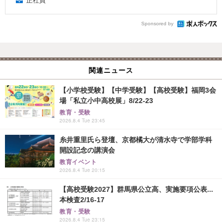
正社員
Sponsored by
関連ニュース
【小学校受験】【中学受験】【高校受験】福岡3会
場「私立小中高校展」8/22-23
教育・受験
2026.8.4 Tue 23:45
糸井重里氏ら登壇、京都橘大が清水寺で学部学科
開設記念の講演会
教育イベント
2026.8.4 Tue 20:15
【高校受験2027】群馬県公立高、実施要項公表...
本検査2/16-17
教育・受験
2026.8.4 Tue 23:15