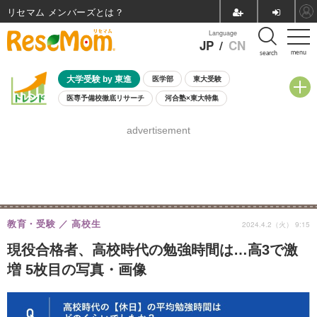
リセマム メンバーズ
Language
JP
/
CN
menu
search
大学受験 by 東進
医学部
東大受験
医専予備校徹底リサーチ
河合塾×東大特集
親子で考える大学選び
高校受験
中学受験
小学校受験
advertisement
共通テスト
夏休み
8月開催学校説明会・相談会
8月開催イベント・WS
全国公立高校 過去問
人気記事
自由研究教材（小学生向け）
自由研究教材（中学生向け）
ランキング
教育・受験
高校生
2024.4.2（火） 9:15
現役合格者、高校時代の勉強時間は…高3で激
増 5枚目の写真・画像