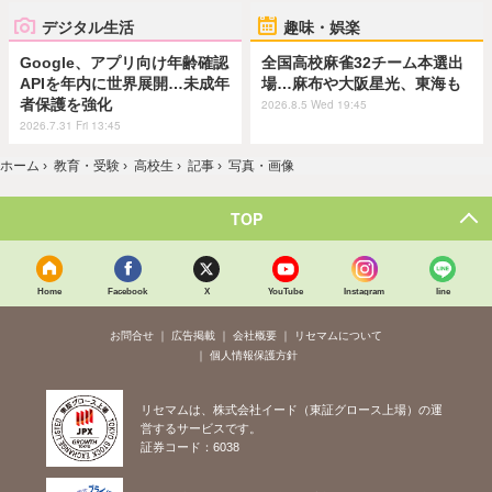
デジタル生活
趣味・娯楽
Google、アプリ向け年齢確認
全国高校麻雀32チーム本選出
APIを年内に世界展開…未成年
場…麻布や大阪星光、東海も
者保護を強化
2026.8.5 Wed 19:45
2026.7.31 Fri 13:45
ホーム
›
教育・受験
›
高校生
›
記事
›
写真・画像
TOP
Home
Facebook
X
YouTube
Instagram
line
お問合せ
広告掲載
会社概要
リセマムについて
個人情報保護方針
リセマムは、株式会社イード（東証グロース上場）の運
営するサービスです。
証券コード：6038