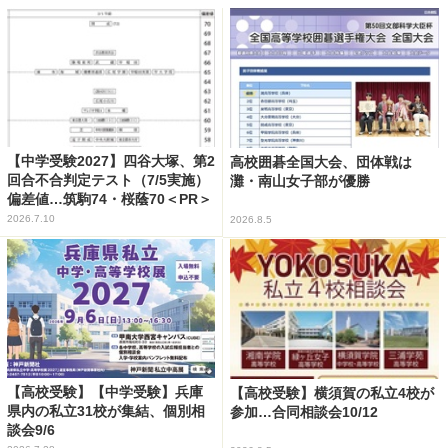
【中学受験2027】四谷大塚、第2
高校囲碁全国大会、団体戦は
回合不合判定テスト（7/5実施）
灘・南山女子部が優勝
偏差値…筑駒74・桜蔭70＜PR＞
2026.7.10
2026.8.5
【高校受験】【中学受験】兵庫
【高校受験】横須賀の私立4校が
県内の私立31校が集結、個別相
参加…合同相談会10/12
談会9/6