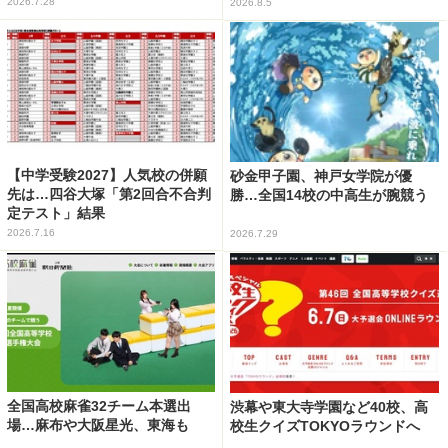
2026.7.28
2026.8.5
【中学受験2027】人気校の併願
砂金甲子園、神戸女学院が優
先は…四谷大塚「第2回合不合判
勝…全国14校の中高生が腕競う
定テスト」結果
2026.7.16
2026.7.29
全国高校麻雀32チーム本選出
渋幕や東大寺学園など40校、高
場…麻布や大阪星光、東海も
校生クイズTOKYOラウンドへ