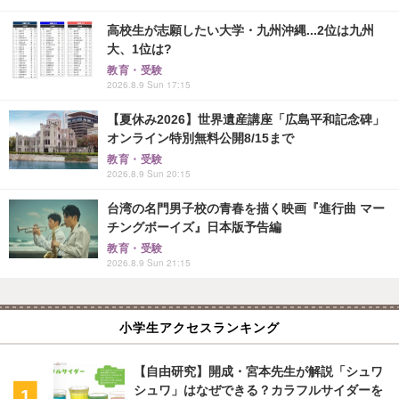
高校生が志願したい大学・九州沖縄...2位は九州
大、1位は?
教育・受験
2026.8.9 Sun 17:15
【夏休み2026】世界遺産講座「広島平和記念碑」
オンライン特別無料公開8/15まで
教育・受験
2026.8.9 Sun 20:15
台湾の名門男子校の青春を描く映画『進行曲 マー
チングボーイズ』日本版予告編
教育・受験
2026.8.9 Sun 21:15
小学生アクセスランキング
【自由研究】開成・宮本先生が解説「シュワ
シュワ」はなぜできる？カラフルサイダーを