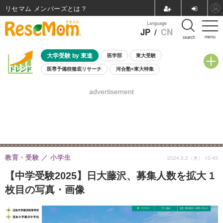
リセマム メンバーズ
Language
JP
/
CN
menu
search
大学受験 by 東進
医学部
東大受験
医専予備校徹底リサーチ
河合塾×東大特集
親子で考える大学選び
高校受験
中学受験
小学校受験
advertisement
共通テスト
夏休み
8月開催学校説明会・相談会
8月開催イベント・WS
全国公立高校 過去問
人気記事
自由研究教材（小学生向け）
自由研究教材（中学生向け）
ランキング
教育・受験
小学生
2024.5.2（木） 10:45
【中学受験2025】日大藤沢、募集人数を拡大 1
枚目の写真・画像