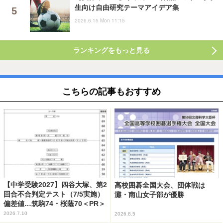
生向け自由研究テーマアイデア集
2026.6.15 Mon 11:15
ランキングをもっと見る
こちらの記事もおすすめ
【中学受験2027】四谷大塚、第2
高校囲碁全国大会、団体戦は
回合不合判定テスト（7/5実施）
灘・南山女子部が優勝
偏差値…筑駒74・桜蔭70＜PR＞
2026.7.10
2026.8.5