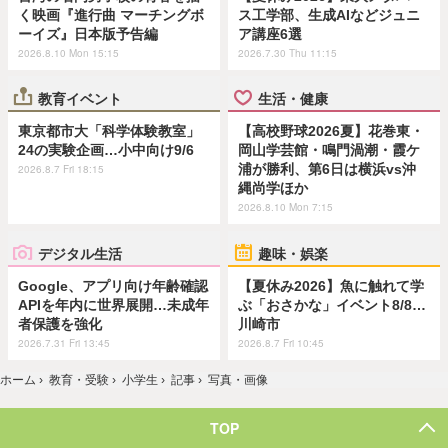
く映画『進行曲 マーチングボ
ス工学部、生成AIなどジュニ
ーイズ』日本版予告編
ア講座6選
2026.8.10 Mon 15:15
2026.7.30 Thu 11:15
教育イベント
生活・健康
東京都市大「科学体験教室」
【高校野球2026夏】花巻東・
24の実験企画…小中向け9/6
岡山学芸館・鳴門渦潮・霞ケ
浦が勝利、第6日は横浜vs沖
2026.8.7 Fri 18:15
縄尚学ほか
2026.8.10 Mon 7:15
デジタル生活
趣味・娯楽
Google、アプリ向け年齢確認
【夏休み2026】魚に触れて学
APIを年内に世界展開…未成年
ぶ「おさかな」イベント8/8…
者保護を強化
川崎市
2026.7.31 Fri 13:45
2026.8.7 Fri 10:45
ホーム
›
教育・受験
›
小学生
›
記事
›
写真・画像
TOP