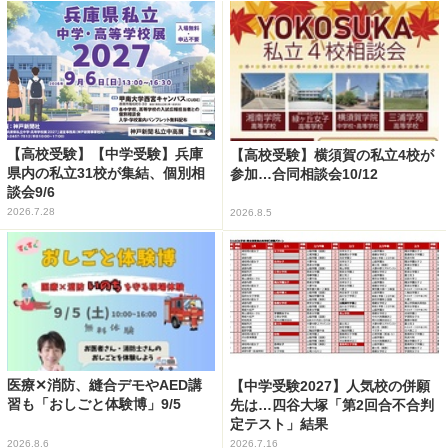
【高校受験】【中学受験】兵庫
【高校受験】横須賀の私立4校が
県内の私立31校が集結、個別相
参加…合同相談会10/12
談会9/6
2026.7.28
2026.8.5
医療✕消防、縫合デモやAED講
【中学受験2027】人気校の併願
習も「おしごと体験博」9/5
先は…四谷大塚「第2回合不合判
定テスト」結果
2026.8.6
2026.7.16