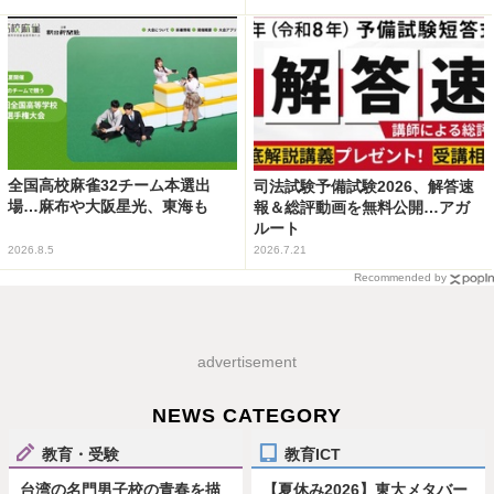
全国高校麻雀32チーム本選出
司法試験予備試験2026、解答速
場…麻布や大阪星光、東海も
報＆総評動画を無料公開…アガ
ルート
2026.8.5
2026.7.21
Recommended by
advertisement
NEWS CATEGORY
教育・受験
教育ICT
台湾の名門男子校の青春を描
【夏休み2026】東大メタバー