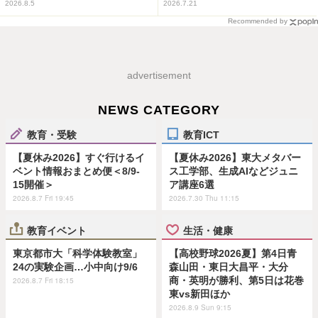
2026.8.5
2026.7.21
Recommended by
advertisement
NEWS CATEGORY
教育・受験
教育ICT
【夏休み2026】すぐ行けるイ
【夏休み2026】東大メタバー
ベント情報おまとめ便＜8/9-
ス工学部、生成AIなどジュニ
15開催＞
ア講座6選
2026.8.7 Fri 19:45
2026.7.30 Thu 11:15
教育イベント
生活・健康
東京都市大「科学体験教室」
【高校野球2026夏】第4日青
24の実験企画…小中向け9/6
森山田・東日大昌平・大分
商・英明が勝利、第5日は花巻
2026.8.7 Fri 18:15
東vs新田ほか
2026.8.9 Sun 9:15