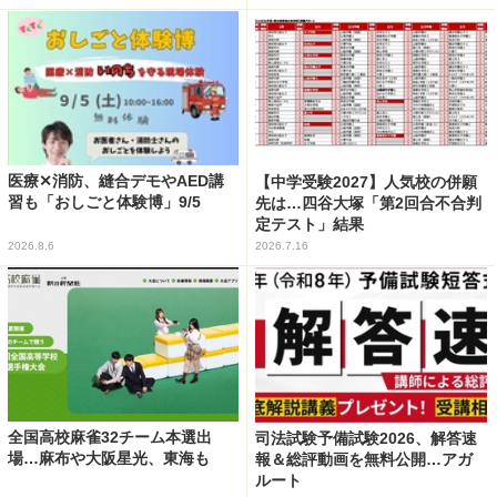
医療✕消防、縫合デモやAED講
【中学受験2027】人気校の併願
習も「おしごと体験博」9/5
先は…四谷大塚「第2回合不合判
定テスト」結果
2026.8.6
2026.7.16
全国高校麻雀32チーム本選出
司法試験予備試験2026、解答速
場…麻布や大阪星光、東海も
報＆総評動画を無料公開…アガ
ルート