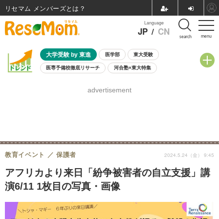
リセマム メンバーズ
Language
JP
/
CN
menu
search
大学受験 by 東進
医学部
東大受験
医専予備校徹底リサーチ
河合塾×東大特集
親子で考える大学選び
高校受験
中学受験
小学校受験
advertisement
共通テスト
夏休み
8月開催学校説明会・相談会
8月開催イベント・WS
全国公立高校 過去問
人気記事
自由研究教材（小学生向け）
自由研究教材（中学生向け）
ランキング
教育イベント
保護者
2024.5.24（金） 9:45
アフリカより来日「紛争被害者の自立支援」講
演6/11 1枚目の写真・画像