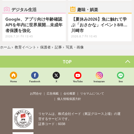
デジタル生活
趣味・娯楽
Google、アプリ向け年齢確認
【夏休み2026】魚に触れて学
APIを年内に世界展開…未成年
ぶ「おさかな」イベント8/8…
者保護を強化
川崎市
2026.7.31 Fri 13:45
2026.8.7 Fri 10:45
ホーム
›
教育イベント
›
保護者
›
記事
›
写真・画像
TOP
Home
Facebook
X
YouTube
Instagram
line
お問合せ
広告掲載
会社概要
リセマムについて
個人情報保護方針
リセマムは、株式会社イード（東証グロース上場）の運
営するサービスです。
証券コード：6038