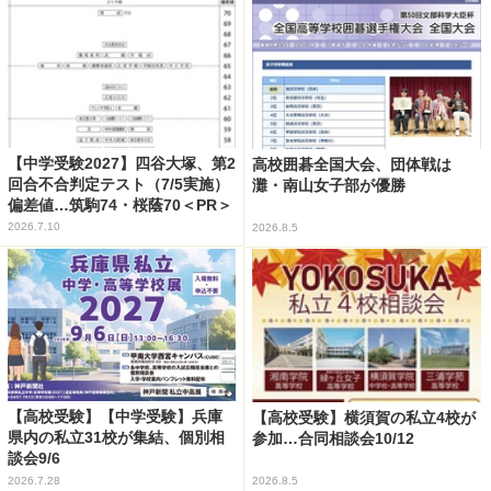
【中学受験2027】四谷大塚、第2
高校囲碁全国大会、団体戦は
回合不合判定テスト（7/5実施）
灘・南山女子部が優勝
偏差値…筑駒74・桜蔭70＜PR＞
2026.7.10
2026.8.5
【高校受験】【中学受験】兵庫
【高校受験】横須賀の私立4校が
県内の私立31校が集結、個別相
参加…合同相談会10/12
談会9/6
2026.7.28
2026.8.5