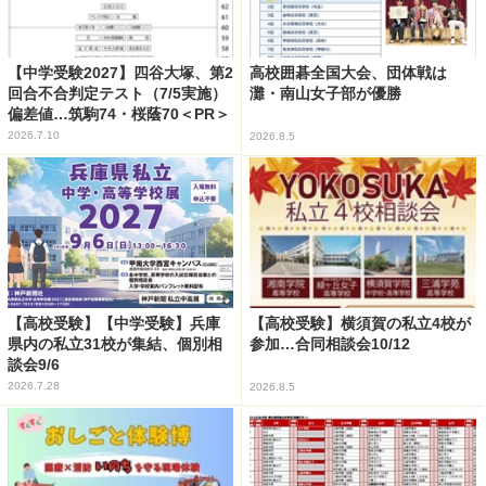
【中学受験2027】四谷大塚、第2
高校囲碁全国大会、団体戦は
回合不合判定テスト（7/5実施）
灘・南山女子部が優勝
偏差値…筑駒74・桜蔭70＜PR＞
2026.7.10
2026.8.5
【高校受験】【中学受験】兵庫
【高校受験】横須賀の私立4校が
県内の私立31校が集結、個別相
参加…合同相談会10/12
談会9/6
2026.7.28
2026.8.5