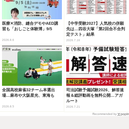
医療✕消防、縫合デモやAED講
【中学受験2027】人気校の併願
習も「おしごと体験博」9/5
先は…四谷大塚「第2回合不合判
定テスト」結果
2026.8.6
2026.7.16
全国高校麻雀32チーム本選出
司法試験予備試験2026、解答速
場…麻布や大阪星光、東海も
報＆総評動画を無料公開…アガ
ルート
2026.8.5
2026.7.21
Recommended by