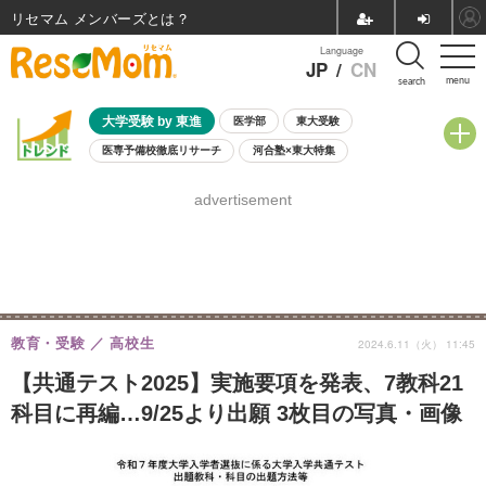
リセマム メンバーズ
Language
JP
/
CN
menu
search
大学受験 by 東進
医学部
東大受験
医専予備校徹底リサーチ
河合塾×東大特集
親子で考える大学選び
高校受験
中学受験
小学校受験
advertisement
共通テスト
夏休み
8月開催学校説明会・相談会
8月開催イベント・WS
全国公立高校 過去問
人気記事
自由研究教材（小学生向け）
自由研究教材（中学生向け）
ランキング
教育・受験
高校生
2024.6.11（火） 11:45
【共通テスト2025】実施要項を発表、7教科21
科目に再編…9/25より出願 3枚目の写真・画像