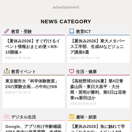
advertisement
NEWS CATEGORY
教育・受験
教育ICT
【夏休み2026】すぐ行けるイ
【夏休み2026】東大メタバー
ベント情報おまとめ便＜8/9-
ス工学部、生成AIなどジュニ
15開催＞
ア講座6選
2026.8.7 Fri 19:45
2026.7.30 Thu 11:15
教育イベント
生活・健康
東京都市大「科学体験教室」
【高校野球2026夏】第4日青
24の実験企画…小中向け9/6
森山田・東日大昌平・大分
商・英明が勝利、第5日は花巻
2026.8.7 Fri 18:15
東vs新田ほか
2026.8.9 Sun 9:15
デジタル生活
趣味・娯楽
Google、アプリ向け年齢確認
【夏休み2026】魚に触れて学