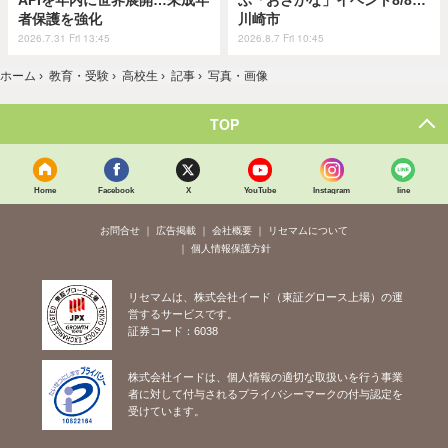
APIを年内に世界展開…未成年
ぶ「おさかな」イベント8/8…
者保護を強化
川崎市
2026.7.31 Fri 13:45
2026.8.7 Fri 10:45
ホーム
›
教育・受験
›
高校生
›
記事
›
写真・画像
TOP
Home
Facebook
X
YouTube
Instagram
line
お問合せ
広告掲載
会社概要
リセマムについて
個人情報保護方針
リセマムは、株式会社イード（東証グロース上場）の運
営するサービスです。
証券コード：6038
株式会社イードは、個人情報の適切な取扱いを行う事業
者に対して付与されるプライバシーマークの付与認定を
受けています。