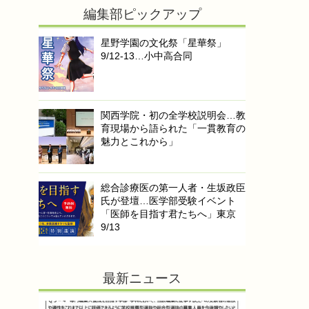
編集部ピックアップ
星野学園の文化祭「星華祭」
9/12-13…小中高合同
関西学院・初の全学校説明会…教
育現場から語られた「一貫教育の
魅力とこれから」
総合診療医の第一人者・生坂政臣
氏が登壇…医学部受験イベント
「医師を目指す君たちへ」東京
9/13
最新ニュース