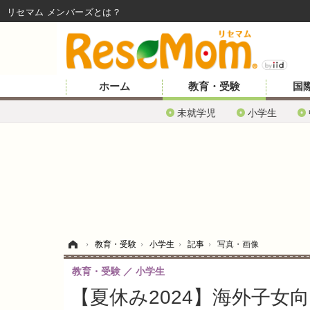
リセマム メンバーズ
ホーム
教育・受験
国
未就学児
小学生
ホーム
›
教育・受験
›
小学生
›
記事
›
写真・画像
教育・受験
小学生
【夏休み2024】海外子女向