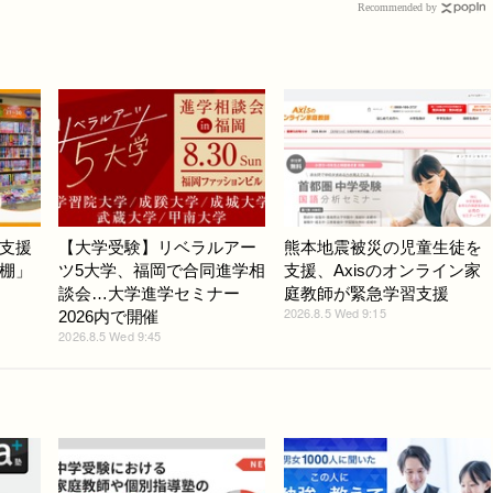
Recommended by
支援
【大学受験】リベラルアー
熊本地震被災の児童生徒を
棚」
ツ5大学、福岡で合同進学相
支援、Axisのオンライン家
談会…大学進学セミナー
庭教師が緊急学習支援
2026.8.5 Wed 9:15
2026内で開催
2026.8.5 Wed 9:45