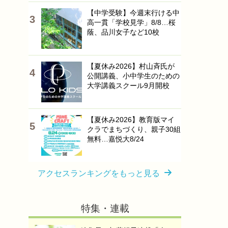
【中学受験】今週末行ける中
高一貫「学校見学」8/8…桜
蔭、品川女子など10校
【夏休み2026】村山斉氏が
公開講義、小中学生のための
大学講義スクール9月開校
【夏休み2026】教育版マイ
クラでまちづくり、親子30組
無料…嘉悦大8/24
アクセスランキングをもっと見る
特集・連載