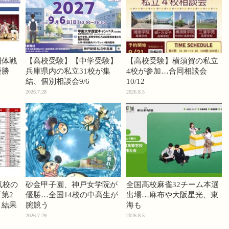
団体戦
【高校受験】【中学受験】
【高校受験】横須賀の私立
優勝
兵庫県内の私立31校が集
4校が参加…合同相談会
結、個別相談会9/6
10/12
2026.7.28
2026.8.5
気校の
砂金甲子園、神戸女学院が
全国高校麻雀32チーム本選
第2
優勝…全国14校の中高生が
出場…麻布や大阪星光、東
」結果
腕競う
海も
2026.7.29
2026.8.5