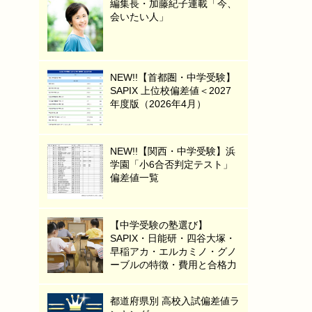
編集長・加藤紀子連載「今、
会いたい人」
NEW!!【首都圏・中学受験】
SAPIX 上位校偏差値＜2027
年度版（2026年4月）
NEW!!【関西・中学受験】浜
学園「小6合否判定テスト」
偏差値一覧
【中学受験の塾選び】
SAPIX・日能研・四谷大塚・
早稲アカ・エルカミノ・グノ
ーブルの特徴・費用と合格力
都道府県別 高校入試偏差値ラ