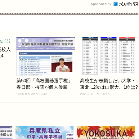
Sponsored by
高校入
4
第50回「高校囲碁選手権」
高校生が志願したい大学・
春日部・桜蔭が個人優勝
東北...2位は山形大、1位は?
2026.8.5 Wed 22:45
2026.8.6 Thu 16:15