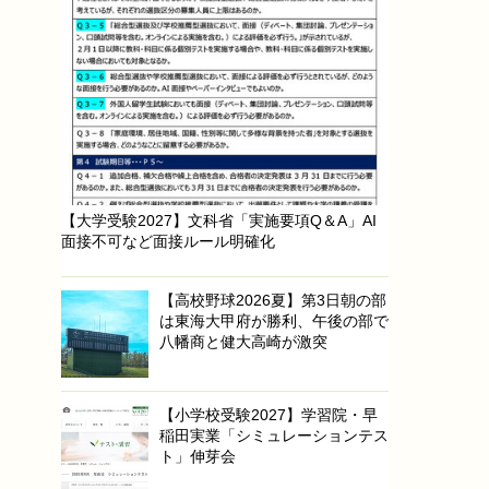
【大学受験2027】文科省「実施要項Q＆A」AI
面接不可など面接ルール明確化
【高校野球2026夏】第3日朝の部
は東海大甲府が勝利、午後の部で
八幡商と健大高崎が激突
【小学校受験2027】学習院・早
稲田実業「シミュレーションテス
ト」伸芽会