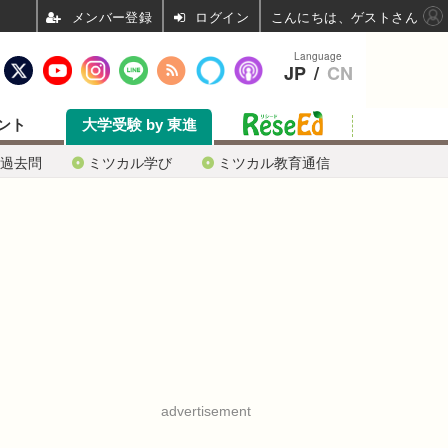
ログイン
こんにちは、ゲストさん
Language
JP
/
CN
ント
大学受験 by 東進
過去問
ミツカル学び
ミツカル教育通信
advertisement