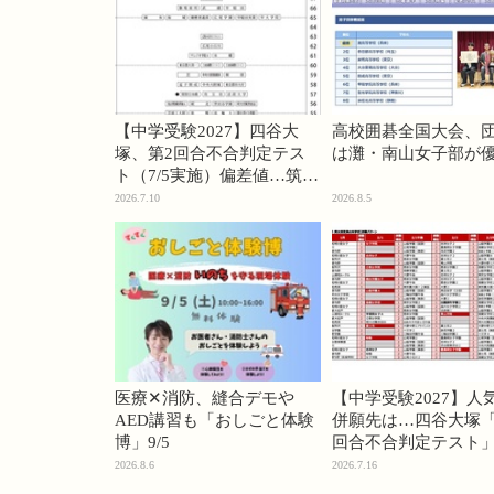
【中学受験2027】四谷大
高校囲碁全国大会、
塚、第2回合不合判定テス
は灘・南山女子部が
ト（7/5実施）偏差値…筑駒
74・桜蔭70＜PR＞
2026.7.10
2026.8.5
医療✕消防、縫合デモや
【中学受験2027】人
AED講習も「おしごと体験
併願先は…四谷大塚「
博」9/5
回合不合判定テスト
2026.8.6
2026.7.16