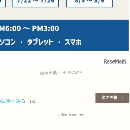
画像出典：eFFISAGE
次の画像
の記事へ戻る
1/3
advertisement