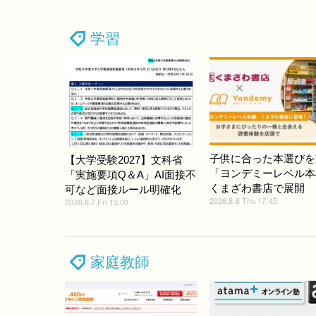
学習
子供に合った本選びを
【大学受験2027】文科省
「ヨンデミーレベル本
「実施要項Q＆A」AI面接不
くまざわ書店で展開
可など面接ルール明確化
2026.8.6 Thu 17:45
2026.8.7 Fri 13:00
家庭教師