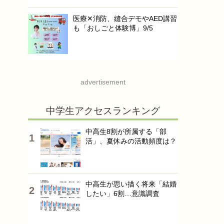
医療✕消防、縫合デモやAED講習
も「おしごと体験博」9/5
advertisement
中学生アクセスランキング
中高生8割が所属する「部
活」、夏休みの活動頻度は？
中高生が思い描く将来「結婚
したい」6割…意識調査