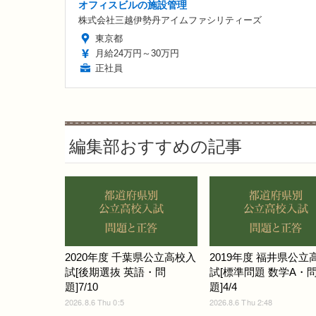
オフィスビルの施設管理
株式会社三越伊勢丹アイムファシリティーズ
東京都
月給24万円～30万円
正社員
編集部おすすめの記事
2020年度 千葉県公立高校入
2019年度 福井県公立
試[後期選抜 英語・問
試[標準問題 数学A・
題]7/10
題]4/4
2026.8.6 Thu 0:5
2026.8.6 Thu 2:48