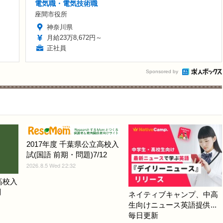
電気職・電気技術職
座間市役所
神奈川県
月給23万8,672円～
正社員
Sponsored by
2017年度 千葉県公立高校入
試(国語 前期・問題)7/12
2026.8.5 Wed 22:32
高校入
問
ネイティブキャンプ、中高
生向けニュース英語提供...
毎日更新