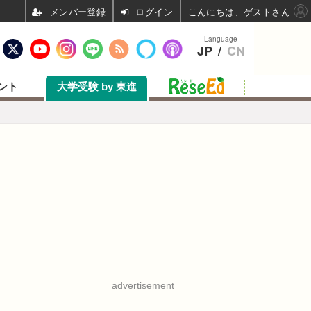
ログイン
こんにちは、ゲストさん
Language
JP
/
CN
ント
大学受験 by 東進
advertisement