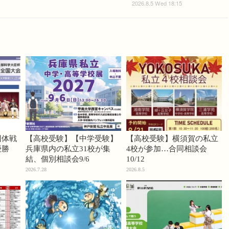
2026.8.5 Wed 18:15
団体戦
【高校受験】【中学受験】
【高校受験】横須賀の私立
優勝
兵庫県内の私立31校が集
4校が参加…合同相談会
結、個別相談会9/6
10/12
2026.7.28
2026.8.5