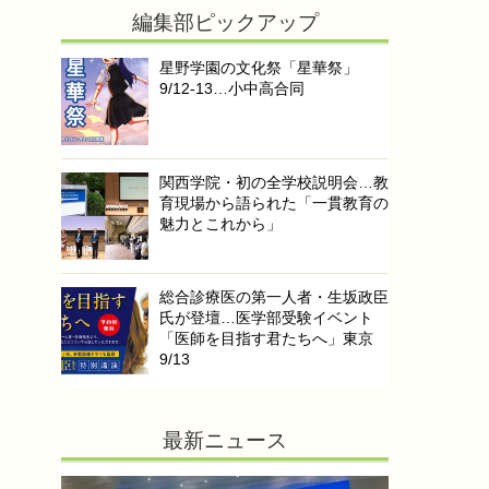
編集部ピックアップ
星野学園の文化祭「星華祭」
9/12-13…小中高合同
関西学院・初の全学校説明会…教
育現場から語られた「一貫教育の
魅力とこれから」
総合診療医の第一人者・生坂政臣
氏が登壇…医学部受験イベント
「医師を目指す君たちへ」東京
9/13
最新ニュース