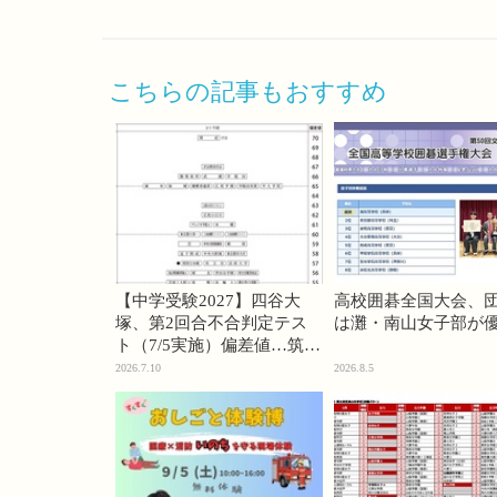
こちらの記事もおすすめ
【中学受験2027】四谷大
高校囲碁全国大会、
塚、第2回合不合判定テス
は灘・南山女子部が
ト（7/5実施）偏差値…筑駒
74・桜蔭70＜PR＞
2026.7.10
2026.8.5