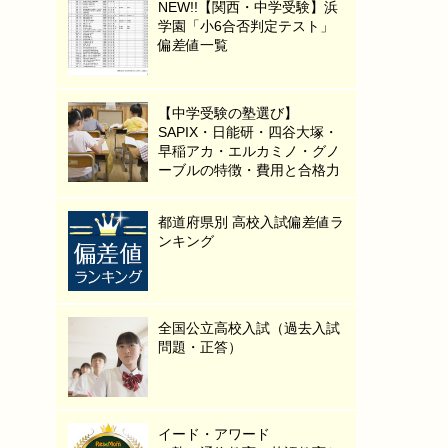
NEW!!【関西・中学受験】浜
学園「小6合否判定テスト」
偏差値一覧
【中学受験の塾選び】
SAPIX・日能研・四谷大塚・
早稲アカ・エルカミノ・グノ
ーブルの特徴・費用と合格力
都道府県別 高校入試偏差値ラ
ンキング
全国公立高校入試（過去入試
問題・正答）
イード・アワード