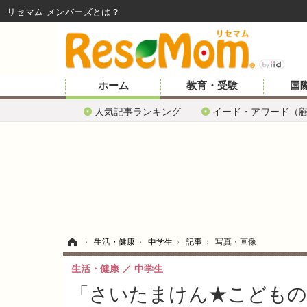
リセマム メンバーズ
ホーム
教育・受験
国
人気記事ランキング
イード・アワード（
ホーム
›
生活・健康
›
中学生
›
記事
›
写真・画像
生活・健康
中学生
「さいたまけん★こどものこ