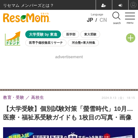
リセマム メンバーズ
Language
JP
/
CN
menu
search
大学受験 by 東進
医学部
東大受験
医専予備校徹底リサーチ
河合塾×東大特集
親子で考える大学選び
高校受験
中学受験
小学校受験
advertisement
共通テスト
夏休み
8月開催学校説明会・相談会
8月開催イベント・WS
全国公立高校 過去問
人気記事
自由研究教材（小学生向け）
自由研究教材（中学生向け）
ランキング
教育・受験
高校生
2024.9.13（金） 18:15
【大学受験】個別試験対策「螢雪時代」10月…
医療・福祉系受験ガイドも 1枚目の写真・画像