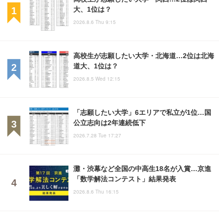
大、1位は？
2026.8.6 Thu 9:15
高校生が志願したい大学・北海道…2位は北海
道大、1位は？
2026.8.5 Wed 12:15
「志願したい大学」6エリアで私立が1位…国
公立志向は2年連続低下
2026.7.28 Tue 17:27
灘・渋幕など全国の中高生18名が入賞…京進
「数学解法コンテスト」結果発表
2026.8.6 Thu 16:15