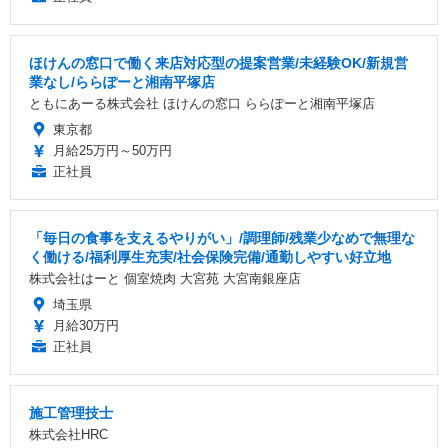
ほけんの窓口で働く来店対応型の提案営業/未経験OK/新規営
業なし/ららぽーと湘南平塚店
ともにあーる株式会社 ほけんの窓口 ららぽーと湘南平塚店
東京都
月給25万円～50万円
正社員
「毎日の食事を支えるやりがい」/調理師/残業少なめで無理な
く働ける/福利厚生充実/社会保険完備/通勤しやすい好立地
株式会社はーと 個室焼肉 大宮苑 大宮南銀座店
埼玉県
月給30万円
正社員
施工管理技士
株式会社HRC