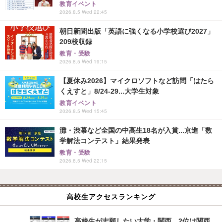
教育イベント
2026.8.5 Wed 22:45
朝日新聞出版「英語に強くなる小学校選び2027」
209校収録
教育・受験
2026.8.5 Wed 19:15
【夏休み2026】マイクロソフトなど訪問「はたら
くえすと」8/24-29...大学生対象
教育イベント
2026.8.5 Wed 15:45
灘・渋幕など全国の中高生18名が入賞...京進「数
学解法コンテスト」結果発表
教育・受験
2026.8.5 Wed 22:15
高校生アクセスランキング
高校生が志願したい大学・関西…2位は関西