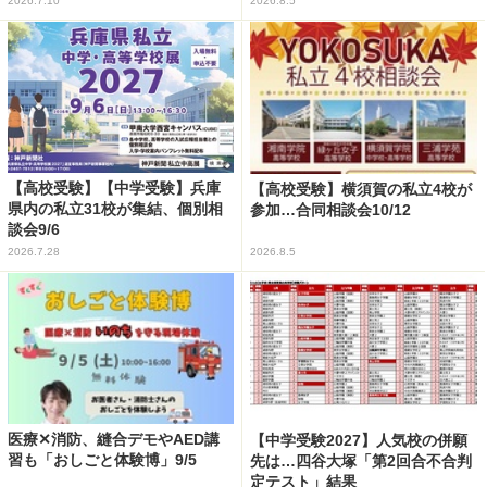
2026.7.10
2026.8.5
【高校受験】【中学受験】兵庫
【高校受験】横須賀の私立4校が
県内の私立31校が集結、個別相
参加…合同相談会10/12
談会9/6
2026.7.28
2026.8.5
医療✕消防、縫合デモやAED講
【中学受験2027】人気校の併願
習も「おしごと体験博」9/5
先は…四谷大塚「第2回合不合判
定テスト」結果