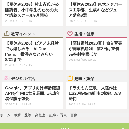
【夏休み2026】村山斉氏が公
【夏休み2026】東大メタバー
開講義、小中学生のための大
ス工学部、生成AIなどジュニ
学講義スクール9月開校
ア講座6選
2026.8.6 Thu 19:15
2026.7.30 Thu 11:15
教育イベント
生活・健康
【夏休み2026】ピアノ未経験
【高校野球2026夏】仙台育英
でも楽しめる「AI Duo
が開幕戦勝利、第2日は東筑
Piano」横浜みなとみらい
vs神村学園ほか
8/31まで
2026.8.5 Wed 20:32
2026.8.6 Thu 19:45
デジタル生活
趣味・娯楽
Google、アプリ向け年齢確認
ドラえもん短歌、入選作は
APIを年内に世界展開…未成年
11/20発売の新刊に収録…9/3
者保護を強化
締切
2026.7.31 Fri 13:45
2026.8.6 Thu 15:15
ホーム
›
教育・受験
›
高校生
›
記事
›
写真・画像
TOP