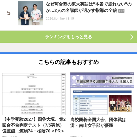
なぜ河合塾の東大英語は"本番で崩れない"の
か…2人の名講師が明かす指導の全貌
PR
2026.8.4 Tue 18:15
ランキングをもっと見る
こちらの記事もおすすめ
【中学受験2027】四谷大塚、第2
高校囲碁全国大会、団体戦は
回合不合判定テスト（7/5実施）
灘・南山女子部が優勝
偏差値…筑駒74・桜蔭70＜PR＞