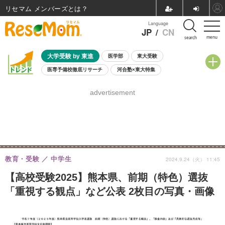
リセマム メンバーズ
Language
JP
/
CN
menu
search
大学受験 by 東進
医学部
東大受験
医専予備校徹底リサーチ
河合塾×東大特集
親子で考える大学選び
高校受験
中学受験
小学校受験
advertisement
共通テスト
夏休み
8月開催学校説明会・相談会
8月開催イベント・WS
全国公立高校 過去問
人気記事
自由研究教材（小学生向け）
自由研究教材（中学生向け）
ランキング
教育・受験
中学生
2024.9.24（火） 11:45
【高校受験2025】熊本県、前期（特色）選抜
「重視する観点」など公表 2枚目の写真・画像