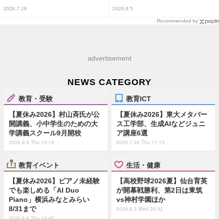
2026.7.29
2026.8.5
Recommended by
advertisement
NEWS CATEGORY
教育・受験
教育ICT
【夏休み2026】村山斉氏が公
【夏休み2026】東大メタバー
開講義、小中学生のための大
ス工学部、生成AIなどジュニ
学講義スクール9月開校
ア講座6選
2026.8.6 Thu 19:15
2026.7.30 Thu 11:15
教育イベント
生活・健康
【夏休み2026】ピアノ未経験
【高校野球2026夏】仙台育英
でも楽しめる「AI Duo
が開幕戦勝利、第2日は東筑
Piano」横浜みなとみらい
vs神村学園ほか
8/31まで
2026.8.5 Wed 20:32
2026.8.6 Thu 19:45