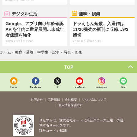
デジタル生活
趣味・娯楽
Google、アプリ向け年齢確認
ドラえもん短歌、入選作は
APIを年内に世界展開…未成年
11/20発売の新刊に収録…9/3
者保護を強化
締切
2026.7.31 Fri 13:45
2026.8.6 Thu 15:15
ホーム
›
教育・受験
›
中学生
›
記事
›
写真・画像
TOP
Home
Facebook
X
YouTube
Instagram
line
お問合せ
広告掲載
会社概要
リセマムについて
個人情報保護方針
リセマムは、株式会社イード（東証グロース上場）の運
営するサービスです。
証券コード：6038