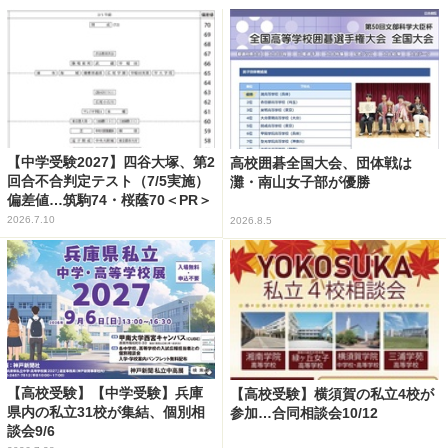
【中学受験2027】四谷大塚、第2
高校囲碁全国大会、団体戦は
回合不合判定テスト（7/5実施）
灘・南山女子部が優勝
偏差値…筑駒74・桜蔭70＜PR＞
2026.7.10
2026.8.5
【高校受験】【中学受験】兵庫
【高校受験】横須賀の私立4校が
県内の私立31校が集結、個別相
参加…合同相談会10/12
談会9/6