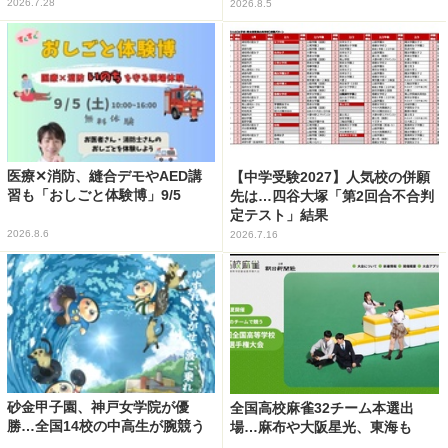
2026.7.28
2026.8.5
医療✕消防、縫合デモやAED講
【中学受験2027】人気校の併願
習も「おしごと体験博」9/5
先は…四谷大塚「第2回合不合判
定テスト」結果
2026.8.6
2026.7.16
砂金甲子園、神戸女学院が優
全国高校麻雀32チーム本選出
勝…全国14校の中高生が腕競う
場…麻布や大阪星光、東海も