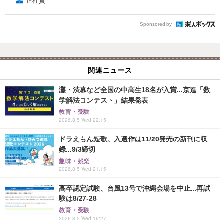
正社員
Sponsored by
関連ニュース
灘・渋幕など全国の中高生18名が入賞...京進「数
学解法コンテスト」結果発表
教育・受験
2026.8.5 Wed 22:15
ドラえもん短歌、入選作は11/20発売の新刊に収
録...9/3締切
趣味・娯楽
2026.8.5 Wed 21:15
高卒認定試験、台風13号で沖縄会場を中止...再試
験は8/27-28
教育・受験
2026.8.5 Wed 16:27