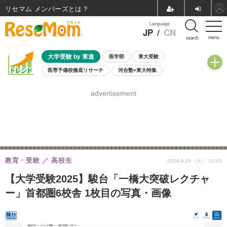
リセマム メンバーズ
Language
JP
/
CN
menu
search
大学受験 by 東進
医学部
東大受験
医専予備校徹底リサーチ
河合塾×東大特集
親子で考える大学選び
高校受験
中学受験
小学校受験
advertisement
共通テスト
夏休み
8月開催学校説明会・相談会
8月開催イベント・WS
全国公立高校 過去問
人気記事
自由研究教材（小学生向け）
自由研究教材（中学生向け）
ランキング
教育・受験
高校生
2024.9.24（火） 12:45
【大学受験2025】駿台「一橋大突破レクチャ
ー」首都圏6校舎 1枚目の写真・画像