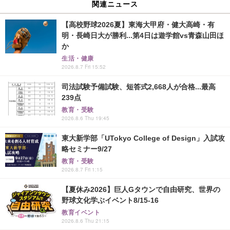
関連ニュース
【高校野球2026夏】東海大甲府・健大高崎・有
明・長崎日大が勝利...第4日は遊学館vs青森山田ほ
か
生活・健康
2026.8.7 Fri 15:52
司法試験予備試験、短答式2,668人が合格...最高
239点
教育・受験
2026.8.6 Thu 19:45
東大新学部「UTokyo College of Design」入試攻
略セミナー9/27
教育・受験
2026.8.7 Fri 1:15
【夏休み2026】巨人Gタウンで自由研究、世界の
野球文化学ぶイベント8/15-16
教育イベント
2026.8.6 Thu 21:15