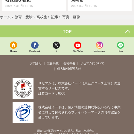
者保護を強化
川崎市
2026.7.31 Fri 13:45
2026.8.7 Fri 10:45
ホーム
›
教育・受験
›
高校生
›
記事
›
写真・画像
TOP
Home
Facebook
X
YouTube
Instagram
line
お問合せ
広告掲載
会社概要
リセマムについて
個人情報保護方針
リセマムは、株式会社イード（東証グロース上場）の運
営するサービスです。
証券コード：6038
株式会社イードは、個人情報の適切な取扱いを行う事業
者に対して付与されるプライバシーマークの付与認定を
受けています。
紹介した商品/サービスを購入、契約した場合に、