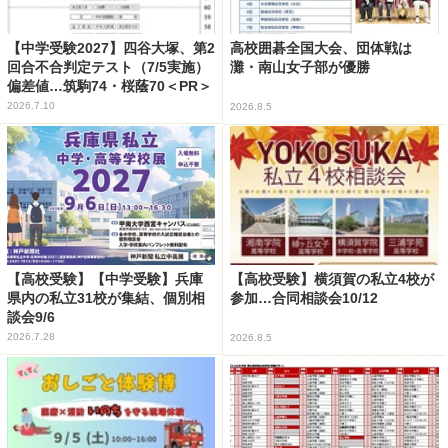
【中学受験2027】四谷大塚、第2
高校囲碁全国大会、団体戦は
回合不合判定テスト（7/5実施）
灘・南山女子部が優勝
偏差値…筑駒74・桜蔭70＜PR＞
2026.7.10
2026.8.5
【高校受験】【中学受験】兵庫
【高校受験】横須賀の私立4校が
県内の私立31校が集結、個別相
参加…合同相談会10/12
談会9/6
2026.7.28
2026.8.5