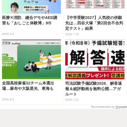
医療✕消防、縫合デモやAED講
【中学受験2027】人気校の併願
習も「おしごと体験博」9/5
先は…四谷大塚「第2回合不合判
定テスト」結果
2026.8.6
2026.7.16
全国高校麻雀32チーム本選出
司法試験予備試験2026、解答速
場…麻布や大阪星光、東海も
報＆総評動画を無料公開…アガ
ルート
2026.8.5
2026.7.21
Recommended by