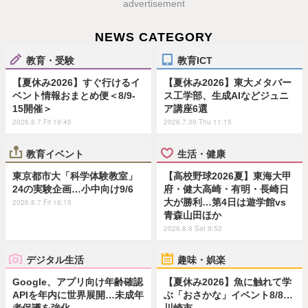
advertisement
NEWS CATEGORY
教育・受験
教育ICT
【夏休み2026】すぐ行けるイ
【夏休み2026】東大メタバー
ベント情報おまとめ便＜8/9-
ス工学部、生成AIなどジュニ
15開催＞
ア講座6選
2026.8.7 Fri 19:45
2026.7.30 Thu 11:15
教育イベント
生活・健康
東京都市大「科学体験教室」
【高校野球2026夏】東海大甲
24の実験企画…小中向け9/6
府・健大高崎・有明・長崎日
大が勝利…第4日は遊学館vs
2026.8.7 Fri 18:15
青森山田ほか
2026.8.8 Sat 9:52
デジタル生活
趣味・娯楽
Google、アプリ向け年齢確認
【夏休み2026】魚に触れて学
APIを年内に世界展開…未成年
ぶ「おさかな」イベント8/8…