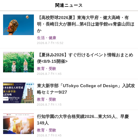
関連ニュース
【高校野球2026夏】東海大甲府・健大高崎・有
明・長崎日大が勝利...第4日は遊学館vs青森山田ほ
か
生活・健康
2026.8.7 Fri 15:52
【夏休み2026】すぐ行けるイベント情報おまとめ
便<8/9-15開催>
教育・受験
2026.8.7 Fri 1:45
東大新学部「UTokyo College of Design」入試攻
略セミナー9/27
教育・受験
2026.8.7 Fri 1:15
行知学園の大学合格実績2026...東大55人、早慶
149人
教育・受験
2026.8.7 Fri 0:45