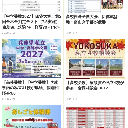
【中学受験2027】四谷大塚、第2
高校囲碁全国大会、団体戦は
回合不合判定テスト（7/5実施）
灘・南山女子部が優勝
偏差値…筑駒74・桜蔭70＜PR＞
2026.7.10
2026.8.5
【高校受験】【中学受験】兵庫
【高校受験】横須賀の私立4校が
県内の私立31校が集結、個別相
参加…合同相談会10/12
談会9/6
2026.7.28
2026.8.5