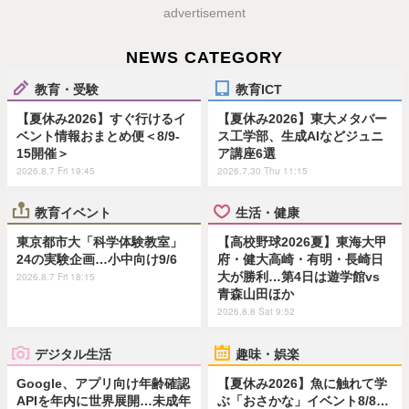
advertisement
NEWS CATEGORY
教育・受験
教育ICT
【夏休み2026】すぐ行けるイ
【夏休み2026】東大メタバー
ベント情報おまとめ便＜8/9-
ス工学部、生成AIなどジュニ
15開催＞
ア講座6選
2026.8.7 Fri 19:45
2026.7.30 Thu 11:15
教育イベント
生活・健康
東京都市大「科学体験教室」
【高校野球2026夏】東海大甲
24の実験企画…小中向け9/6
府・健大高崎・有明・長崎日
大が勝利…第4日は遊学館vs
2026.8.7 Fri 18:15
青森山田ほか
2026.8.8 Sat 9:52
デジタル生活
趣味・娯楽
Google、アプリ向け年齢確認
【夏休み2026】魚に触れて学
APIを年内に世界展開…未成年
ぶ「おさかな」イベント8/8…