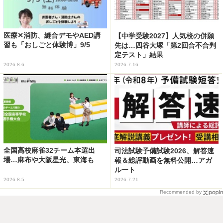
医療✕消防、縫合デモやAED講
【中学受験2027】人気校の併願
習も「おしごと体験博」9/5
先は…四谷大塚「第2回合不合判
定テスト」結果
2026.8.6
2026.7.16
全国高校麻雀32チーム本選出
司法試験予備試験2026、解答速
場…麻布や大阪星光、東海も
報＆総評動画を無料公開…アガ
ルート
2026.8.5
2026.7.21
Recommended by