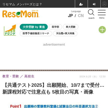
リセマム メンバーズ
Language
JP
/
CN
menu
search
大学受験 by 東進
医学部
東大受験
医専予備校徹底リサーチ
河合塾×東大特集
親子で考える大学選び
高校受験
中学受験
小学校受験
advertisement
共通テスト
夏休み
8月開催学校説明会・相談会
8月開催イベント・WS
全国公立高校 過去問
人気記事
自由研究教材（小学生向け）
自由研究教材（中学生向け）
ランキング
教育・受験
高校生
2024.9.25（水） 12:50
【共通テスト2025】出願開始、10/7まで受付…
新課程対応で注意点も 5枚目の写真・画像