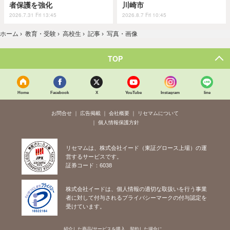
者保護を強化
川崎市
2026.7.31 Fri 13:45
2026.8.7 Fri 10:45
ホーム
›
教育・受験
›
高校生
›
記事
›
写真・画像
TOP
Home
Facebook
X
YouTube
Instagram
line
お問合せ
広告掲載
会社概要
リセマムについて
個人情報保護方針
リセマムは、株式会社イード（東証グロース上場）の運
営するサービスです。
証券コード：6038
株式会社イードは、個人情報の適切な取扱いを行う事業
者に対して付与されるプライバシーマークの付与認定を
受けています。
紹介した商品/サービスを購入、契約した場合に、