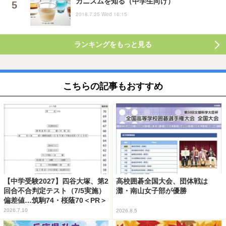
カニズムを知る（中学生向け）
2018.7.25 Wed 16:15
ランキングをもっと見る
こちらの記事もおすすめ
【中学受験2027】四谷大塚、第2
高校囲碁全国大会、団体戦は
回合不合判定テスト（7/5実施）
灘・南山女子部が優勝
偏差値…筑駒74・桜蔭70＜PR＞
2026.7.10
2026.8.5