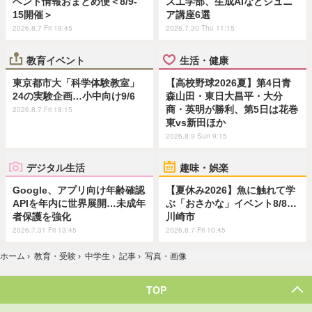
ベント情報おまとめ便＜8/9-
ス工学部、生成AIなどジュニ
15開催＞
ア講座6選
2026.8.7 Fri 19:45
2026.7.30 Thu 11:15
教育イベント
生活・健康
東京都市大「科学体験教室」
【高校野球2026夏】第4日青
24の実験企画…小中向け9/6
森山田・東日大昌平・大分
商・英明が勝利、第5日は花巻
2026.8.7 Fri 18:15
東vs新田ほか
2026.8.9 Sun 9:15
デジタル生活
趣味・娯楽
Google、アプリ向け年齢確認
【夏休み2026】魚に触れて学
APIを年内に世界展開…未成年
ぶ「おさかな」イベント8/8…
者保護を強化
川崎市
2026.7.31 Fri 13:45
2026.8.7 Fri 10:45
ホーム
›
教育・受験
›
中学生
›
記事
›
写真・画像
TOP