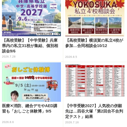
【高校受験】【中学受験】兵庫
【高校受験】横須賀の私立4校が
県内の私立31校が集結、個別相
参加…合同相談会10/12
談会9/6
2026.7.28
2026.8.5
医療✕消防、縫合デモやAED講
【中学受験2027】人気校の併願
習も「おしごと体験博」9/5
先は…四谷大塚「第2回合不合判
定テスト」結果
2026.8.6
2026.7.16