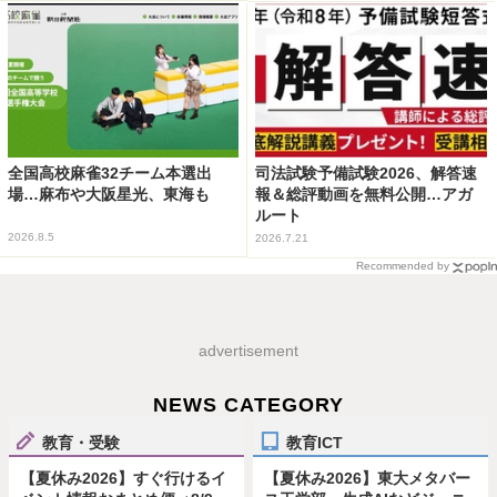
全国高校麻雀32チーム本選出
司法試験予備試験2026、解答速
場…麻布や大阪星光、東海も
報＆総評動画を無料公開…アガ
ルート
2026.8.5
2026.7.21
Recommended by
advertisement
NEWS CATEGORY
教育・受験
教育ICT
【夏休み2026】すぐ行けるイ
【夏休み2026】東大メタバー