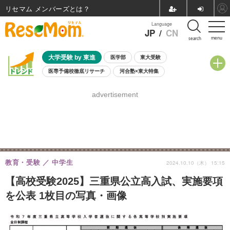
リセマム メンバーズ
Language
JP
/
CN
menu
search
大学受験 by 東進
医学部
東大受験
医専予備校徹底リサーチ
河合塾×東大特集
親子で考える大学選び
高校受験
中学受験
小学校受験
advertisement
共通テスト
夏休み
8月開催学校説明会・相談会
8月開催イベント・WS
全国公立高校 過去問
人気記事
自由研究教材（小学生向け）
自由研究教材（中学生向け）
ランキング
教育・受験
中学生
2024.10.10（木） 15:15
【高校受験2025】三重県公立高入試、実施要項
を公表 1枚目の写真・画像