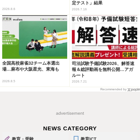
定テスト」結果
2026.8.6
2026.7.16
全国高校麻雀32チーム本選出
司法試験予備試験2026、解答速
場…麻布や大阪星光、東海も
報＆総評動画を無料公開…アガ
ルート
2026.8.5
2026.7.21
Recommended by
advertisement
NEWS CATEGORY
教育・受験
教育ICT