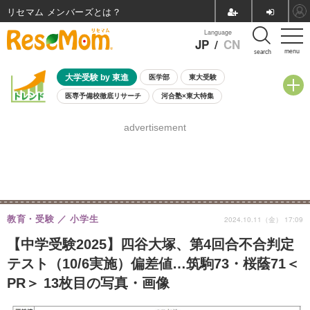
リセマム メンバーズ
Language
JP
/
CN
menu
search
大学受験 by 東進
医学部
東大受験
医専予備校徹底リサーチ
河合塾×東大特集
親子で考える大学選び
高校受験
中学受験
小学校受験
advertisement
共通テスト
夏休み
8月開催学校説明会・相談会
8月開催イベント・WS
全国公立高校 過去問
人気記事
自由研究教材（小学生向け）
自由研究教材（中学生向け）
ランキング
教育・受験
小学生
2024.10.11（金） 17:09
【中学受験2025】四谷大塚、第4回合不合判定
テスト（10/6実施）偏差値…筑駒73・桜蔭71＜
PR＞ 13枚目の写真・画像