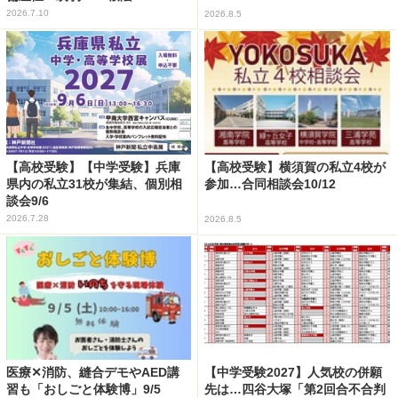
2026.7.10
2026.8.5
【高校受験】【中学受験】兵庫
【高校受験】横須賀の私立4校が
県内の私立31校が集結、個別相
参加…合同相談会10/12
談会9/6
2026.7.28
2026.8.5
医療✕消防、縫合デモやAED講
【中学受験2027】人気校の併願
習も「おしごと体験博」9/5
先は…四谷大塚「第2回合不合判