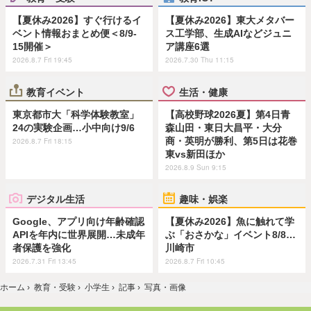
【夏休み2026】すぐ行けるイ
【夏休み2026】東大メタバー
ベント情報おまとめ便＜8/9-
ス工学部、生成AIなどジュニ
15開催＞
ア講座6選
2026.8.7 Fri 19:45
2026.7.30 Thu 11:15
教育イベント
生活・健康
東京都市大「科学体験教室」
【高校野球2026夏】第4日青
24の実験企画…小中向け9/6
森山田・東日大昌平・大分
商・英明が勝利、第5日は花巻
2026.8.7 Fri 18:15
東vs新田ほか
2026.8.9 Sun 9:15
デジタル生活
趣味・娯楽
Google、アプリ向け年齢確認
【夏休み2026】魚に触れて学
APIを年内に世界展開…未成年
ぶ「おさかな」イベント8/8…
者保護を強化
川崎市
2026.7.31 Fri 13:45
2026.8.7 Fri 10:45
ホーム
›
教育・受験
›
小学生
›
記事
›
写真・画像