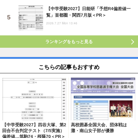
【中学受験2027】日能研「予想R4偏差値一
覧」首都圏・関西7月版＜PR＞
2026.7.27 Mon 13:46
ランキングをもっと見る
こちらの記事もおすすめ
【中学受験2027】四谷大塚、第2
高校囲碁全国大会、団体戦は
回合不合判定テスト（7/5実施）
灘・南山女子部が優勝
偏差値…筑駒74・桜蔭70＜PR＞