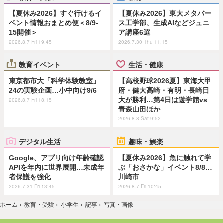
【夏休み2026】すぐ行けるイ
【夏休み2026】東大メタバー
ベント情報おまとめ便＜8/9-
ス工学部、生成AIなどジュニ
15開催＞
ア講座6選
2026.8.7 Fri 19:45
2026.7.30 Thu 11:15
教育イベント
生活・健康
東京都市大「科学体験教室」
【高校野球2026夏】東海大甲
24の実験企画…小中向け9/6
府・健大高崎・有明・長崎日
大が勝利…第4日は遊学館vs
2026.8.7 Fri 18:15
青森山田ほか
2026.8.8 Sat 9:52
デジタル生活
趣味・娯楽
Google、アプリ向け年齢確認
【夏休み2026】魚に触れて学
APIを年内に世界展開…未成年
ぶ「おさかな」イベント8/8…
者保護を強化
川崎市
2026.7.31 Fri 13:45
2026.8.7 Fri 10:45
ホーム
›
教育・受験
›
小学生
›
記事
›
写真・画像