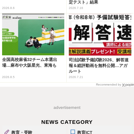
定テスト」結果
2026.8.6
2026.7.16
全国高校麻雀32チーム本選出
司法試験予備試験2026、解答速
場…麻布や大阪星光、東海も
報＆総評動画を無料公開…アガ
ルート
2026.8.5
2026.7.21
Recommended by
advertisement
NEWS CATEGORY
教育・受験
教育ICT