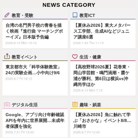
NEWS CATEGORY
教育・受験
教育ICT
台湾の名門男子校の青春を描
【夏休み2026】東大メタバー
く映画『進行曲 マーチングボ
ス工学部、生成AIなどジュニ
ーイズ』日本版予告編
ア講座6選
2026.8.10 Mon 15:15
2026.7.30 Thu 11:15
教育イベント
生活・健康
東京都市大「科学体験教室」
【高校野球2026夏】花巻東・
24の実験企画…小中向け9/6
岡山学芸館・鳴門渦潮・霞ケ
浦が勝利、第6日は横浜vs沖
2026.8.7 Fri 18:15
縄尚学ほか
2026.8.10 Mon 7:15
デジタル生活
趣味・娯楽
Google、アプリ向け年齢確認
【夏休み2026】魚に触れて学
APIを年内に世界展開…未成年
ぶ「おさかな」イベント8/8…
者保護を強化
川崎市
2026.7.31 Fri 13:45
2026.8.7 Fri 10:45