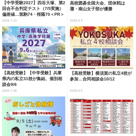
【中学受験2027】四谷大塚、第2
高校囲碁全国大会、団体戦は
回合不合判定テスト（7/5実施）
灘・南山女子部が優勝
偏差値…筑駒74・桜蔭70＜PR＞
2026.7.10
2026.8.5
【高校受験】【中学受験】兵庫
【高校受験】横須賀の私立4校が
県内の私立31校が集結、個別相
参加…合同相談会10/12
談会9/6
2026.7.28
2026.8.5