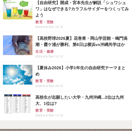
【自由研究】開成・宮本先生が解説「シュワシュ
ワ」はなぜできる?カラフルサイダーをつくってみ
よう
教育・受験
2026.8.9 Sun 15:15
【高校野球2026夏】花巻東・岡山学芸館・鳴門渦
潮・霞ケ浦が勝利、第6日は横浜vs沖縄尚学ほか
生活・健康
2026.8.9 Sun 13:15
【夏休み2026】小学1年生の自由研究テーマまと
め
教育・受験
2026.8.9 Sun 18:15
高校生が志願したい大学・九州沖縄...2位は九州
大、1位は?
教育・受験
2026.8.9 Sun 17:15