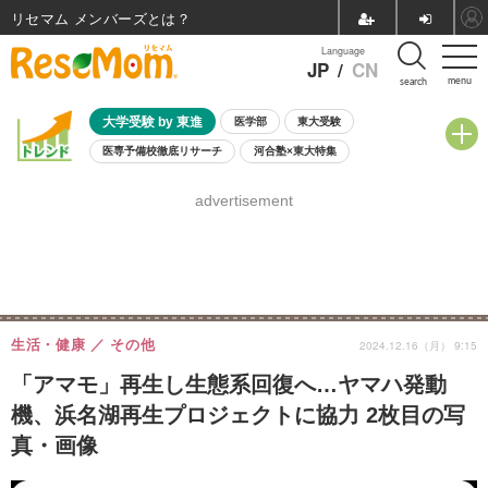
リセマム メンバーズ
Language
JP
/
CN
menu
search
大学受験 by 東進
医学部
東大受験
医専予備校徹底リサーチ
河合塾×東大特集
親子で考える大学選び
高校受験
中学受験
小学校受験
advertisement
共通テスト
夏休み
8月開催学校説明会・相談会
8月開催イベント・WS
全国公立高校 過去問
人気記事
自由研究教材（小学生向け）
自由研究教材（中学生向け）
ランキング
生活・健康
その他
2024.12.16（月） 9:15
「アマモ」再生し生態系回復へ…ヤマハ発動
機、浜名湖再生プロジェクトに協力 2枚目の写
真・画像