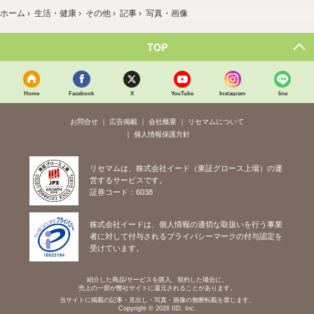
ホーム
›
生活・健康
›
その他
›
記事
›
写真・画像
TOP
Home
Facebook
X
YouTube
Instagram
line
お問合せ
広告掲載
会社概要
リセマムについて
個人情報保護方針
リセマムは、株式会社イード（東証グロース上場）の運
営するサービスです。
証券コード：6038
株式会社イードは、個人情報の適切な取扱いを行う事業
者に対して付与されるプライバシーマークの付与認定を
受けています。
紹介した商品/サービスを購入、契約した場合に、
売上の一部が弊社サイトに還元されることがあります。
当サイトに掲載の記事・見出し・写真・画像の無断転載を禁じます。
Copyright © 2026 IID, Inc.