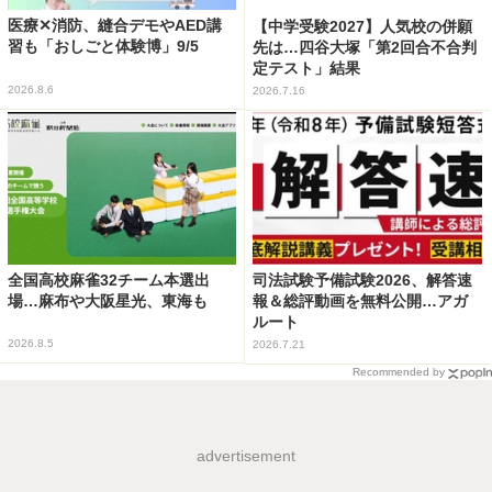
医療✕消防、縫合デモやAED講
【中学受験2027】人気校の併願
習も「おしごと体験博」9/5
先は…四谷大塚「第2回合不合判
定テスト」結果
2026.8.6
2026.7.16
全国高校麻雀32チーム本選出
司法試験予備試験2026、解答速
場…麻布や大阪星光、東海も
報＆総評動画を無料公開…アガ
ルート
2026.8.5
2026.7.21
Recommended by
advertisement