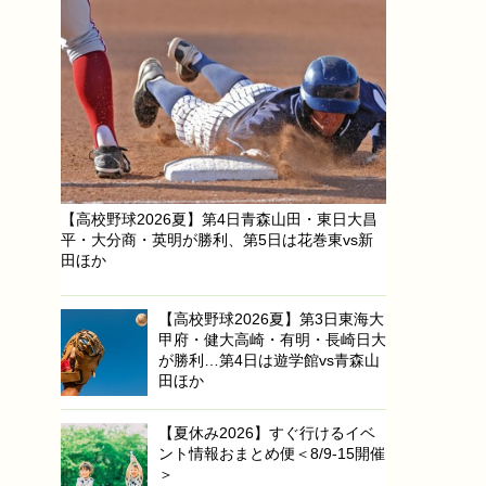
【高校野球2026夏】第4日青森山田・東日大昌
平・大分商・英明が勝利、第5日は花巻東vs新
田ほか
【高校野球2026夏】第3日東海大
甲府・健大高崎・有明・長崎日大
が勝利…第4日は遊学館vs青森山
田ほか
【夏休み2026】すぐ行けるイベ
ント情報おまとめ便＜8/9-15開催
＞