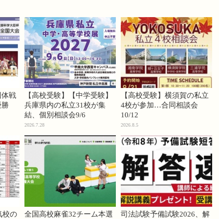
団体戦
【高校受験】【中学受験】
【高校受験】横須賀の私立
優勝
兵庫県内の私立31校が集
4校が参加…合同相談会
結、個別相談会9/6
10/12
2026.7.28
2026.8.5
気校の
全国高校麻雀32チーム本選
司法試験予備試験2026、解