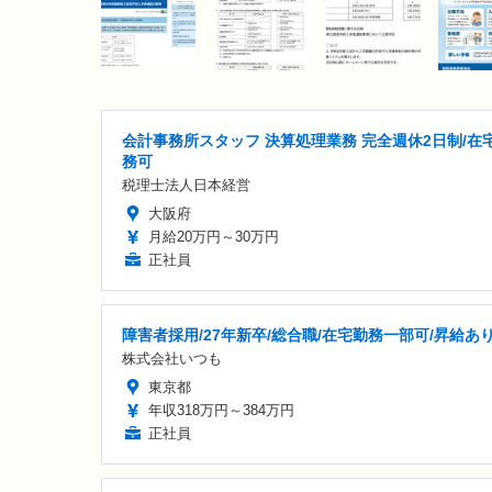
会計事務所スタッフ 決算処理業務 完全週休2日制/在
務可
税理士法人日本経営
大阪府
月給20万円～30万円
正社員
障害者採用/27年新卒/総合職/在宅勤務一部可/昇給あ
株式会社いつも
東京都
年収318万円～384万円
正社員