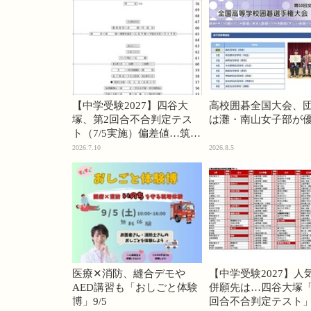
【中学受験2027】四谷大
高校囲碁全国大会、
塚、第2回合不合判定テス
は灘・南山女子部が
ト（7/5実施）偏差値…筑駒
74・桜蔭70＜PR＞
2026.7.10
2026.8.5
医療✕消防、縫合デモや
【中学受験2027】人
AED講習も「おしごと体験
併願先は…四谷大塚「
博」9/5
回合不合判定テスト