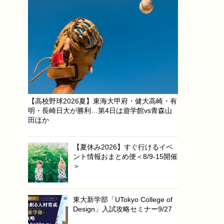
【高校野球2026夏】東海大甲府・健大高崎・有
明・長崎日大が勝利…第4日は遊学館vs青森山
田ほか
【夏休み2026】すぐ行けるイベ
ント情報おまとめ便＜8/9-15開催
＞
東大新学部「UTokyo College of
Design」入試攻略セミナー9/27