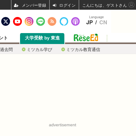
ログイン
こんにちは、ゲストさん
Language
JP
/
CN
ント
大学受験 by 東進
過去問
ミツカル学び
ミツカル教育通信
advertisement