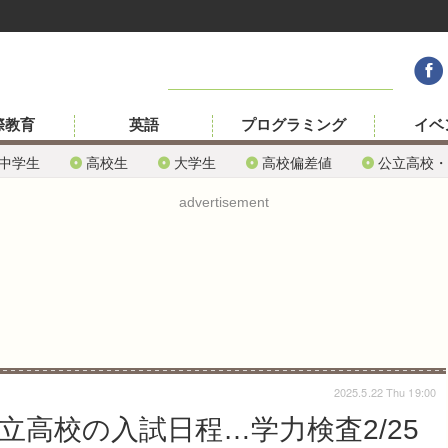
際教育
英語
プログラミング
イベ
中学生
高校生
大学生
高校偏差値
公立高校・
advertisement
2025.5.22 Thu 19:00
立高校の入試日程…学力検査2/25