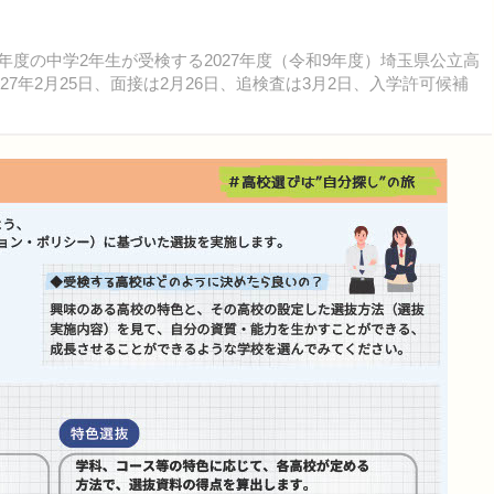
5年度の中学2年生が受検する2027年度（令和9年度）埼玉県公立高
7年2月25日、面接は2月26日、追検査は3月2日、入学許可候補