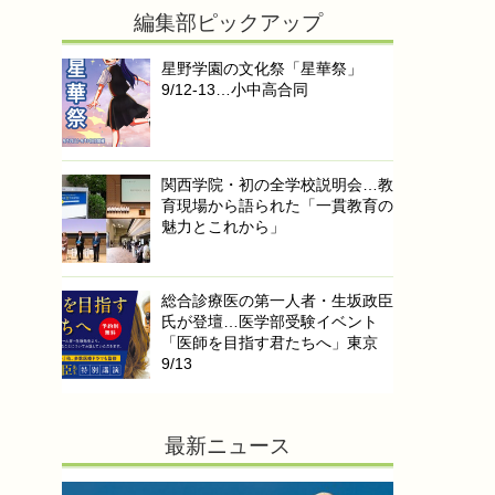
編集部ピックアップ
星野学園の文化祭「星華祭」
9/12-13…小中高合同
関西学院・初の全学校説明会…教
育現場から語られた「一貫教育の
魅力とこれから」
総合診療医の第一人者・生坂政臣
氏が登壇…医学部受験イベント
「医師を目指す君たちへ」東京
9/13
最新ニュース