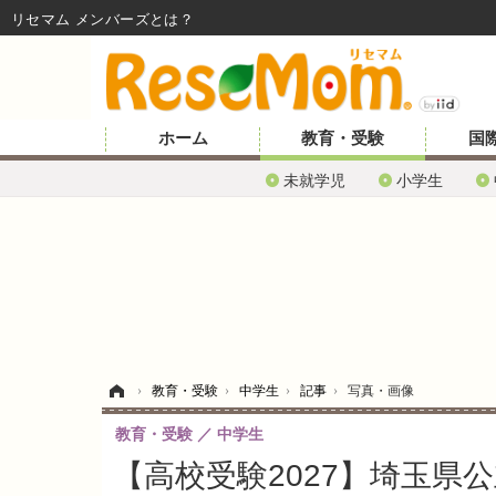
リセマム メンバーズ
ホーム
教育・受験
国
未就学児
小学生
ホーム
›
教育・受験
›
中学生
›
記事
›
写真・画像
教育・受験
中学生
【高校受験2027】埼玉県公