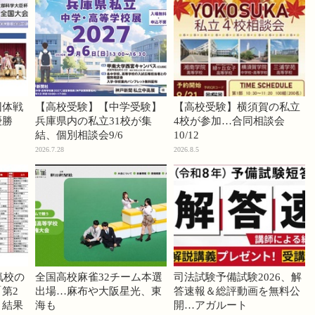
団体戦
【高校受験】【中学受験】
【高校受験】横須賀の私立
優勝
兵庫県内の私立31校が集
4校が参加…合同相談会
結、個別相談会9/6
10/12
2026.7.28
2026.8.5
気校の
全国高校麻雀32チーム本選
司法試験予備試験2026、解
第2
出場…麻布や大阪星光、東
答速報＆総評動画を無料公
」結果
海も
開…アガルート