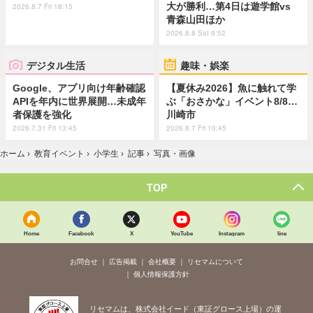
大が勝利…第4日は遊学館vs
2026.8.7 Fri 18:15
青森山田ほか
2026.8.8 Sat 9:52
デジタル生活
趣味・娯楽
Google、アプリ向け年齢確認
【夏休み2026】魚に触れて学
APIを年内に世界展開…未成年
ぶ「おさかな」イベント8/8…
者保護を強化
川崎市
2026.7.31 Fri 13:45
2026.8.7 Fri 10:45
ホーム
›
教育イベント
›
小学生
›
記事
›
写真・画像
TOP
Home
Facebook
X
YouTube
Instagram
line
お問合せ
広告掲載
会社概要
リセマムについて
個人情報保護方針
リセマムは、株式会社イード（東証グロース上場）の運