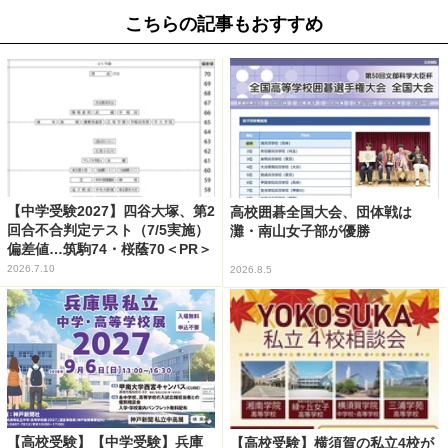
こちらの記事もおすすめ
【中学受験2027】四谷大塚、第2
高校囲碁全国大会、団体戦は
回合不合判定テスト（7/5実施）
灘・南山女子部が優勝
偏差値…筑駒74・桜蔭70＜PR＞
2026.7.10
2026.8.5
【高校受験】【中学受験】兵庫
【高校受験】横須賀の私立4校が