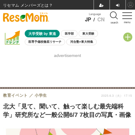
リセマム メンバーズ
Language
JP
/
CN
menu
search
大学受験 by 東進
医学部
東大受験
医専予備校徹底リサーチ
河合塾×東大特集
親子で考える大学選び
高校受験
中学受験
小学校受験
advertisement
共通テスト
夏休み
8月開催学校説明会・相談会
8月開催イベント・WS
全国公立高校 過去問
人気記事
自由研究教材（小学生向け）
自由研究教材（中学生向け）
ランキング
教育イベント
小学生
2025.6.3（火） 17:15
北大「見て、聞いて、触って楽しむ最先端科
学」研究所など一般公開6/7 7枚目の写真・画像