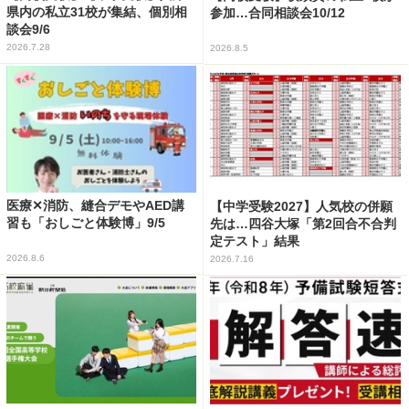
県内の私立31校が集結、個別相
参加…合同相談会10/12
談会9/6
2026.7.28
2026.8.5
医療✕消防、縫合デモやAED講
【中学受験2027】人気校の併願
習も「おしごと体験博」9/5
先は…四谷大塚「第2回合不合判
定テスト」結果
2026.8.6
2026.7.16