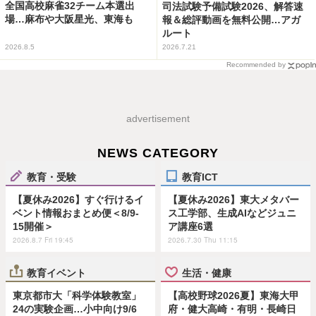
全国高校麻雀32チーム本選出
司法試験予備試験2026、解答速
場…麻布や大阪星光、東海も
報＆総評動画を無料公開…アガ
ルート
2026.8.5
2026.7.21
Recommended by
advertisement
NEWS CATEGORY
教育・受験
教育ICT
【夏休み2026】すぐ行けるイ
【夏休み2026】東大メタバー
ベント情報おまとめ便＜8/9-
ス工学部、生成AIなどジュニ
15開催＞
ア講座6選
2026.8.7 Fri 19:45
2026.7.30 Thu 11:15
教育イベント
生活・健康
東京都市大「科学体験教室」
【高校野球2026夏】東海大甲
24の実験企画…小中向け9/6
府・健大高崎・有明・長崎日