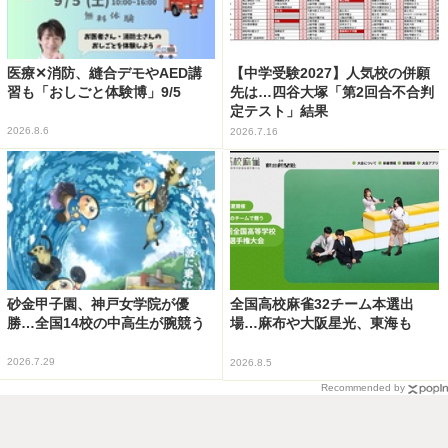
医療✕消防、縫合デモやAED講
【中学受験2027】人気校の併願
習も「おしごと体験博」9/5
先は…四谷大塚「第2回合不合判
定テスト」結果
2026.8.6
2026.7.16
砂金甲子園、神戸女学院が優
全国高校麻雀32チーム本選出
勝…全国14校の中高生が腕競う
場…麻布や大阪星光、東海も
2026.7.29
2026.8.5
Recommended by