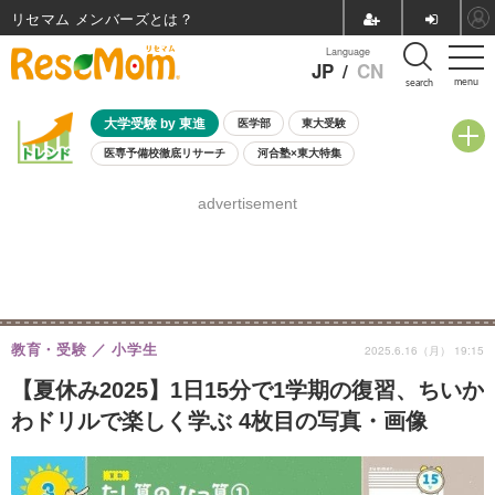
リセマム メンバーズ
Language
JP
/
CN
menu
search
大学受験 by 東進
医学部
東大受験
医専予備校徹底リサーチ
河合塾×東大特集
親子で考える大学選び
高校受験
中学受験
小学校受験
advertisement
共通テスト
夏休み
8月開催学校説明会・相談会
8月開催イベント・WS
全国公立高校 過去問
人気記事
自由研究教材（小学生向け）
自由研究教材（中学生向け）
ランキング
教育・受験
小学生
2025.6.16（月） 19:15
【夏休み2025】1日15分で1学期の復習、ちいか
わドリルで楽しく学ぶ 4枚目の写真・画像