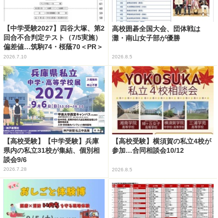
【中学受験2027】四谷大塚、第2
高校囲碁全国大会、団体戦は
回合不合判定テスト（7/5実施）
灘・南山女子部が優勝
偏差値…筑駒74・桜蔭70＜PR＞
2026.7.10
2026.8.5
【高校受験】【中学受験】兵庫
【高校受験】横須賀の私立4校が
県内の私立31校が集結、個別相
参加…合同相談会10/12
談会9/6
2026.7.28
2026.8.5