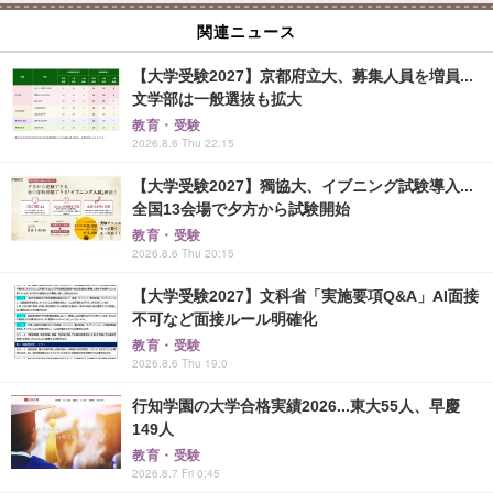
関連ニュース
【大学受験2027】京都府立大、募集人員を増員...
文学部は一般選抜も拡大
教育・受験
2026.8.6 Thu 22:15
【大学受験2027】獨協大、イブニング試験導入...
全国13会場で夕方から試験開始
教育・受験
2026.8.6 Thu 20:15
【大学受験2027】文科省「実施要項Q&A」AI面接
不可など面接ルール明確化
教育・受験
2026.8.6 Thu 19:0
行知学園の大学合格実績2026...東大55人、早慶
149人
教育・受験
2026.8.7 Fri 0:45