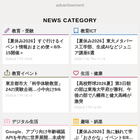
advertisement
NEWS CATEGORY
教育・受験
教育ICT
【夏休み2026】すぐ行けるイ
【夏休み2026】東大メタバー
ベント情報おまとめ便＜8/9-
ス工学部、生成AIなどジュニ
15開催＞
ア講座6選
2026.8.7 Fri 19:45
2026.7.30 Thu 11:15
教育イベント
生活・健康
東京都市大「科学体験教室」
【高校野球2026夏】第3日朝
24の実験企画…小中向け9/6
の部は東海大甲府が勝利、午
後の部で八幡商と健大高崎が
2026.8.7 Fri 18:15
激突
2026.8.7 Fri 12:45
デジタル生活
趣味・娯楽
Google、アプリ向け年齢確認
【夏休み2026】魚に触れて学
APIを年内に世界展開…未成年
ぶ「おさかな」イベント8/8…