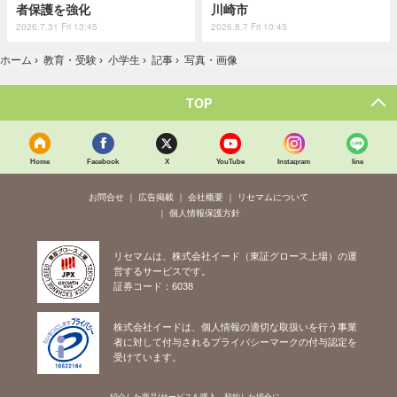
者保護を強化
川崎市
2026.7.31 Fri 13:45
2026.8.7 Fri 10:45
ホーム
›
教育・受験
›
小学生
›
記事
›
写真・画像
TOP
Home
Facebook
X
YouTube
Instagram
line
お問合せ
広告掲載
会社概要
リセマムについて
個人情報保護方針
リセマムは、株式会社イード（東証グロース上場）の運
営するサービスです。
証券コード：6038
株式会社イードは、個人情報の適切な取扱いを行う事業
者に対して付与されるプライバシーマークの付与認定を
受けています。
紹介した商品/サービスを購入、契約した場合に、