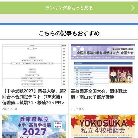
ランキングをもっと見る
こちらの記事もおすすめ
【中学受験2027】四谷大塚、第2
高校囲碁全国大会、団体戦は
回合不合判定テスト（7/5実施）
灘・南山女子部が優勝
偏差値…筑駒74・桜蔭70＜PR＞
2026.7.10
2026.8.5