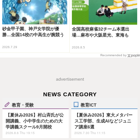
砂金甲子園、神戸女学院が優
全国高校麻雀32チーム本選出
勝…全国14校の中高生が腕競う
場…麻布や大阪星光、東海も
2026.7.29
2026.8.5
Recommended by
advertisement
NEWS CATEGORY
教育・受験
教育ICT
【夏休み2026】村山斉氏が公
【夏休み2026】東大メタバー
開講義、小中学生のための大
ス工学部、生成AIなどジュニ
学講義スクール9月開校
ア講座6選
2026.8.6 Thu 19:15
2026.7.30 Thu 11:15