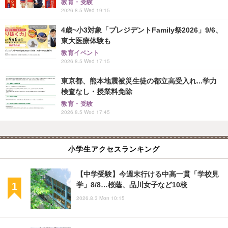
教育・受験
2026.8.5 Wed 19:15
4歳~小3対象「プレジデントFamily祭2026」9/6、
東大医療体験も
教育イベント
2026.8.5 Wed 17:15
東京都、熊本地震被災生徒の都立高受入れ...学力
検査なし・授業料免除
教育・受験
2026.8.5 Wed 17:45
小学生アクセスランキング
【中学受験】今週末行ける中高一貫「学校見
学」8/8…桜蔭、品川女子など10校
2026.8.3 Mon 10:15