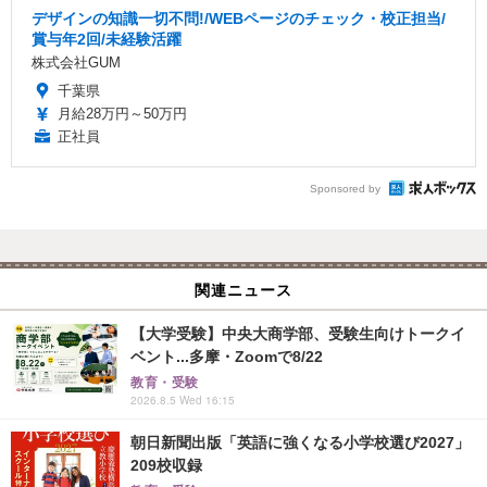
デザインの知識一切不問!/WEBページのチェック・校正担当/
賞与年2回/未経験活躍
株式会社GUM
千葉県
月給28万円～50万円
正社員
Sponsored by
関連ニュース
【大学受験】中央大商学部、受験生向けトークイ
ベント...多摩・Zoomで8/22
教育・受験
2026.8.5 Wed 16:15
朝日新聞出版「英語に強くなる小学校選び2027」
209校収録