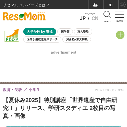
リセマム メンバーズ
Language
JP
/
CN
menu
search
大学受験 by 東進
医学部
東大受験
医専予備校徹底リサーチ
河合塾×東大特集
親子で考える大学選び
高校受験
中学受験
小学校受験
advertisement
共通テスト
夏休み
8月開催学校説明会・相談会
8月開催イベント・WS
全国公立高校 過去問
人気記事
自由研究教材（小学生向け）
自由研究教材（中学生向け）
ランキング
教育・受験
小学生
2025.6.23（月） 9:15
【夏休み2025】特別講座「世界遺産で自由研
究！」リリース、学研スタディエ 2枚目の写
真・画像