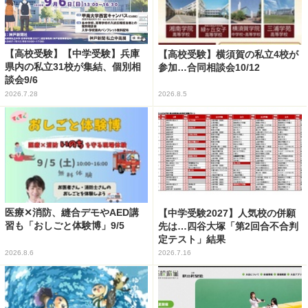
【高校受験】【中学受験】兵庫
【高校受験】横須賀の私立4校が
県内の私立31校が集結、個別相
参加…合同相談会10/12
談会9/6
2026.7.28
2026.8.5
医療✕消防、縫合デモやAED講
【中学受験2027】人気校の併願
習も「おしごと体験博」9/5
先は…四谷大塚「第2回合不合判
定テスト」結果
2026.8.6
2026.7.16