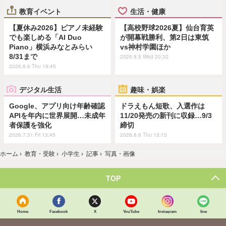
教育イベント
生活・健康
【夏休み2026】ピアノ未経験
【高校野球2026夏】仙台育英
でも楽しめる「AI Duo
が開幕戦勝利、第2日は東筑
Piano」横浜みなとみらい
vs神村学園ほか
8/31まで
2026.8.5 Wed 20:32
2026.8.6 Thu 19:45
デジタル生活
趣味・娯楽
Google、アプリ向け年齢確認
ドラえもん短歌、入選作は
APIを年内に世界展開…未成年
11/20発売の新刊に収録…9/3
者保護を強化
締切
2026.7.31 Fri 13:45
2026.8.6 Thu 15:15
ホーム
›
教育・受験
›
小学生
›
記事
›
写真・画像
TOP
Home
Facebook
X
YouTube
Instagram
line