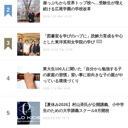
崖っぷちから世界トップ校へ…受験生が増え
続ける広尾学園の学校改革
2018.1.22 Mon 10:15
「図書室を学びのハブに」読解力育成を中心
とした東洋英和女学院の学び
PR
2023.10.24 Tue 10:45
東大生100人に聞いた「自分から勉強する子
の家庭の習慣」習い事に前向きな子の親がや
っている環境づくり
2023.11.6 Mon 9:45
【夏休み2026】村山斉氏が公開講義、小中学
生のための大学講義スクール9月開校
2026.8.6 Thu 19:15