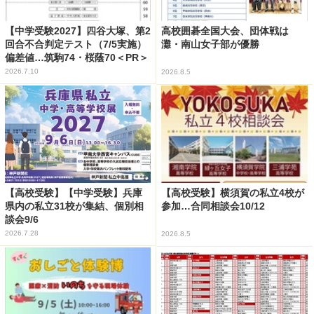
【中学受験2027】四谷大塚、第2
高校囲碁全国大会、団体戦は
回合不合判定テスト（7/5実施）
灘・南山女子部が優勝
偏差値…筑駒74・桜蔭70＜PR＞
2026.7.10
2026.8.5
【高校受験】【中学受験】兵庫
【高校受験】横須賀の私立4校が
県内の私立31校が集結、個別相
参加…合同相談会10/12
談会9/6
2026.7.28
2026.8.5