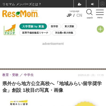
リセマム メンバーズ
Language
JP
/
CN
menu
search
大学受験 by 東進
医学部
東大受験
医専予備校徹底リサーチ
河合塾×東大特集
親子で考える大学選び
高校受験
中学受験
小学校受験
advertisement
共通テスト
夏休み
8月開催学校説明会・相談会
8月開催イベント・WS
全国公立高校 過去問
人気記事
自由研究教材（小学生向け）
自由研究教材（中学生向け）
ランキング
教育・受験
中学生
2025.6.23（月） 11:15
県外から地方公立高校へ「地域みらい留学奨学
金」創設 1枚目の写真・画像