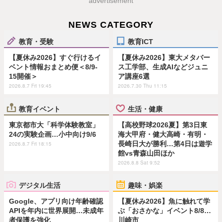
advertisement
NEWS CATEGORY
教育・受験
教育ICT
【夏休み2026】すぐ行けるイ
【夏休み2026】東大メタバー
ベント情報おまとめ便＜8/9-
ス工学部、生成AIなどジュニ
15開催＞
ア講座6選
2026.8.7 Fri 19:45
2026.7.30 Thu 11:15
教育イベント
生活・健康
東京都市大「科学体験教室」
【高校野球2026夏】第3日東
24の実験企画…小中向け9/6
海大甲府・健大高崎・有明・
長崎日大が勝利…第4日は遊学
2026.8.7 Fri 18:15
館vs青森山田ほか
2026.8.8 Sat 9:52
デジタル生活
趣味・娯楽
Google、アプリ向け年齢確認
【夏休み2026】魚に触れて学
APIを年内に世界展開…未成年
ぶ「おさかな」イベント8/8…
者保護を強化
川崎市