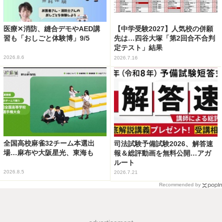
医療✕消防、縫合デモやAED講
【中学受験2027】人気校の併願
習も「おしごと体験博」9/5
先は…四谷大塚「第2回合不合判
定テスト」結果
2026.8.6
2026.7.16
全国高校麻雀32チーム本選出
司法試験予備試験2026、解答速
場…麻布や大阪星光、東海も
報＆総評動画を無料公開…アガ
ルート
2026.8.5
2026.7.21
Recommended by