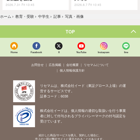
2026.7.31 Fri 13:45
2026.8.7 Fri 10:45
ホーム
›
教育・受験
›
中学生
›
記事
›
写真・画像
TOP
Home
Facebook
X
YouTube
Instagram
line
お問合せ
広告掲載
会社概要
リセマムについて
個人情報保護方針
リセマムは、株式会社イード（東証グロース上場）の運
営するサービスです。
証券コード：6038
株式会社イードは、個人情報の適切な取扱いを行う事業
者に対して付与されるプライバシーマークの付与認定を
受けています。
紹介した商品/サービスを購入、契約した場合に、
売上の一部が弊社サイトに還元されることがあります。