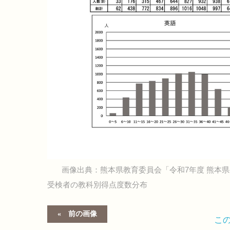
画像出典：熊本県教育委員会「令和7年度 熊本
受検者の教科別得点度数分布
前の画像
こ