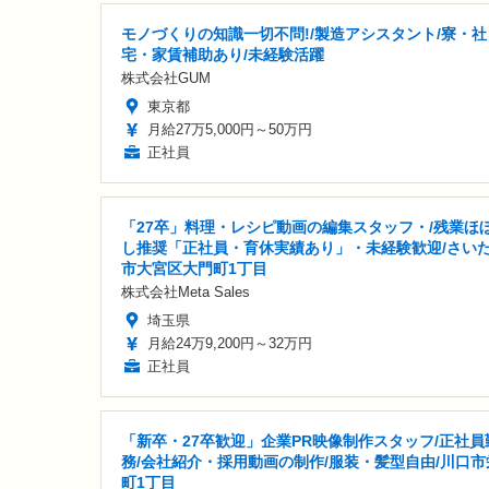
モノづくりの知識一切不問!/製造アシスタント/寮・社
宅・家賃補助あり/未経験活躍
株式会社GUM
東京都
月給27万5,000円～50万円
正社員
「27卒」料理・レシピ動画の編集スタッフ・/残業ほ
し推奨「正社員・育休実績あり」・未経験歓迎/さい
市大宮区大門町1丁目
株式会社Meta Sales
埼玉県
月給24万9,200円～32万円
正社員
「新卒・27卒歓迎」企業PR映像制作スタッフ/正社員
務/会社紹介・採用動画の制作/服装・髪型自由/川口市
町1丁目