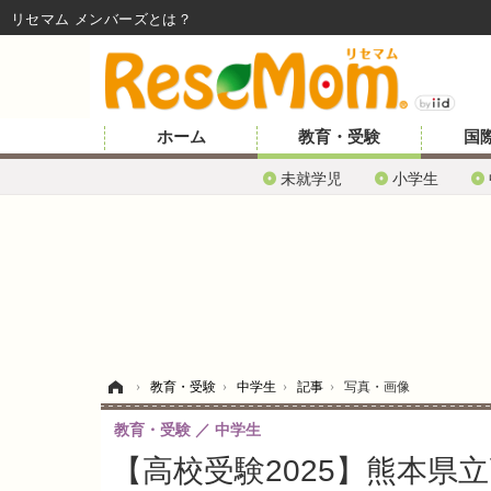
リセマム メンバーズ
ホーム
教育・受験
国
未就学児
小学生
ホーム
›
教育・受験
›
中学生
›
記事
›
写真・画像
教育・受験
中学生
【高校受験2025】熊本県立高