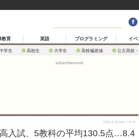
際教育
英語
プログラミング
イベ
中学生
高校生
大学生
高校偏差値
公立高校・
advertisement
2025.6.30 Mon 16:15
入試、5教科の平均130.5点…8.4