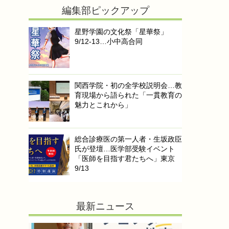
編集部ピックアップ
星野学園の文化祭「星華祭」
9/12-13…小中高合同
関西学院・初の全学校説明会…教
育現場から語られた「一貫教育の
魅力とこれから」
総合診療医の第一人者・生坂政臣
氏が登壇…医学部受験イベント
「医師を目指す君たちへ」東京
9/13
最新ニュース