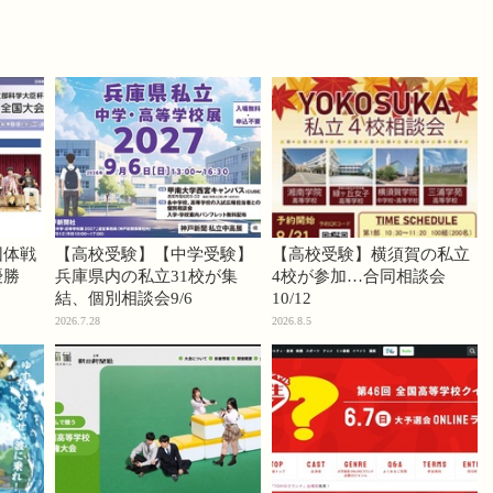
団体戦
【高校受験】【中学受験】
【高校受験】横須賀の私立
優勝
兵庫県内の私立31校が集
4校が参加…合同相談会
結、個別相談会9/6
10/12
2026.7.28
2026.8.5