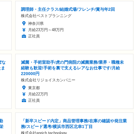
調理師・主任クラス/結婚式場/フレンチ/賞与年2回
株式会社ベストプランニング
神奈川県
月給23万円～48万円
正社員
ぼな
滅菌・手術室助手/虎の門病院の滅菌業務/業界・職種未
たま
経験も歓迎!手術を裏で支えるレアなお仕事です/月給
220000円
株式会社リジョイスカンパニー
東京都
月給22万円
正社員
勤
「新卒スピード内定」商品管理事務/在庫の確認や発注業
栄
務/スピード選考/横浜市西区北幸1丁目
株式会社enrich technology