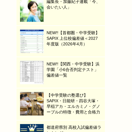
編集長・加藤紀子連載「今、
会いたい人」
NEW!!【首都圏・中学受験】
SAPIX 上位校偏差値＜2027
年度版（2026年4月）
NEW!!【関西・中学受験】浜
学園「小6合否判定テスト」
偏差値一覧
【中学受験の塾選び】
SAPIX・日能研・四谷大塚・
早稲アカ・エルカミノ・グノ
ーブルの特徴・費用と合格力
都道府県別 高校入試偏差値ラ