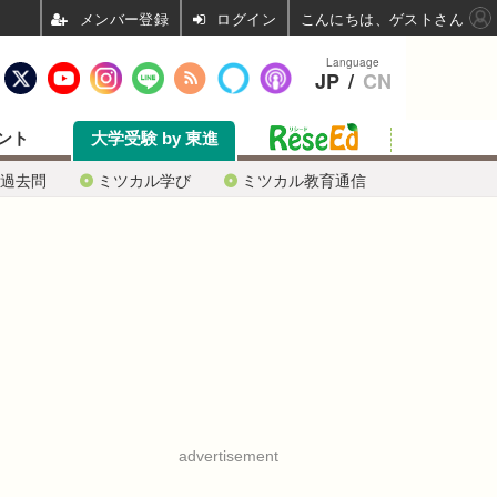
ログイン
こんにちは、ゲストさん
Language
JP
/
CN
ント
大学受験 by 東進
過去問
ミツカル学び
ミツカル教育通信
advertisement