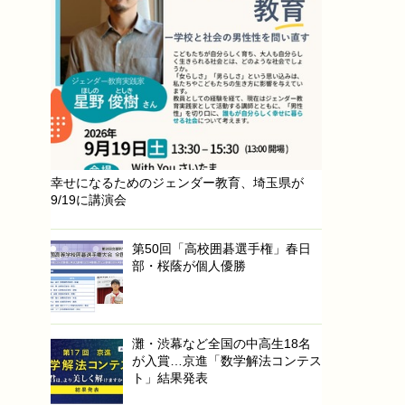
幸せになるためのジェンダー教育、埼玉県が
9/19に講演会
第50回「高校囲碁選手権」春日
部・桜蔭が個人優勝
灘・渋幕など全国の中高生18名
が入賞…京進「数学解法コンテス
ト」結果発表