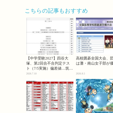
こちらの記事もおすすめ
【中学受験2027】四谷大
高校囲碁全国大会、
塚、第2回合不合判定テス
は灘・南山女子部が
ト（7/5実施）偏差値…筑駒
74・桜蔭70＜PR＞
2026.7.10
2026.8.5