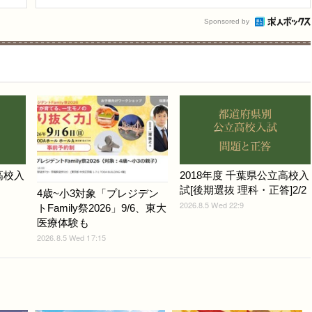
Sponsored by
高校入
2018年度 千葉県公立高校入
試[後期選抜 理科・正答]2/2
4歳~小3対象「プレジデン
2026.8.5 Wed 22:9
トFamily祭2026」9/6、東大
医療体験も
2026.8.5 Wed 17:15