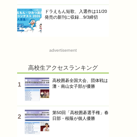
ドラえもん短歌、入選作は11/20
発売の新刊に収録…9/3締切
advertisement
高校生アクセスランキング
高校囲碁全国大会、団体戦は
灘・南山女子部が優勝
第50回「高校囲碁選手権」春
日部・桜蔭が個人優勝