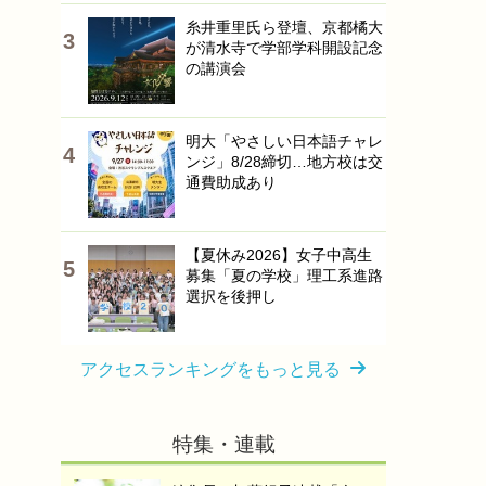
糸井重里氏ら登壇、京都橘大
が清水寺で学部学科開設記念
の講演会
明大「やさしい日本語チャレ
ンジ」8/28締切…地方校は交
通費助成あり
【夏休み2026】女子中高生
募集「夏の学校」理工系進路
選択を後押し
アクセスランキングをもっと見る
特集・連載