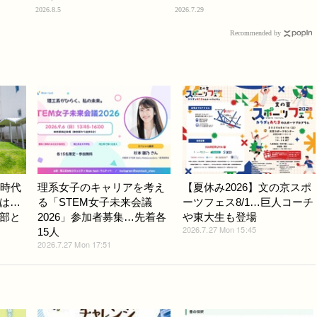
2026.8.5
2026.7.29
Recommended by
I時代
理系女子のキャリアを考え
【夏休み2026】文の京スポ
は…
る「STEM女子未来会議
ーツフェス8/1…巨人コーチ
部と
2026」参加者募集…先着各
や東大生も登場
2026.7.27 Mon 15:45
15人
2026.7.27 Mon 17:51