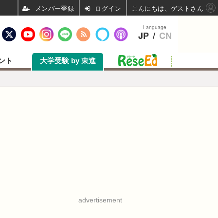
ログイン
こんにちは、ゲストさん
Language
JP
/
CN
ント
大学受験 by 東進
advertisement