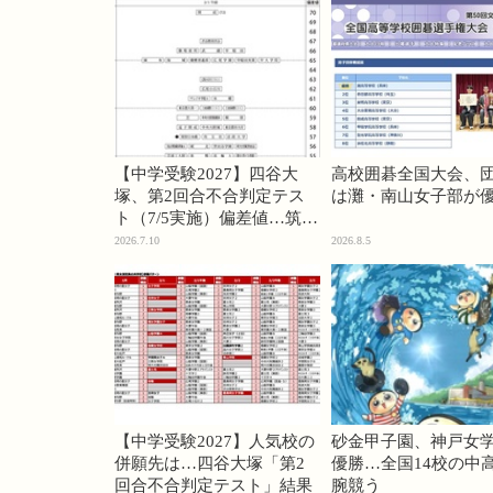
【中学受験2027】四谷大
高校囲碁全国大会、
塚、第2回合不合判定テス
は灘・南山女子部が
ト（7/5実施）偏差値…筑駒
74・桜蔭70＜PR＞
2026.7.10
2026.8.5
【中学受験2027】人気校の
砂金甲子園、神戸女
併願先は…四谷大塚「第2
優勝…全国14校の中
回合不合判定テスト」結果
腕競う