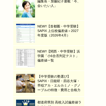
編集長・加藤紀子連載「今、
会いたい人」
NEW!!【首都圏・中学受験】
SAPIX 上位校偏差値＜2027
年度版（2026年4月）
NEW!!【関西・中学受験】浜
学園「小6合否判定テスト」
偏差値一覧
【中学受験の塾選び】
SAPIX・日能研・四谷大塚・
早稲アカ・エルカミノ・グノ
ーブルの特徴・費用と合格力
都道府県別 高校入試偏差値ラ