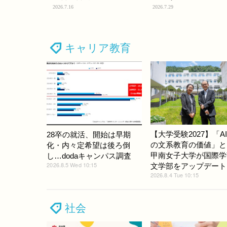
2026.7.16
2026.7.29
キャリア教育
【大学受験2027】「A
28卒の就活、開始は早期
の文系教育の価値」と
化・内々定希望は後ろ倒
甲南女子大学が国際学
し…dodaキャンパス調査
2026.8.5 Wed 10:15
文学部をアップデート
2026.8.4 Tue 10:15
社会