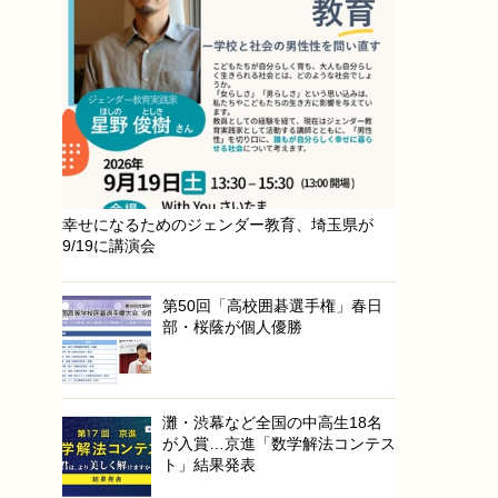
幸せになるためのジェンダー教育、埼玉県が
9/19に講演会
第50回「高校囲碁選手権」春日
部・桜蔭が個人優勝
灘・渋幕など全国の中高生18名
が入賞…京進「数学解法コンテス
ト」結果発表