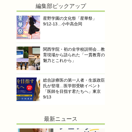
編集部ピックアップ
星野学園の文化祭「星華祭」
9/12-13…小中高合同
関西学院・初の全学校説明会…教
育現場から語られた「一貫教育の
魅力とこれから」
総合診療医の第一人者・生坂政臣
氏が登壇…医学部受験イベント
「医師を目指す君たちへ」東京
9/13
最新ニュース