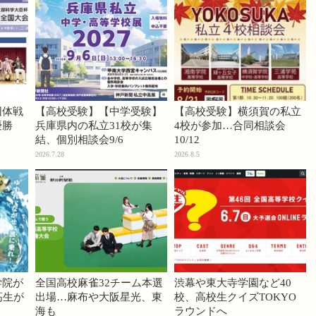
団体戦
【高校受験】【中学受験】
【高校受験】横須賀の私立
優勝
兵庫県内の私立31校が集
4校が参加…合同相談会
結、個別相談会9/6
10/12
2026.7.28
2026.8.5
学院が
全国高校麻雀32チーム本選
渋幕や東大寺学園など40
高生が
出場…麻布や大阪星光、東
校、高校生クイズTOKYO
海も
ラウンドへ