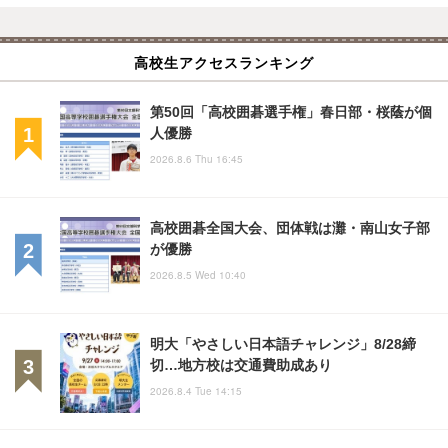
高校生アクセスランキング
第50回「高校囲碁選手権」春日部・桜蔭が個
人優勝
2026.8.6 Thu 16:45
高校囲碁全国大会、団体戦は灘・南山女子部
が優勝
2026.8.5 Wed 10:40
明大「やさしい日本語チャレンジ」8/28締
切…地方校は交通費助成あり
2026.8.4 Tue 14:15