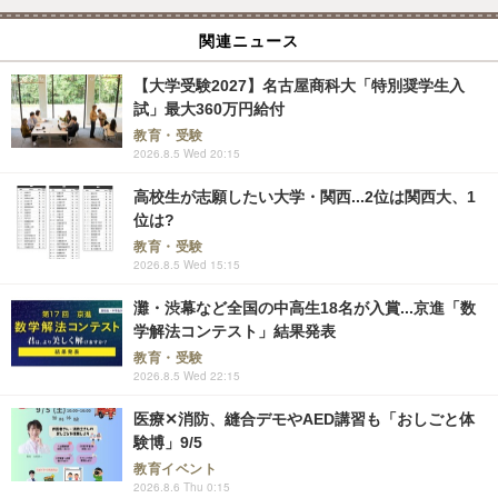
関連ニュース
【大学受験2027】名古屋商科大「特別奨学生入
試」最大360万円給付
教育・受験
2026.8.5 Wed 20:15
高校生が志願したい大学・関西...2位は関西大、1
位は?
教育・受験
2026.8.5 Wed 15:15
灘・渋幕など全国の中高生18名が入賞...京進「数
学解法コンテスト」結果発表
教育・受験
2026.8.5 Wed 22:15
医療✕消防、縫合デモやAED講習も「おしごと体
験博」9/5
教育イベント
2026.8.6 Thu 0:15