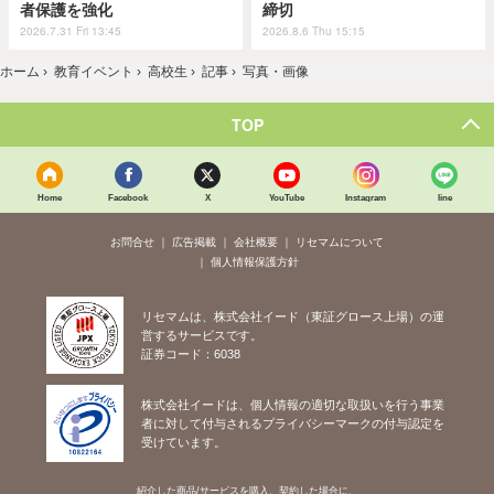
者保護を強化
締切
2026.7.31 Fri 13:45
2026.8.6 Thu 15:15
ホーム
›
教育イベント
›
高校生
›
記事
›
写真・画像
TOP
Home
Facebook
X
YouTube
Instagram
line
お問合せ
広告掲載
会社概要
リセマムについて
個人情報保護方針
リセマムは、株式会社イード（東証グロース上場）の運
営するサービスです。
証券コード：6038
株式会社イードは、個人情報の適切な取扱いを行う事業
者に対して付与されるプライバシーマークの付与認定を
受けています。
紹介した商品/サービスを購入、契約した場合に、