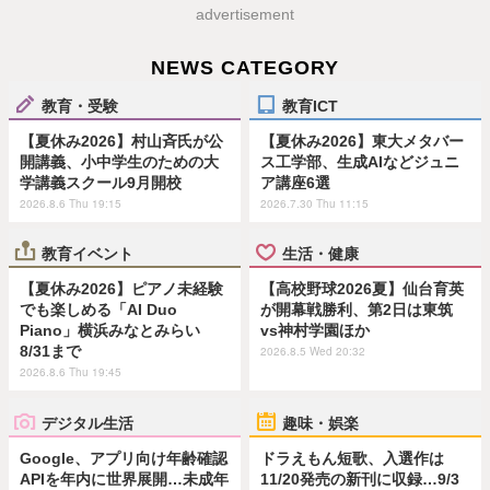
advertisement
NEWS CATEGORY
教育・受験
教育ICT
【夏休み2026】村山斉氏が公
【夏休み2026】東大メタバー
開講義、小中学生のための大
ス工学部、生成AIなどジュニ
学講義スクール9月開校
ア講座6選
2026.8.6 Thu 19:15
2026.7.30 Thu 11:15
教育イベント
生活・健康
【夏休み2026】ピアノ未経験
【高校野球2026夏】仙台育英
でも楽しめる「AI Duo
が開幕戦勝利、第2日は東筑
Piano」横浜みなとみらい
vs神村学園ほか
8/31まで
2026.8.5 Wed 20:32
2026.8.6 Thu 19:45
デジタル生活
趣味・娯楽
Google、アプリ向け年齢確認
ドラえもん短歌、入選作は
APIを年内に世界展開…未成年
11/20発売の新刊に収録…9/3