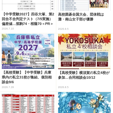
【中学受験2027】四谷大塚、第2
高校囲碁全国大会、団体戦は
回合不合判定テスト（7/5実施）
灘・南山女子部が優勝
偏差値…筑駒74・桜蔭70＜PR＞
2026.7.10
2026.8.5
【高校受験】【中学受験】兵庫
【高校受験】横須賀の私立4校が
県内の私立31校が集結、個別相
参加…合同相談会10/12
談会9/6
2026.7.28
2026.8.5