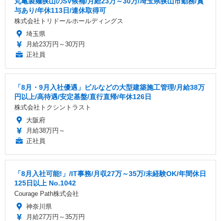
丸亀製麺狭山のSV候補/月給23万～30万/埼玉県狭山市勤務/賞
与あり/年休113日/連休取得可
株式会社トリドールホールディングス
埼玉県
月給23万円～30万円
正社員
「8月・9月入社優遇」ビルなどの大型建築施工管理/月給38万
円以上/高待遇/安定基盤/直行直帰/年休126日
株式会社トクシントラスト
大阪府
月給38万円～
正社員
「8月入社可能!」/IT事務/月収27万～35万/未経験OK/年間休日
125日以上 No.1042
Courage Path株式会社
神奈川県
月給27万円～35万円