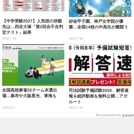
【中学受験2027】人気校の併願
砂金甲子園、神戸女学院が優
先は…四谷大塚「第2回合不合判
勝…全国14校の中高生が腕競う
定テスト」結果
2026.7.16
2026.7.29
全国高校麻雀32チーム本選出
司法試験予備試験2026、解答速
場…麻布や大阪星光、東海も
報＆総評動画を無料公開…アガ
ルート
2026.8.5
2026.7.21
Recommended by