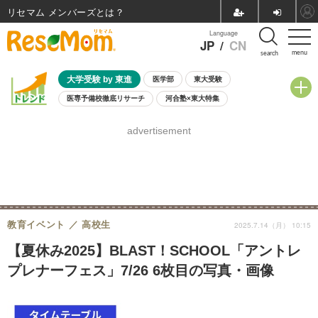
リセマム メンバーズ
Language
JP
/
CN
menu
search
大学受験 by 東進
医学部
東大受験
医専予備校徹底リサーチ
河合塾×東大特集
親子で考える大学選び
高校受験
中学受験
小学校受験
advertisement
共通テスト
夏休み
8月開催学校説明会・相談会
8月開催イベント・WS
全国公立高校 過去問
人気記事
自由研究教材（小学生向け）
自由研究教材（中学生向け）
ランキング
教育イベント
高校生
2025.7.14（月） 10:15
【夏休み2025】BLAST！SCHOOL「アントレ
プレナーフェス」7/26 6枚目の写真・画像