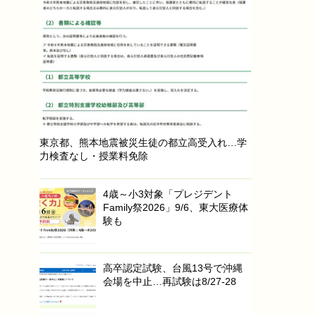
東京都、熊本地震被災生徒の都立高受入れ…学
力検査なし・授業料免除
4歳～小3対象「プレジデント
Family祭2026」9/6、東大医療体
験も
高卒認定試験、台風13号で沖縄
会場を中止…再試験は8/27-28