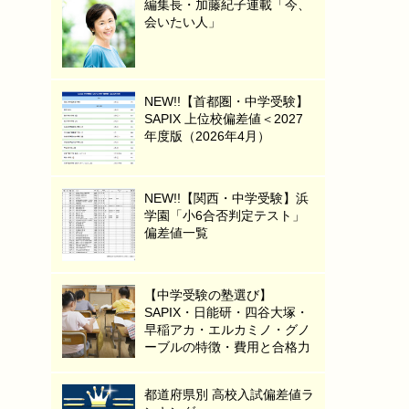
編集長・加藤紀子連載「今、
会いたい人」
NEW!!【首都圏・中学受験】
SAPIX 上位校偏差値＜2027
年度版（2026年4月）
NEW!!【関西・中学受験】浜
学園「小6合否判定テスト」
偏差値一覧
【中学受験の塾選び】
SAPIX・日能研・四谷大塚・
早稲アカ・エルカミノ・グノ
ーブルの特徴・費用と合格力
都道府県別 高校入試偏差値ラ