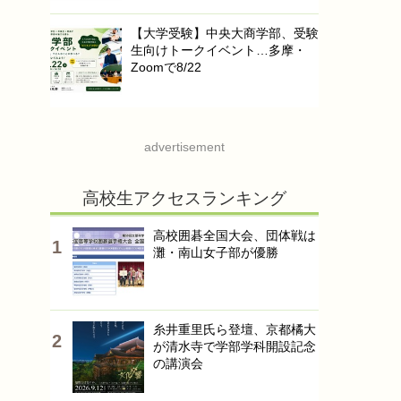
【大学受験】中央大商学部、受験
生向けトークイベント…多摩・
Zoomで8/22
advertisement
高校生アクセスランキング
高校囲碁全国大会、団体戦は
灘・南山女子部が優勝
糸井重里氏ら登壇、京都橘大
が清水寺で学部学科開設記念
の講演会