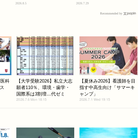
2026.8.5
2026.7.29
Recommended by
京医科
【大学受験2026】私立大志
【夏休み2026】看護師を目
ス
願者110％、環境・歯学・
指す中高生向け「サマーキ
国際系は3割増…代ゼミ
ャンプ」
2026.7.6 Mon 18:15
2026.7.1 Wed 19:15