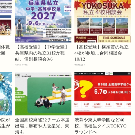
団体戦
【高校受験】【中学受験】
【高校受験】横須賀の私立
優勝
兵庫県内の私立31校が集
4校が参加…合同相談会
結、個別相談会9/6
10/12
2026.7.28
2026.8.5
学院が
全国高校麻雀32チーム本選
渋幕や東大寺学園など40
高生が
出場…麻布や大阪星光、東
校、高校生クイズTOKYO
海も
ラウンドへ