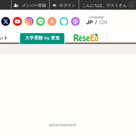
ログイン
こんにちは、ゲストさん
Language
JP
/
CN
ント
大学受験 by 東進
advertisement