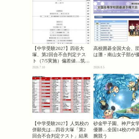
【中学受験2027】四谷大
高校囲碁全国大会、
塚、第2回合不合判定テス
は灘・南山女子部が
ト（7/5実施）偏差値…筑駒
74・桜蔭70＜PR＞
2026.7.10
2026.8.5
【中学受験2027】人気校の
砂金甲子園、神戸女
併願先は…四谷大塚「第2
優勝…全国14校の中
回合不合判定テスト」結果
腕競う