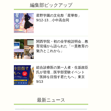
編集部ピックアップ
星野学園の文化祭「星華祭」
9/12-13…小中高合同
関西学院・初の全学校説明会…教
育現場から語られた「一貫教育の
魅力とこれから」
総合診療医の第一人者・生坂政臣
氏が登壇…医学部受験イベント
「医師を目指す君たちへ」東京
9/13
最新ニュース