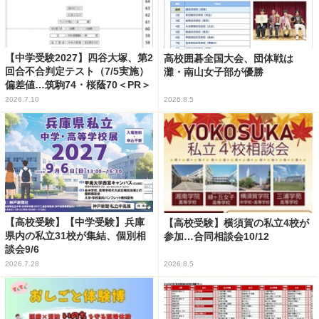
【中学受験2027】四谷大塚、第2
高校囲碁全国大会、団体戦は
回合不合判定テスト（7/5実施）
灘・南山女子部が優勝
偏差値…筑駒74・桜蔭70＜PR＞
2026.7.10
2026.8.5
【高校受験】【中学受験】兵庫
【高校受験】横須賀の私立4校が
県内の私立31校が集結、個別相
参加…合同相談会10/12
談会9/6
2026.7.28
2026.8.5