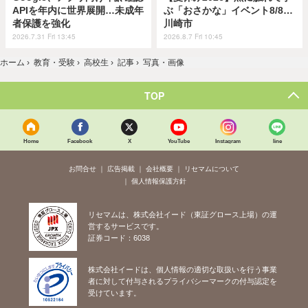
APIを年内に世界展開…未成年
ぶ「おさかな」イベント8/8…
者保護を強化
川崎市
2026.7.31 Fri 13:45
2026.8.7 Fri 10:45
ホーム
›
教育・受験
›
高校生
›
記事
›
写真・画像
TOP
Home
Facebook
X
YouTube
Instagram
line
お問合せ
広告掲載
会社概要
リセマムについて
個人情報保護方針
リセマムは、株式会社イード（東証グロース上場）の運
営するサービスです。
証券コード：6038
株式会社イードは、個人情報の適切な取扱いを行う事業
者に対して付与されるプライバシーマークの付与認定を
受けています。