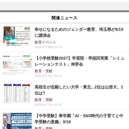
関連ニュース
幸せになるためのジェンダー教育、埼玉県が9/19
に講演会
教育イベント
2026.8.5 Wed 23:15
【小学校受験2027】学習院・早稲田実業「シミュ
レーションテスト」伸芽会
教育・受験
2026.8.6 Thu 18:15
高校生が志願したい大学・東北...2位は山形大、1
位は?
教育・受験
2026.8.6 Thu 16:15
【中学受験】希学園「AI・SNS時代の子育てと中
学受験の意義」9/18
教育・受験