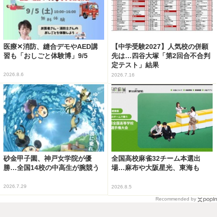
医療✕消防、縫合デモやAED講
【中学受験2027】人気校の併願
習も「おしごと体験博」9/5
先は…四谷大塚「第2回合不合判
定テスト」結果
2026.8.6
2026.7.16
砂金甲子園、神戸女学院が優
全国高校麻雀32チーム本選出
勝…全国14校の中高生が腕競う
場…麻布や大阪星光、東海も
2026.7.29
2026.8.5
Recommended by