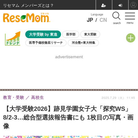
リセマム メンバーズ
Language
JP
/
CN
menu
search
大学受験 by 東進
医学部
東大受験
医専予備校徹底リサーチ
河合塾×東大特集
親子で考える大学選び
高校受験
中学受験
小学校受験
advertisement
共通テスト
夏休み
8月開催学校説明会・相談会
8月開催イベント・WS
全国公立高校 過去問
人気記事
自由研究教材（小学生向け）
自由研究教材（中学生向け）
ランキング
教育・受験
高校生
2025.7.29（火） 11:45
【大学受験2026】跡見学園女子大「探究WS」
8/2-3…総合型選抜報告書にも 1枚目の写真・画
像