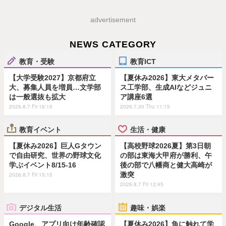
advertisement
NEWS CATEGORY
教育・受験
教育ICT
【大学受験2027】京都府立
【夏休み2026】東大メタバー
大、募集人員を増員…文学部
ス工学部、生成AIなどジュニ
は一般選抜も拡大
ア講座6選
2026.8.7 Fri 16:15
2026.7.30 Thu 11:15
教育イベント
生活・健康
【夏休み2026】巨人Gタウン
【高校野球2026夏】第3日朝
で自由研究、世界の野球文化
の部は東海大甲府が勝利、午
学ぶイベント8/15-16
後の部で八幡商と健大高崎が
激突
2026.8.7 Fri 15:15
2026.8.7 Fri 12:45
デジタル生活
趣味・娯楽
Google、アプリ向け年齢確認
【夏休み2026】魚に触れて学