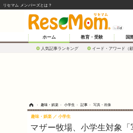
リセマム メンバーズ
ホーム
教育・受験
国
人気記事ランキング
イード・アワード（
ホーム
›
趣味・娯楽
›
小学生
›
記事
›
写真・画像
趣味・娯楽
小学生
マザー牧場、小学生対象「写