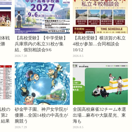
団体戦
【高校受験】【中学受験】
【高校受験】横須賀の私立
優勝
兵庫県内の私立31校が集
4校が参加…合同相談会
結、個別相談会9/6
10/12
2026.7.28
2026.8.5
気校の
砂金甲子園、神戸女学院が
全国高校麻雀32チーム本選
第2
優勝…全国14校の中高生が
出場…麻布や大阪星光、東
」結果
腕競う
海も
2026.7.29
2026.8.5