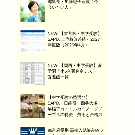
編集長・加藤紀子連載「今、
会いたい人」
NEW!!【首都圏・中学受験】
SAPIX 上位校偏差値＜2027
年度版（2026年4月）
NEW!!【関西・中学受験】浜
学園「小6合否判定テスト」
偏差値一覧
【中学受験の塾選び】
SAPIX・日能研・四谷大塚・
早稲アカ・エルカミノ・グノ
ーブルの特徴・費用と合格力
都道府県別 高校入試偏差値ラ