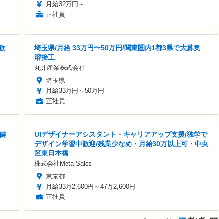
月給32万円～
正社員
歓
埼玉県/月給 33万円〜50万円/関東圏内1都3県で大募集
溶接工
丸井産業株式会社
埼玉県
月給33万円～50万円
正社員
健
UIデザイナーアシスタント・キャリアアップ支援/独学で
デザイン学習中歓迎/残業少なめ・月給30万以上可・中央
区東日本橋
株式会社Meta Sales
東京都
月給33万2,600円～47万2,600円
正社員