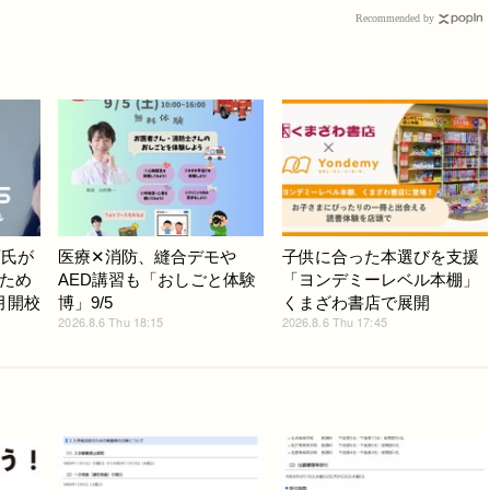
Recommended by
斉氏が
医療✕消防、縫合デモや
子供に合った本選びを支援
ため
AED講習も「おしごと体験
「ヨンデミーレベル本棚」
月開校
博」9/5
くまざわ書店で展開
2026.8.6 Thu 18:15
2026.8.6 Thu 17:45