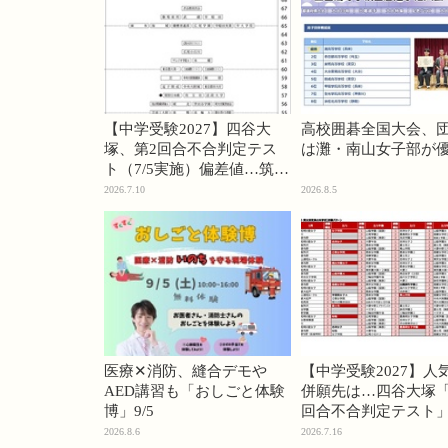
【中学受験2027】四谷大
高校囲碁全国大会、
塚、第2回合不合判定テス
は灘・南山女子部が
ト（7/5実施）偏差値…筑駒
74・桜蔭70＜PR＞
2026.7.10
2026.8.5
医療✕消防、縫合デモや
【中学受験2027】人
AED講習も「おしごと体験
併願先は…四谷大塚「
博」9/5
回合不合判定テスト
2026.8.6
2026.7.16