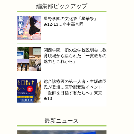
編集部ピックアップ
星野学園の文化祭「星華祭」
9/12-13…小中高合同
関西学院・初の全学校説明会…教
育現場から語られた「一貫教育の
魅力とこれから」
総合診療医の第一人者・生坂政臣
氏が登壇…医学部受験イベント
「医師を目指す君たちへ」東京
9/13
最新ニュース