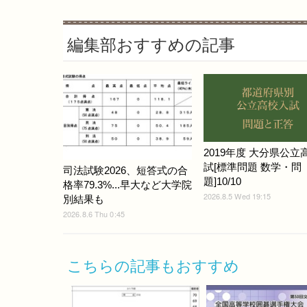
編集部おすすめの記事
2019年度 大分県公立
試[標準問題 数学・問
司法試験2026、短答式の合
題]10/10
格率79.3%...早大など大学院
2026.8.5 Wed 19:15
別結果も
2026.8.6 Thu 0:45
こちらの記事もおすすめ