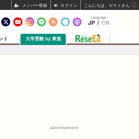
ログイン
こんにちは、ゲストさん
Language
JP
/
CN
ント
大学受験 by 東進
advertisement