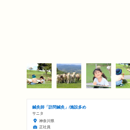
鍼灸師「訪問鍼灸」/施設多め
サニタ
神奈川県
正社員