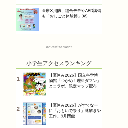
医療✕消防、縫合デモやAED講習
も「おしごと体験博」9/5
advertisement
小学生アクセスランキング
【夏休み2026】国立科学博
物館「つかめ！理科ダマン」
とコラボ、限定マップ配布
【夏休み2026】がすてなー
に「おもいで祭り」謎解きや
工作…9月閉館