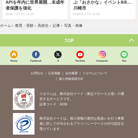
APIを年内に世界展開…未成年
ぶ「おさかな」イベント8/8…
者保護を強化
川崎市
2026.7.31 Fri 13:45
2026.8.7 Fri 10:45
ホーム
›
教育・受験
›
高校生
›
記事
›
写真・画像
TOP
Home
Facebook
X
YouTube
Instagram
line
お問合せ
広告掲載
会社概要
リセマムについて
個人情報保護方針
リセマムは、株式会社イード（東証グロース上場）の運
営するサービスです。
証券コード：6038
株式会社イードは、個人情報の適切な取扱いを行う事業
者に対して付与されるプライバシーマークの付与認定を
受けています。