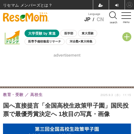
リセマム メンバーズ
Language
JP
/
CN
menu
search
大学受験 by 東進
医学部
東大受験
医専予備校徹底リサーチ
河合塾×東大特集
親子で考える大学選び
高校受験
中学受験
小学校受験
advertisement
共通テスト
夏休み
8月開催学校説明会・相談会
8月開催イベント・WS
全国公立高校 過去問
人気記事
自由研究教材（小学生向け）
自由研究教材（中学生向け）
ランキング
教育・受験
高校生
2025.9.3（水） 11:15
国へ直接提言「全国高校生政策甲子園」国民投
票で最優秀賞決定へ 1枚目の写真・画像