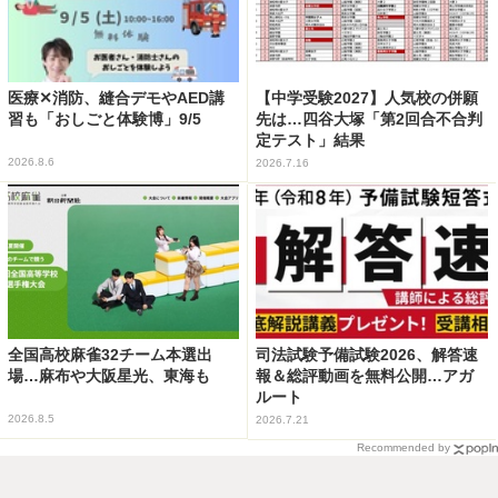
医療✕消防、縫合デモやAED講
【中学受験2027】人気校の併願
習も「おしごと体験博」9/5
先は…四谷大塚「第2回合不合判
定テスト」結果
2026.8.6
2026.7.16
全国高校麻雀32チーム本選出
司法試験予備試験2026、解答速
場…麻布や大阪星光、東海も
報＆総評動画を無料公開…アガ
ルート
2026.8.5
2026.7.21
Recommended by