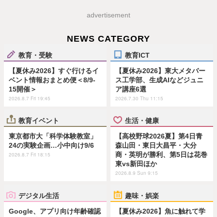
advertisement
NEWS CATEGORY
教育・受験
教育ICT
【夏休み2026】すぐ行けるイ
【夏休み2026】東大メタバー
ベント情報おまとめ便＜8/9-
ス工学部、生成AIなどジュニ
15開催＞
ア講座6選
2026.8.7 Fri 19:45
2026.7.30 Thu 11:15
教育イベント
生活・健康
東京都市大「科学体験教室」
【高校野球2026夏】第4日青
24の実験企画…小中向け9/6
森山田・東日大昌平・大分
商・英明が勝利、第5日は花巻
2026.8.7 Fri 18:15
東vs新田ほか
2026.8.9 Sun 9:15
デジタル生活
趣味・娯楽
Google、アプリ向け年齢確認
【夏休み2026】魚に触れて学