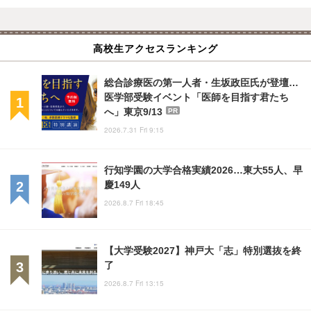
高校生アクセスランキング
総合診療医の第一人者・生坂政臣氏が登壇…
医学部受験イベント「医師を目指す君たち
へ」東京9/13
PR
2026.7.31 Fri 9:15
行知学園の大学合格実績2026…東大55人、早
慶149人
2026.8.7 Fri 18:45
【大学受験2027】神戸大「志」特別選抜を終
了
2026.8.7 Fri 13:15