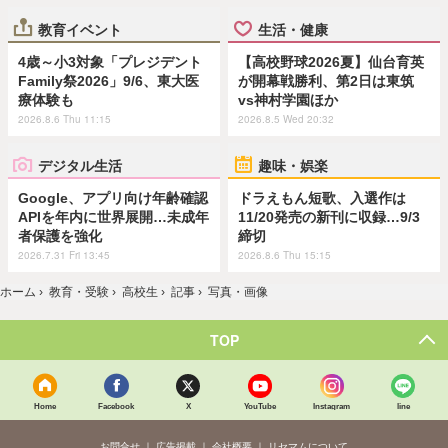
教育イベント
生活・健康
4歳～小3対象「プレジデント
【高校野球2026夏】仙台育英
Family祭2026」9/6、東大医
が開幕戦勝利、第2日は東筑
療体験も
vs神村学園ほか
2026.8.6 Thu 11:15
2026.8.5 Wed 20:32
デジタル生活
趣味・娯楽
Google、アプリ向け年齢確認
ドラえもん短歌、入選作は
APIを年内に世界展開…未成年
11/20発売の新刊に収録…9/3
者保護を強化
締切
2026.7.31 Fri 13:45
2026.8.6 Thu 15:15
ホーム
›
教育・受験
›
高校生
›
記事
›
写真・画像
TOP
Home
Facebook
X
YouTube
Instagram
line
お問合せ
広告掲載
会社概要
リセマムについて