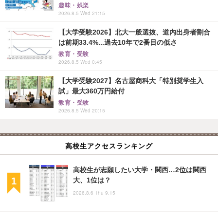
趣味・娯楽
2026.8.5 Wed 21:15
【大学受験2026】北大一般選抜、道内出身者割合
は前期33.4%...過去10年で2番目の低さ
教育・受験
2026.8.5 Wed 0:45
【大学受験2027】名古屋商科大「特別奨学生入
試」最大360万円給付
教育・受験
2026.8.5 Wed 20:15
高校生アクセスランキング
高校生が志願したい大学・関西…2位は関西
大、1位は？
2026.8.6 Thu 9:15