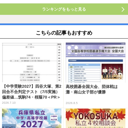
ランキングをもっと見る
こちらの記事もおすすめ
【中学受験2027】四谷大塚、第2
高校囲碁全国大会、団体戦は
回合不合判定テスト（7/5実施）
灘・南山女子部が優勝
偏差値…筑駒74・桜蔭70＜PR＞
2026.7.10
2026.8.5