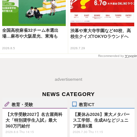
全国高校麻雀32チーム本選出
渋幕や東大寺学園など40校、高
場…麻布や大阪星光、東海も
校生クイズTOKYOラウンドへ
2026.8.5
2026.7.29
Recommended by
advertisement
NEWS CATEGORY
教育・受験
教育ICT
【大学受験2027】名古屋商科
【夏休み2026】東大メタバー
大「特別奨学生入試」最大
ス工学部、生成AIなどジュニ
360万円給付
ア講座6選
2026.8.6 Thu 14:15
2026.7.30 Thu 11:15