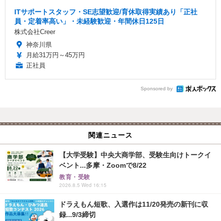
ITサポートスタッフ・SE志望歓迎/育休取得実績あり「正社
員・定着率高い」・未経験歓迎・年間休日125日
株式会社Creer
神奈川県
月給31万円～45万円
正社員
Sponsored by
関連ニュース
【大学受験】中央大商学部、受験生向けトークイ
ベント...多摩・Zoomで8/22
教育・受験
2026.8.5 Wed 16:15
ドラえもん短歌、入選作は11/20発売の新刊に収
録...9/3締切