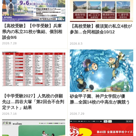
【高校受験】【中学受験】兵庫
【高校受験】横須賀の私立4校が
県内の私立31校が集結、個別相
参加…合同相談会10/12
談会9/6
2026.7.28
2026.8.5
【中学受験2027】人気校の併願
砂金甲子園、神戸女学院が優
先は…四谷大塚「第2回合不合判
勝…全国14校の中高生が腕競う
定テスト」結果
2026.7.16
2026.7.29