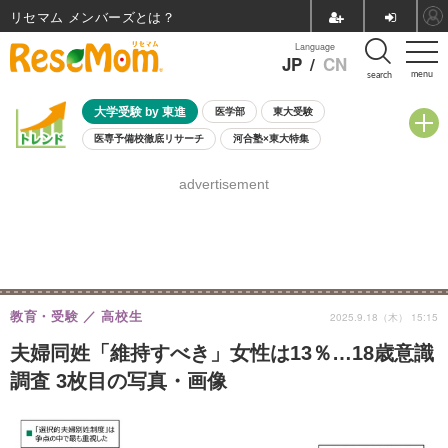
リセマム メンバーズ
Language
JP
/
CN
menu
search
大学受験 by 東進
医学部
東大受験
医専予備校徹底リサーチ
河合塾×東大特集
親子で考える大学選び
高校受験
中学受験
小学校受験
advertisement
共通テスト
夏休み
8月開催学校説明会・相談会
8月開催イベント・WS
全国公立高校 過去問
人気記事
自由研究教材（小学生向け）
自由研究教材（中学生向け）
ランキング
教育・受験
高校生
2025.9.18（木） 15:15
夫婦同姓「維持すべき」女性は13％…18歳意識
調査 3枚目の写真・画像