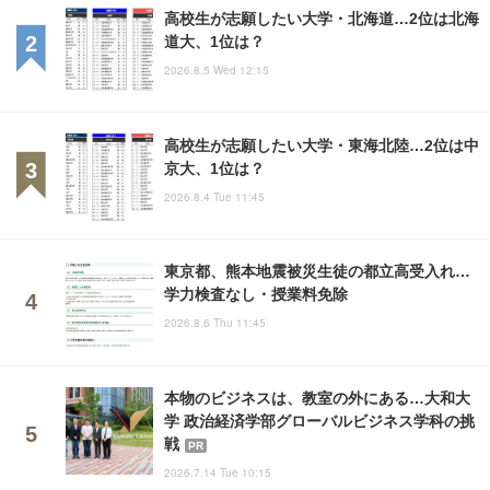
高校生が志願したい大学・北海道…2位は北海
道大、1位は？
2026.8.5 Wed 12:15
高校生が志願したい大学・東海北陸…2位は中
京大、1位は？
2026.8.4 Tue 11:45
東京都、熊本地震被災生徒の都立高受入れ…
学力検査なし・授業料免除
2026.8.6 Thu 11:45
本物のビジネスは、教室の外にある…大和大
学 政治経済学部グローバルビジネス学科の挑
戦
PR
2026.7.14 Tue 10:15