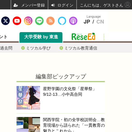
ログイン
こんにちは、ゲストさん
Language
JP
/
CN
ント
大学受験 by 東進
過去問
ミツカル学び
ミツカル教育通信
編集部ピックアップ
星野学園の文化祭「星華祭」
9/12-13…小中高合同
関西学院・初の全学校説明会…教
育現場から語られた「一貫教育の
魅力とこれから」