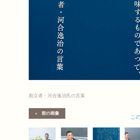
創立者・河合逸治氏の言葉
前の画像
こ