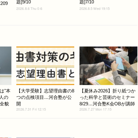
題]9/10
題]7/10
209
2026.8.6 Thu 0:6
2026.8.5 Wed 19:15
は"本
【大学受験】志望理由書の8
【夏休み2026】折り紙つか
人の
つの点検項目…河合塾が公
った科学と芸術のセミナー
全貌
開
8/29…河合塾K会OBが講師
2026.7.31 Fri 12:15
2026.7.27 Mon 17:15