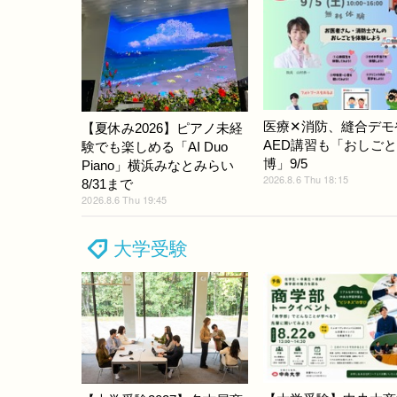
医療✕消防、縫合デモ
【夏休み2026】ピアノ未経
AED講習も「おしご
験でも楽しめる「AI Duo
博」9/5
Piano」横浜みなとみらい
2026.8.6 Thu 18:15
8/31まで
2026.8.6 Thu 19:45
大学受験