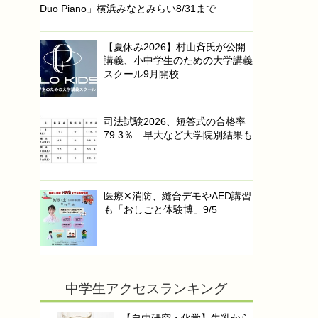
Duo Piano」横浜みなとみらい8/31まで
【夏休み2026】村山斉氏が公開
講義、小中学生のための大学講義
スクール9月開校
司法試験2026、短答式の合格率
79.3％…早大など大学院別結果も
医療✕消防、縫合デモやAED講習
も「おしごと体験博」9/5
中学生アクセスランキング