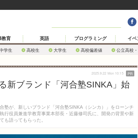
際教育
英語
プログラミング
イベ
中学生
高校生
大学生
高校偏差値
公立高校・
2025.9.22 Mon 10:15
PR
新ブランド「河合塾SINKA」始
塾が、新しいブランド「河合塾SINKA（シンカ）」をローンチ
執行役員兼進学教育事業本部長・近藤修司氏に、開発の背景や新
ても語ってもらった。