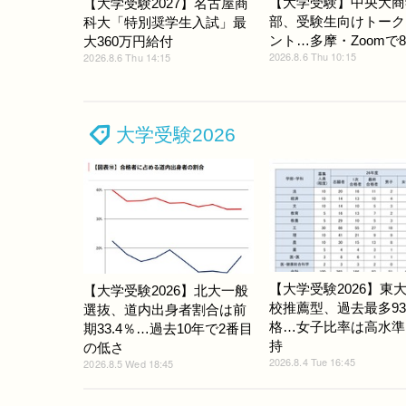
【大学受験】中央大商
【大学受験2027】名古屋商
部、受験生向けトーク
科大「特別奨学生入試」最
ント…多摩・Zoomで8/
大360万円給付
2026.8.6 Thu 10:15
2026.8.6 Thu 14:15
大学受験2026
【大学受験2026】東
【大学受験2026】北大一般
校推薦型、過去最多9
選抜、道内出身者割合は前
格…女子比率は高水準
期33.4％…過去10年で2番目
持
の低さ
2026.8.4 Tue 16:45
2026.8.5 Wed 18:45