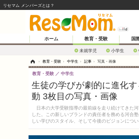
リセマム メンバーズ
ホーム
教育・受験
国
未就学児
小学生
ホーム
›
教育・受験
›
中学生
›
記事
›
写真・画像
教育・受験
中学生
生徒の学びが劇的に進化する
動 3枚目の写真・画像
日本の大学受験指導の最前線を走り続けてきた河合
した。この新しいブランドの責任者を務める河合塾
しい学びのスタイル、そして今後のビジョンについ