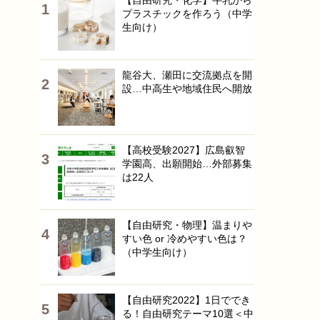
【自由研究・化学】牛乳から
プラスチックを作ろう（中学
生向け）
龍谷大、瀬田に交流拠点を開
設…中高生や地域住民へ開放
【高校受験2027】広島叡智
学園高、出願開始…外部募集
は22人
【自由研究・物理】温まりや
すい色 or 冷めやすい色は？
（中学生向け）
【自由研究2022】1日ででき
る！自由研究テーマ10選＜中