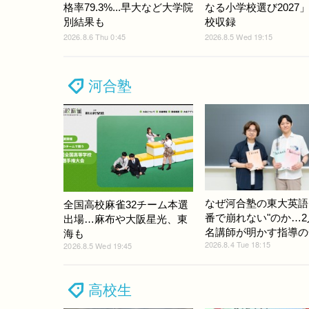
格率79.3%...早大など大学院
なる小学校選び2027」
別結果も
校収録
2026.8.6 Thu 0:45
2026.8.5 Wed 19:15
河合塾
なぜ河合塾の東大英語
全国高校麻雀32チーム本選
番で崩れない"のか…2
出場…麻布や大阪星光、東
名講師が明かす指導の
海も
2026.8.4 Tue 18:15
2026.8.5 Wed 19:45
高校生