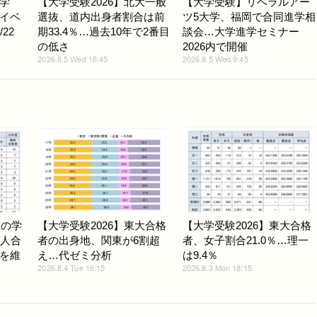
学
【大学受験2026】北大一般
【大学受験】リベラルアー
イベ
選抜、道内出身者割合は前
ツ5大学、福岡で合同進学相
22
期33.4％…過去10年で2番目
談会…大学進学セミナー
の低さ
2026内で開催
2026.8.5 Wed 18:45
2026.8.5 Wed 9:45
大の学
【大学受験2026】東大合格
【大学受験2026】東大合格
3人合
者の出身地、関東が6割超
者、女子割合21.0％…理一
を維
え…代ゼミ分析
は9.4％
2026.8.4 Tue 16:15
2026.8.3 Mon 18:15