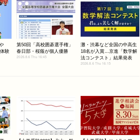
や
第50回「高校囲碁選手権」
灘・渋幕など全国の中高生
と体験
春日部・桜蔭が個人優勝
18名が入賞…京進「数学解
2026.8.6 Thu 16:45
法コンテスト」結果発表
2026.8.6 Thu 16:15