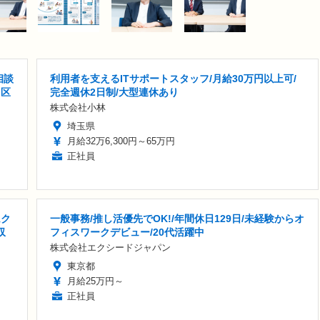
相談
利用者を支えるITサポートスタッフ/月給30万円以上可/
川区
完全週休2日制/大型連休あり
株式会社小林
埼玉県
月給32万6,300円～65万円
正社員
ムク
一般事務/推し活優先でOK!/年間休日129日/未経験からオ
収
フィスワークデビュー/20代活躍中
株式会社エクシードジャパン
東京都
月給25万円～
正社員