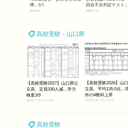
博」9/5
回合不合判定テスト
2026.8.6
2026.7.16
高校受験・山口県
【高校受験2026】山
【高校受験2027】山口県公
立高、平均135.0点…
立高、定員330人減…学力
外の4教科上昇
検査3/9
2026.4.30 Thu 15:26
2026.7.10 Fri 13:45
高校受験