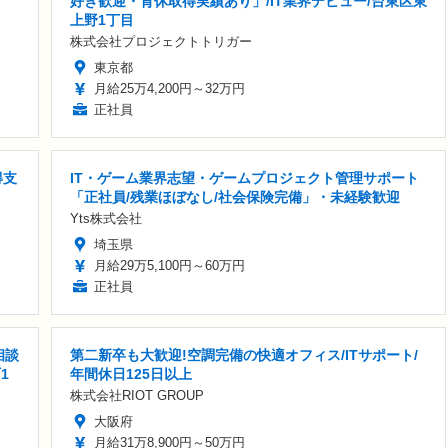
好き歓迎・育休取得実績あり」/IT業界デビュー/台東区東
上野1丁目
株式会社プロジェクトトリガー
東京都
月給25万4,200円～32万円
正社員
得支
IT・ゲーム業界志望・ゲームプロジェクト管理サポート
「正社員/残業ほぼなし/社会保険完備」・未経験歓迎
Yts株式会社
埼玉県
月給29万5,100円～60万円
正社員
相談
第二新卒も大歓迎!空調完備の快適オフィス/ITサポート/
1
年間休日125日以上
株式会社RIOT GROUP
大阪府
月給31万8,900円～50万円