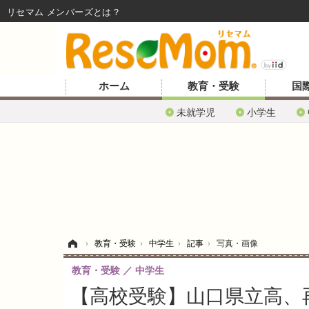
リセマム メンバーズ
ホーム
教育・受験
国
未就学児
小学生
ホーム
›
教育・受験
›
中学生
›
記事
›
写真・画像
教育・受験
中学生
【高校受験】山口県立高、