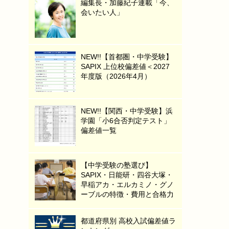
編集長・加藤紀子連載「今、
会いたい人」
NEW!!【首都圏・中学受験】
SAPIX 上位校偏差値＜2027
年度版（2026年4月）
NEW!!【関西・中学受験】浜
学園「小6合否判定テスト」
偏差値一覧
【中学受験の塾選び】
SAPIX・日能研・四谷大塚・
早稲アカ・エルカミノ・グノ
ーブルの特徴・費用と合格力
都道府県別 高校入試偏差値ラ