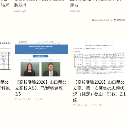
」結果
腕競う
海も
2026.7.29
2026.8.5
Recommended by
口県公
【高校受験2026】山口県公
【高校受験2026】山口県公
理科以
立高校入試、TV解答速報
立高、第一次募集の志願状
3/5
況（確定）徳山（理数）2.1
2026.3.2 Mon 14:15
倍
2026.2.24 Tue 19:15