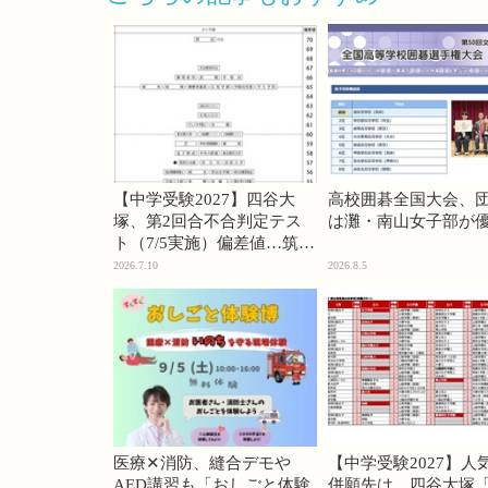
【中学受験2027】四谷大
高校囲碁全国大会、
塚、第2回合不合判定テス
は灘・南山女子部が
ト（7/5実施）偏差値…筑駒
74・桜蔭70＜PR＞
2026.7.10
2026.8.5
医療✕消防、縫合デモや
【中学受験2027】人
AED講習も「おしごと体験
併願先は…四谷大塚「