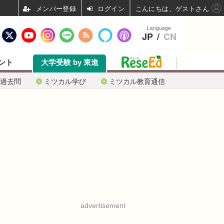
ログイン
こんにちは、ゲストさん
Language
JP
/
CN
ント
大学受験 by 東進
過去問
ミツカル学び
ミツカル教育通信
advertisement