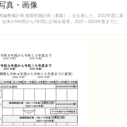
の写真・画像
再編整備計画 後期実施計画（素案）」を公表した。2022年度に策
来の5年間から7年間に計画を延長。2027～2033年度までに、
。