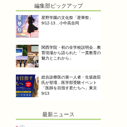
編集部ピックアップ
星野学園の文化祭「星華祭」
9/12-13…小中高合同
関西学院・初の全学校説明会…教
育現場から語られた「一貫教育の
魅力とこれから」
総合診療医の第一人者・生坂政臣
氏が登壇…医学部受験イベント
「医師を目指す君たちへ」東京
9/13
最新ニュース