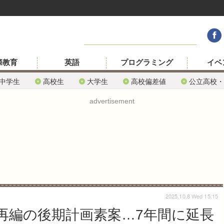
際教育
英語
プログラミング
イベ
中学生
高校生
大学生
高校偏差値
公立高校・
advertisement
2025.10.8 Wed 15:15
再編の後期計画素案…7年間に延長