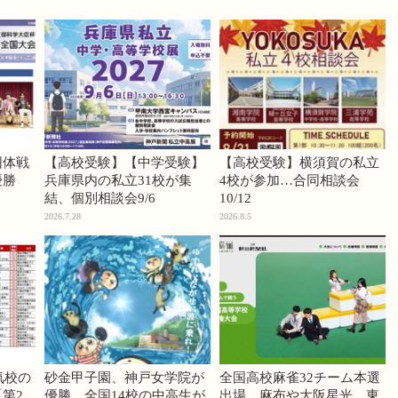
団体戦
【高校受験】【中学受験】
【高校受験】横須賀の私立
優勝
兵庫県内の私立31校が集
4校が参加…合同相談会
結、個別相談会9/6
10/12
2026.7.28
2026.8.5
気校の
砂金甲子園、神戸女学院が
全国高校麻雀32チーム本選
第2
優勝…全国14校の中高生が
出場…麻布や大阪星光、東