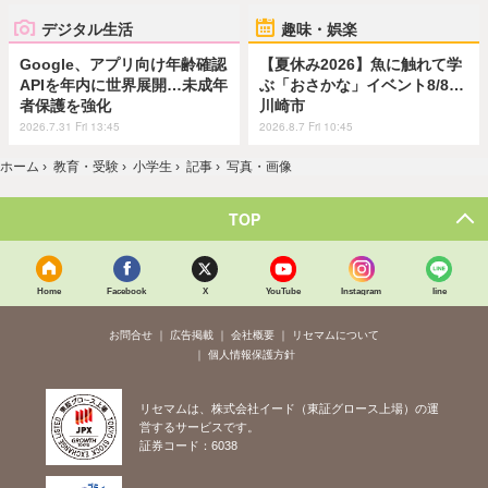
デジタル生活
趣味・娯楽
Google、アプリ向け年齢確認
【夏休み2026】魚に触れて学
APIを年内に世界展開…未成年
ぶ「おさかな」イベント8/8…
者保護を強化
川崎市
2026.7.31 Fri 13:45
2026.8.7 Fri 10:45
ホーム
›
教育・受験
›
小学生
›
記事
›
写真・画像
TOP
Home
Facebook
X
YouTube
Instagram
line
お問合せ
広告掲載
会社概要
リセマムについて
個人情報保護方針
リセマムは、株式会社イード（東証グロース上場）の運
営するサービスです。
証券コード：6038