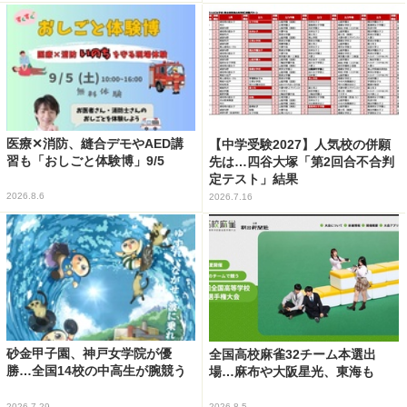
医療✕消防、縫合デモやAED講
【中学受験2027】人気校の併願
習も「おしごと体験博」9/5
先は…四谷大塚「第2回合不合判
定テスト」結果
2026.8.6
2026.7.16
砂金甲子園、神戸女学院が優
全国高校麻雀32チーム本選出
勝…全国14校の中高生が腕競う
場…麻布や大阪星光、東海も
2026.7.29
2026.8.5