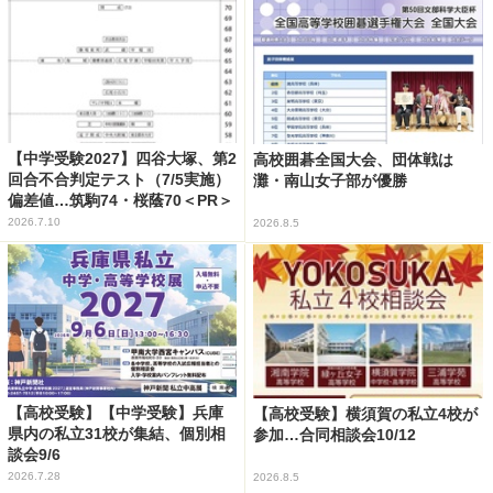
【中学受験2027】四谷大塚、第2
高校囲碁全国大会、団体戦は
回合不合判定テスト（7/5実施）
灘・南山女子部が優勝
偏差値…筑駒74・桜蔭70＜PR＞
2026.7.10
2026.8.5
【高校受験】【中学受験】兵庫
【高校受験】横須賀の私立4校が
県内の私立31校が集結、個別相
参加…合同相談会10/12
談会9/6
2026.7.28
2026.8.5