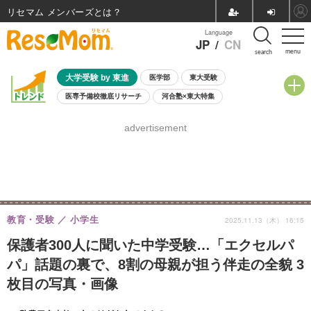
リセマム メンバーズ
Language
JP
/
CN
menu
search
大学受験 by 東進
医学部
東大受験
医専予備校徹底リサーチ
河合塾×東大特集
親子で考える大学選び
高校受験
中学受験
小学校受験
advertisement
共通テスト
夏休み
8月開催学校説明会・相談会
8月開催イベント・WS
全国公立高校 過去問
人気記事
自由研究教材（小学生向け）
自由研究教材（中学生向け）
ランキング
教育・受験
小学生
2025.11.13（木） 16:15
保護者300人に聞いた中学受験…「エクセルパ
パ」話題の裏で、8割の母親が担う伴走の全貌 3
枚目の写真・画像