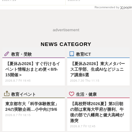
Recommended by
advertisement
NEWS CATEGORY
教育・受験
教育ICT
【夏休み2026】すぐ行けるイ
【夏休み2026】東大メタバー
ベント情報おまとめ便＜8/9-
ス工学部、生成AIなどジュニ
15開催＞
ア講座6選
2026.8.7 Fri 19:45
2026.7.30 Thu 11:15
教育イベント
生活・健康
東京都市大「科学体験教室」
【高校野球2026夏】第3日朝
24の実験企画…小中向け9/6
の部は東海大甲府が勝利、午
後の部で八幡商と健大高崎が
2026.8.7 Fri 18:15
激突
2026.8.7 Fri 12:45