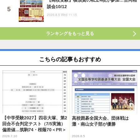
【高校受験】横須賀の私立4校が参加…合同相
談会10/12
2026.8.5 Wed 11:15
ランキングをもっと見る
こちらの記事もおすすめ
【中学受験2027】四谷大塚、第2
高校囲碁全国大会、団体戦は
回合不合判定テスト（7/5実施）
灘・南山女子部が優勝
偏差値…筑駒74・桜蔭70＜PR＞
2026.7.10
2026.8.5