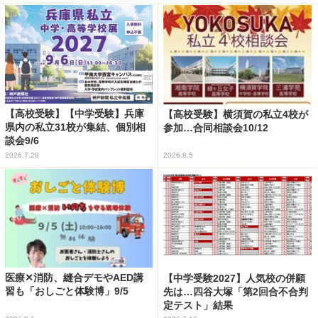
【高校受験】【中学受験】兵庫
【高校受験】横須賀の私立4校が
県内の私立31校が集結、個別相
参加…合同相談会10/12
談会9/6
2026.7.28
2026.8.5
医療✕消防、縫合デモやAED講
【中学受験2027】人気校の併願
習も「おしごと体験博」9/5
先は…四谷大塚「第2回合不合判
定テスト」結果