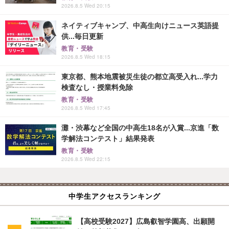
2026.8.5 Wed 20:15
ネイティブキャンプ、中高生向けニュース英語提
供...毎日更新
教育・受験
2026.8.5 Wed 18:15
東京都、熊本地震被災生徒の都立高受入れ...学力
検査なし・授業料免除
教育・受験
2026.8.5 Wed 17:45
灘・渋幕など全国の中高生18名が入賞...京進「数
学解法コンテスト」結果発表
教育・受験
2026.8.5 Wed 22:15
中学生アクセスランキング
【高校受験2027】広島叡智学園高、出願開