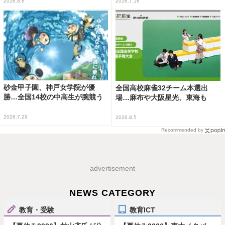
2026.8.6
2026.7.16
砂金甲子園、神戸女学院が優
全国高校麻雀32チーム本選出
勝…全国14校の中高生が腕競う
場…麻布や大阪星光、東海も
2026.7.29
2026.8.5
Recommended by
advertisement
NEWS CATEGORY
教育・受験
教育ICT