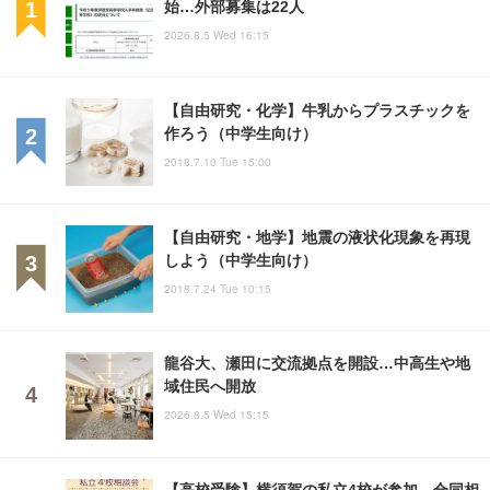
始…外部募集は22人
2026.8.5 Wed 16:15
【自由研究・化学】牛乳からプラスチックを
作ろう（中学生向け）
2018.7.10 Tue 15:00
【自由研究・地学】地震の液状化現象を再現
しよう（中学生向け）
2018.7.24 Tue 10:15
龍谷大、瀬田に交流拠点を開設…中高生や地
域住民へ開放
2026.8.5 Wed 15:15