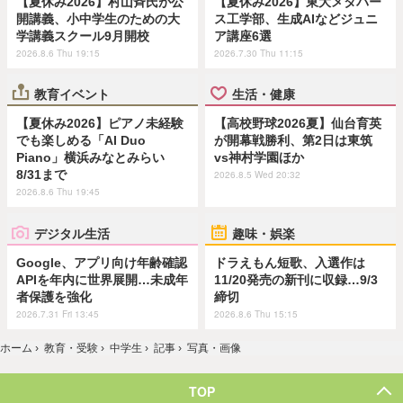
【夏休み2026】村山斉氏が公
【夏休み2026】東大メタバー
開講義、小中学生のための大
ス工学部、生成AIなどジュニ
学講義スクール9月開校
ア講座6選
2026.8.6 Thu 19:15
2026.7.30 Thu 11:15
教育イベント
生活・健康
【夏休み2026】ピアノ未経験
【高校野球2026夏】仙台育英
でも楽しめる「AI Duo
が開幕戦勝利、第2日は東筑
Piano」横浜みなとみらい
vs神村学園ほか
8/31まで
2026.8.5 Wed 20:32
2026.8.6 Thu 19:45
デジタル生活
趣味・娯楽
Google、アプリ向け年齢確認
ドラえもん短歌、入選作は
APIを年内に世界展開…未成年
11/20発売の新刊に収録…9/3
者保護を強化
締切
2026.7.31 Fri 13:45
2026.8.6 Thu 15:15
ホーム
›
教育・受験
›
中学生
›
記事
›
写真・画像
TOP