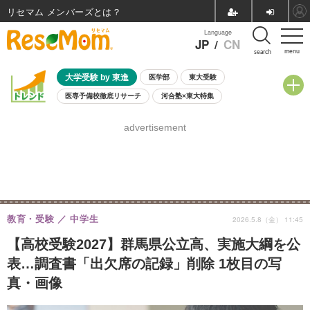
リセマム メンバーズ
Language
JP
/
CN
menu
search
大学受験 by 東進
医学部
東大受験
医専予備校徹底リサーチ
河合塾×東大特集
親子で考える大学選び
高校受験
中学受験
小学校受験
advertisement
共通テスト
夏休み
8月開催学校説明会・相談会
8月開催イベント・WS
全国公立高校 過去問
人気記事
自由研究教材（小学生向け）
自由研究教材（中学生向け）
ランキング
教育・受験
中学生
2026.5.8（金） 11:45
【高校受験2027】群馬県公立高、実施大綱を公
表…調査書「出欠席の記録」削除 1枚目の写
真・画像