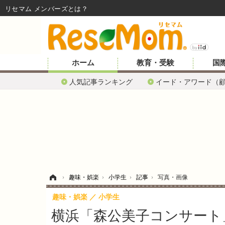
リセマム メンバーズ
ホーム
教育・受験
国
人気記事ランキング
イード・アワード（
ホーム
›
趣味・娯楽
›
小学生
›
記事
›
写真・画像
趣味・娯楽
小学生
横浜「森公美子コンサート」