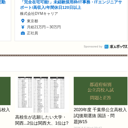
宅勤
「完全在宅可能!」未経験採用枠/IT事務・ITエンジニアサ
ポート/高収入/年間休日120日以上
株式会社DYMキャリア
東京都
月給21万円～30万円
正社員
Sponsored by
高校入
2020年度 千葉県公立高校入
試[後期選抜 国語・問
高校生が志願したい大学・
題]8/15
関西...2位は関西大、1位は?
2026.8.5 Wed 23:47