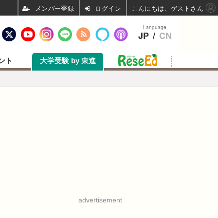
ログイン
こんにちは、ゲストさん
Language
JP
/
CN
ント
大学受験 by 東進
advertisement