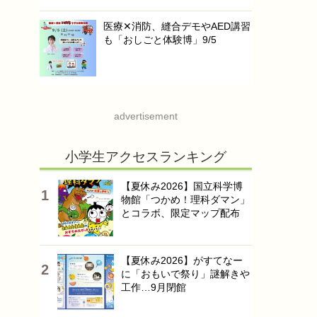
医療✕消防、縫合デモやAED講習
も「おしごと体験博」9/5
advertisement
小学生アクセスランキング
【夏休み2026】国立科学博
物館「つかめ！理科ダマン」
とコラボ、限定マップ配布
【夏休み2026】がすてなー
に「おもいで祭り」謎解きや
工作…9月閉館