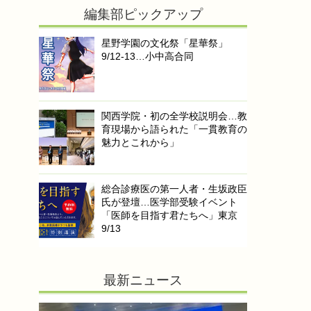
編集部ピックアップ
星野学園の文化祭「星華祭」
9/12-13…小中高合同
関西学院・初の全学校説明会…教
育現場から語られた「一貫教育の
魅力とこれから」
総合診療医の第一人者・生坂政臣
氏が登壇…医学部受験イベント
「医師を目指す君たちへ」東京
9/13
最新ニュース