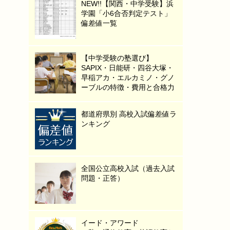
NEW!!【関西・中学受験】浜
学園「小6合否判定テスト」
偏差値一覧
【中学受験の塾選び】
SAPIX・日能研・四谷大塚・
早稲アカ・エルカミノ・グノ
ーブルの特徴・費用と合格力
都道府県別 高校入試偏差値ラ
ンキング
全国公立高校入試（過去入試
問題・正答）
イード・アワード