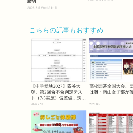
締切
2026.8.5 Wed 21:15
こちらの記事もおすすめ
【中学受験2027】四谷大
高校囲碁全国大会、
塚、第2回合不合判定テス
は灘・南山女子部が
ト（7/5実施）偏差値…筑駒
74・桜蔭70＜PR＞
2026.7.10
2026.8.5