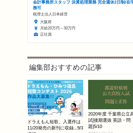
会計事務所スタッフ 決算処理業務 完全週休2日制/在
務可
税理士法人日本経営
大阪府
月給20万円～30万円
正社員
編集部おすすめの記事
2020年度 千葉県公立
試[後期選抜 英語・問
ドラえもん短歌、入選作は
題]5/10
11/20発売の新刊に収録...9/3
2026.8.6 Thu 0:3