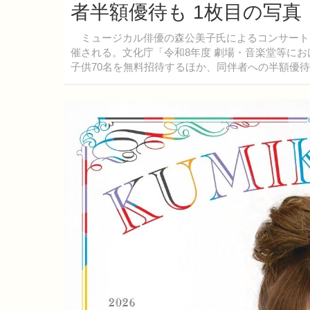
者半額優待も 1枚目の写真
ミュージカル俳優の森公美子氏によるコンサートが、
催される。文化庁「令和8年度 劇場・音楽堂等にお
子供70名を無料招待するほか、同伴者への半額優