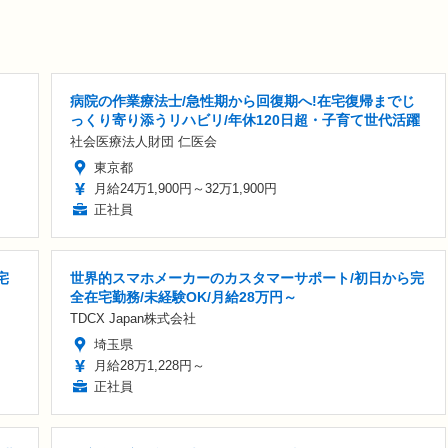
病院の作業療法士/急性期から回復期へ!在宅復帰までじ
っくり寄り添うリハビリ/年休120日超・子育て世代活躍
社会医療法人財団 仁医会
東京都
月給24万1,900円～32万1,900円
正社員
宅
世界的スマホメーカーのカスタマーサポート/初日から完
全在宅勤務/未経験OK/月給28万円～
TDCX Japan株式会社
埼玉県
月給28万1,228円～
正社員