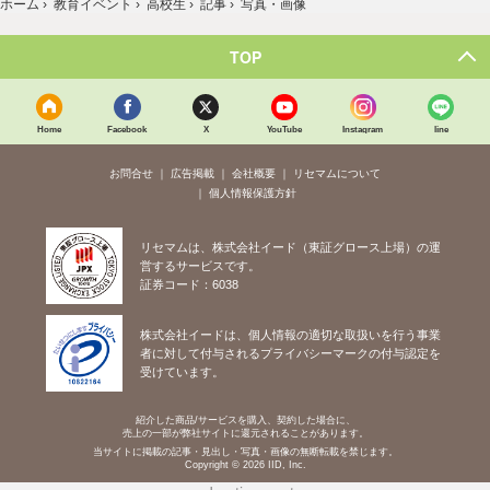
ホーム
›
教育イベント
›
高校生
›
記事
›
写真・画像
TOP
Home
Facebook
X
YouTube
Instagram
line
お問合せ
広告掲載
会社概要
リセマムについて
個人情報保護方針
リセマムは、株式会社イード（東証グロース上場）の運
営するサービスです。
証券コード：6038
株式会社イードは、個人情報の適切な取扱いを行う事業
者に対して付与されるプライバシーマークの付与認定を
受けています。
紹介した商品/サービスを購入、契約した場合に、
売上の一部が弊社サイトに還元されることがあります。
当サイトに掲載の記事・見出し・写真・画像の無断転載を禁じます。
Copyright © 2026 IID, Inc.