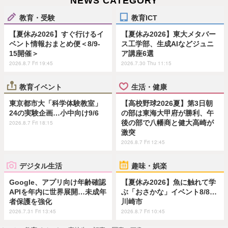
NEWS CATEGORY
教育・受験
教育ICT
【夏休み2026】すぐ行けるイ
【夏休み2026】東大メタバー
ベント情報おまとめ便＜8/9-
ス工学部、生成AIなどジュニ
15開催＞
ア講座6選
2026.8.7 Fri 19:45
2026.7.30 Thu 11:15
教育イベント
生活・健康
東京都市大「科学体験教室」
【高校野球2026夏】第3日朝
24の実験企画…小中向け9/6
の部は東海大甲府が勝利、午
後の部で八幡商と健大高崎が
2026.8.7 Fri 18:15
激突
2026.8.7 Fri 12:45
デジタル生活
趣味・娯楽
Google、アプリ向け年齢確認
【夏休み2026】魚に触れて学
APIを年内に世界展開…未成年
ぶ「おさかな」イベント8/8…
者保護を強化
川崎市
2026.7.31 Fri 13:45
2026.8.7 Fri 10:45