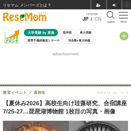
リセマム メンバーズ
Language
JP
/
CN
menu
search
大学受験 by 東進
医学部
東大受験
医専予備校徹底リサーチ
河合塾×東大特集
親子で考える大学選び
高校受験
中学受験
小学校受験
advertisement
共通テスト
夏休み
8月開催学校説明会・相談会
8月開催イベント・WS
全国公立高校 過去問
人気記事
自由研究教材（小学生向け）
自由研究教材（中学生向け）
ランキング
教育イベント
高校生
2026.5.14（木） 14:15
【夏休み2026】高校生向け珪藻研究、合宿講座
7/25-27…琵琶湖博物館 1枚目の写真・画像