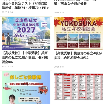
回合不合判定テスト（7/5実施）
灘・南山女子部が優勝
偏差値…筑駒74・桜蔭70＜PR＞
2026.7.10
2026.8.5
【高校受験】【中学受験】兵庫
【高校受験】横須賀の私立4校が
県内の私立31校が集結、個別相
参加…合同相談会10/12
談会9/6
2026.7.28
2026.8.5