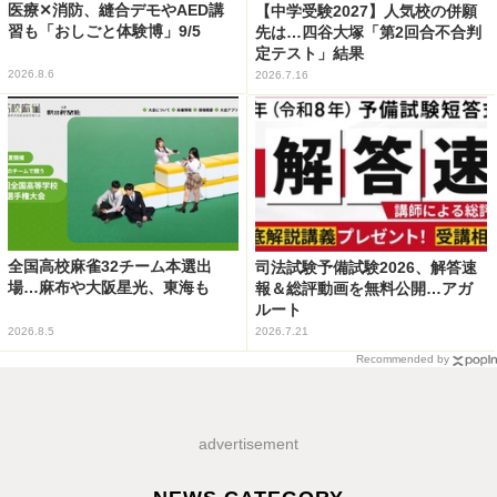
医療✕消防、縫合デモやAED講
【中学受験2027】人気校の併願
習も「おしごと体験博」9/5
先は…四谷大塚「第2回合不合判
定テスト」結果
2026.8.6
2026.7.16
全国高校麻雀32チーム本選出
司法試験予備試験2026、解答速
場…麻布や大阪星光、東海も
報＆総評動画を無料公開…アガ
ルート
2026.8.5
2026.7.21
Recommended by
advertisement