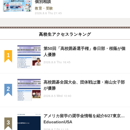
個別相談
教育・受験
2026.8.6 Thu 21:45
高校生アクセスランキング
第50回「高校囲碁選手権」春日部・桜蔭が個
人優勝
2026.8.6 Thu 16:45
高校囲碁全国大会、団体戦は灘・南山女子部
が優勝
2026.8.5 Wed 10:40
アメリカ留学の奨学金情報を紹介8/27東京…
EducationUSA
2026.8.7 Fri 11:15