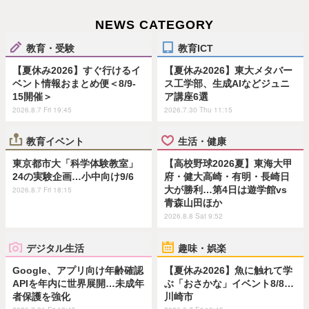
NEWS CATEGORY
教育・受験
教育ICT
【夏休み2026】すぐ行けるイ
【夏休み2026】東大メタバー
ベント情報おまとめ便＜8/9-
ス工学部、生成AIなどジュニ
15開催＞
ア講座6選
2026.8.7 Fri 19:45
2026.7.30 Thu 11:15
教育イベント
生活・健康
東京都市大「科学体験教室」
【高校野球2026夏】東海大甲
24の実験企画…小中向け9/6
府・健大高崎・有明・長崎日
大が勝利…第4日は遊学館vs
2026.8.7 Fri 18:15
青森山田ほか
2026.8.8 Sat 9:52
デジタル生活
趣味・娯楽
Google、アプリ向け年齢確認
【夏休み2026】魚に触れて学
APIを年内に世界展開…未成年
ぶ「おさかな」イベント8/8…
者保護を強化
川崎市