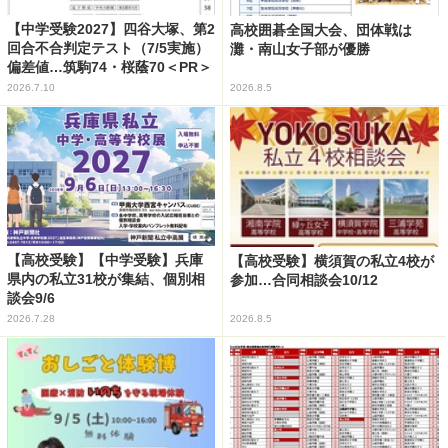
【中学受験2027】四谷大塚、第2
高校囲碁全国大会、団体戦は
回合不合判定テスト（7/5実施）
灘・南山女子部が優勝
偏差値…筑駒74・桜蔭70＜PR＞
2026.7.10
2026.8.5
【高校受験】【中学受験】兵庫
【高校受験】横須賀の私立4校が
県内の私立31校が集結、個別相
参加…合同相談会10/12
談会9/6
2026.7.28
2026.8.5