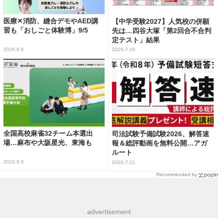
医療✕消防、縫合デモやAED講
【中学受験2027】人気校の併願
習も「おしごと体験博」9/5
先は…四谷大塚「第2回合不合判
定テスト」結果
2026.8.6
2026.7.16
全国高校麻雀32チーム本選出
司法試験予備試験2026、解答速
場…麻布や大阪星光、東海も
報＆総評動画を無料公開…アガ
ルート
2026.8.5
2026.7.21
Recommended by
advertisement