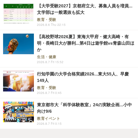
【大学受験2027】京都府立大、募集人員を増員...
文学部は一般選抜も拡大
教育・受験
2026.8.6 Thu 22:15
【高校野球2026夏】東海大甲府・健大高崎・有
明・長崎日大が勝利...第4日は遊学館vs青森山田ほ
か
生活・健康
2026.8.7 Fri 15:52
行知学園の大学合格実績2026...東大55人、早慶
149人
教育・受験
2026.8.7 Fri 0:45
東京都市大「科学体験教室」24の実験企画...小中
向け9/6
教育イベント
2026.8.7 Fri 0:15