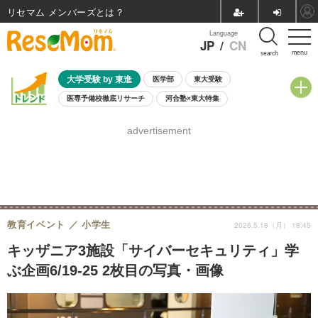
リセマム メンバーズ
Language
JP
/
CN
menu
search
大学受験 by 東進
医学部
東大受験
医専予備校徹底リサーチ
河合塾×東大特集
親子で考える大学選び
高校受験
中学受験
小学校受験
advertisement
共通テスト
夏休み
8月開催学校説明会・相談会
8月開催イベント・WS
全国公立高校 過去問
人気記事
自由研究教材（小学生向け）
自由研究教材（中学生向け）
ランキング
教育イベント
小学生
2026.5.18（月） 18:45
キッザニア3施設「サイバーセキュリティ」学
ぶ企画6/19-25 2枚目の写真・画像