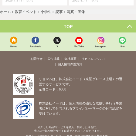
2026.7.31 Fri 13:45
2026.8.7 Fri 10:45
ホーム
›
教育イベント
›
小学生
›
記事
›
写真・画像
TOP
Home
Facebook
X
YouTube
Instagram
line
お問合せ
広告掲載
会社概要
リセマムについて
個人情報保護方針
リセマムは、株式会社イード（東証グロース上場）の運
営するサービスです。
証券コード：6038
株式会社イードは、個人情報の適切な取扱いを行う事業
者に対して付与されるプライバシーマークの付与認定を
受けています。
紹介した商品/サービスを購入、契約した場合に、
売上の一部が弊社サイトに還元されることがあります。
当サイトに掲載の記事・見出し・写真・画像の無断転載を禁じます。