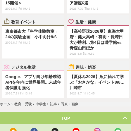
15開催＞
ア講座6選
2026.8.7 Fri 19:45
2026.7.30 Thu 11:15
教育イベント
生活・健康
東京都市大「科学体験教室」
【高校野球2026夏】東海大甲
24の実験企画…小中向け9/6
府・健大高崎・有明・長崎日
大が勝利…第4日は遊学館vs
2026.8.7 Fri 18:15
青森山田ほか
2026.8.8 Sat 9:52
デジタル生活
趣味・娯楽
Google、アプリ向け年齢確認
【夏休み2026】魚に触れて学
APIを年内に世界展開…未成年
ぶ「おさかな」イベント8/8…
者保護を強化
川崎市
2026.7.31 Fri 13:45
2026.8.7 Fri 10:45
ホーム
›
教育・受験
›
中学生
›
記事
›
写真・画像
TOP