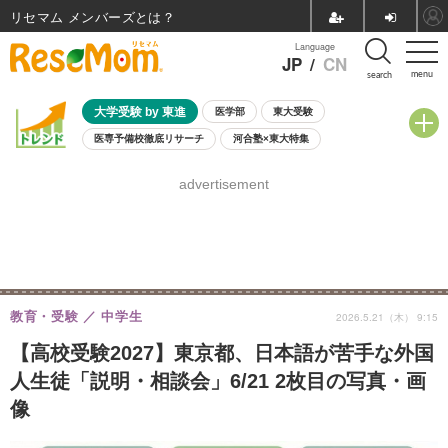
リセマム メンバーズ
Language
JP
/
CN
menu
search
大学受験 by 東進
医学部
東大受験
医専予備校徹底リサーチ
河合塾×東大特集
親子で考える大学選び
高校受験
中学受験
小学校受験
advertisement
共通テスト
夏休み
8月開催学校説明会・相談会
8月開催イベント・WS
全国公立高校 過去問
人気記事
自由研究教材（小学生向け）
自由研究教材（中学生向け）
ランキング
教育・受験
中学生
2026.5.21（木） 9:15
【高校受験2027】東京都、日本語が苦手な外国
人生徒「説明・相談会」6/21 2枚目の写真・画
像