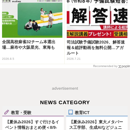
全国高校麻雀32チーム本選出
司法試験予備試験2026、解答速
場…麻布や大阪星光、東海も
報＆総評動画を無料公開…アガ
ルート
2026.8.5
2026.7.21
Recommended by
advertisement
NEWS CATEGORY
教育・受験
教育ICT
【夏休み2026】すぐ行けるイ
【夏休み2026】東大メタバー
ベント情報おまとめ便＜8/9-
ス工学部、生成AIなどジュニ