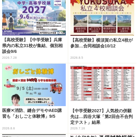
【高校受験】【中学受験】兵庫
【高校受験】横須賀の私立4校が
県内の私立31校が集結、個別相
参加…合同相談会10/12
談会9/6
2026.7.28
2026.8.5
医療✕消防、縫合デモやAED講
【中学受験2027】人気校の併願
習も「おしごと体験博」9/5
先は…四谷大塚「第2回合不合判
定テスト」結果
2026.8.6
2026.7.16