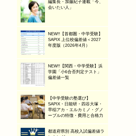
編集長・加藤紀子連載「今、
会いたい人」
NEW!!【首都圏・中学受験】
SAPIX 上位校偏差値＜2027
年度版（2026年4月）
NEW!!【関西・中学受験】浜
学園「小6合否判定テスト」
偏差値一覧
【中学受験の塾選び】
SAPIX・日能研・四谷大塚・
早稲アカ・エルカミノ・グノ
ーブルの特徴・費用と合格力
都道府県別 高校入試偏差値ラ