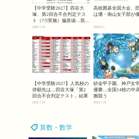
【中学受験2027】四谷大
高校囲碁全国大会、
塚、第2回合不合判定テス
は灘・南山女子部が
ト（7/5実施）偏差値…筑駒
74・桜蔭70＜PR＞
2026.7.10
2026.8.5
【中学受験2027】人気校の
砂金甲子園、神戸女
併願先は…四谷大塚「第2
優勝…全国14校の中
回合不合判定テスト」結果
腕競う
2026.7.16
2026.7.29
算数・数学