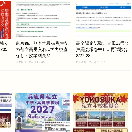
強く
東京都、熊本地震被災生徒
高卒認定試験、台風13号で
209
の都立高受入れ...学力検査
沖縄会場を中止...再試験は
なし・授業料免除
8/27-28
2026.8.5 Wed 17:45
2026.8.5 Wed 16:27