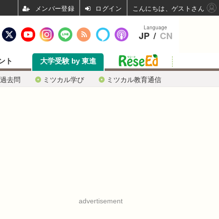
ログイン
こんにちは、ゲストさん
Language
JP
/
CN
ント
大学受験 by 東進
過去問
ミツカル学び
ミツカル教育通信
advertisement