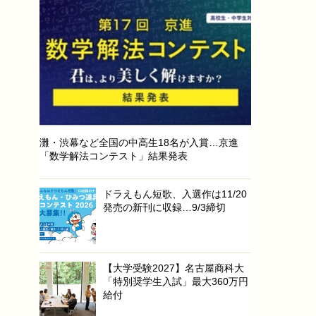
灘・渋幕など全国の中高生18名が入賞…京進
「数学解法コンテスト」結果発表
ドラえもん短歌、入選作は11/20
発売の新刊に収録…9/3締切
【大学受験2027】名古屋商科大
「特別奨学生入試」最大360万円
給付