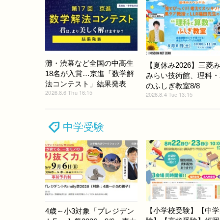
灘・渋幕など全国の中高生
【夏休み2026】三菱
18名が入賞…京進「数学解
みらい技術館、理科・
法コンテスト」結果発表
のふしぎ教室8/8
2026.8.6 Thu 16:15
2026.8.4 Tue 13:15
中学受験
【小学校受験】【中学
4歳～小3対象「プレジデン