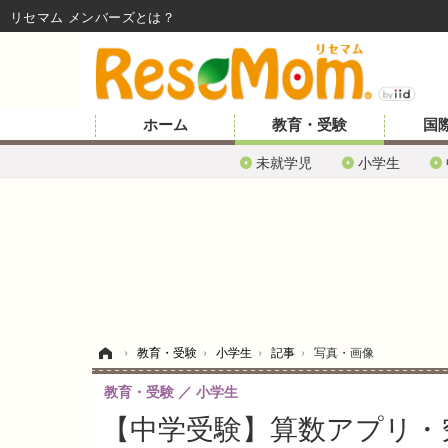
リセマム メンバーズ
ホーム
教育・受験
国
未就学児
小学生
ホーム
›
教育・受験
›
小学生
›
記事
›
写真・画像
教育・受験
小学生
【中学受験】算数アプリ・