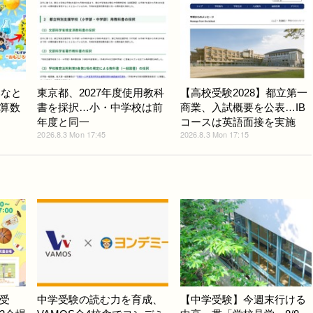
みなと
東京都、2027年度使用教科
【高校受験2028】都立第一
算数
書を採択…小・中学校は前
商業、入試概要を公表…IB
年度と同一
コースは英語面接を実施
2026.8.3 Mon 17:45
2026.8.3 Mon 17:15
受
中学受験の読む力を育成、
【中学受験】今週末行ける