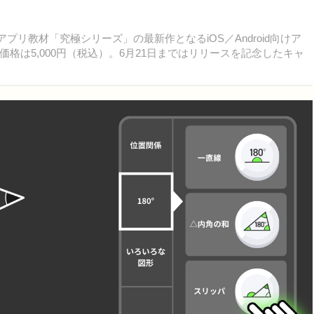
プリ教材「究極シリーズ」の最新作となるiOS／Android向けア
格は5,000円（税込）。6月21日まではリリースを記念したキャ