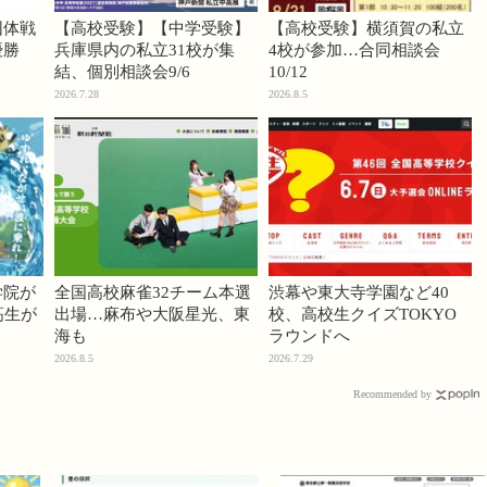
団体戦
【高校受験】【中学受験】
【高校受験】横須賀の私立
優勝
兵庫県内の私立31校が集
4校が参加…合同相談会
結、個別相談会9/6
10/12
2026.7.28
2026.8.5
学院が
全国高校麻雀32チーム本選
渋幕や東大寺学園など40
高生が
出場…麻布や大阪星光、東
校、高校生クイズTOKYO
海も
ラウンドへ
2026.8.5
2026.7.29
Recommended by