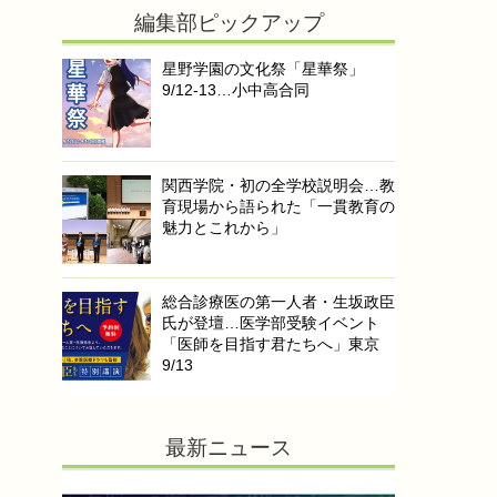
編集部ピックアップ
星野学園の文化祭「星華祭」
9/12-13…小中高合同
関西学院・初の全学校説明会…教
育現場から語られた「一貫教育の
魅力とこれから」
総合診療医の第一人者・生坂政臣
氏が登壇…医学部受験イベント
「医師を目指す君たちへ」東京
9/13
最新ニュース