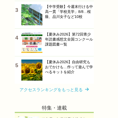
【中学受験】今週末行ける中
高一貫「学校見学」8/8…桜
蔭、品川女子など10校
【夏休み2026】第72回青少
年読書感想文全国コンクール
課題図書一覧
【夏休み2026】自由研究も
おでかけも…作って遊んで学
べるキットを紹介
アクセスランキングをもっと見る
特集・連載