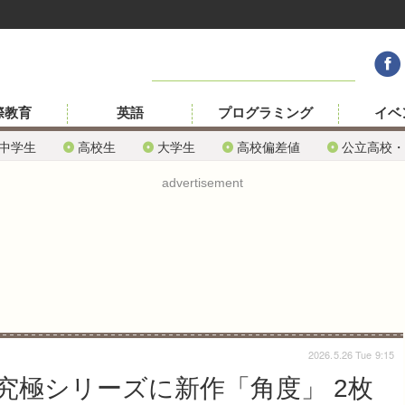
際教育
英語
プログラミング
イベ
中学生
高校生
大学生
高校偏差値
公立高校・
advertisement
2026.5.26 Tue 9:15
究極シリーズに新作「角度」 2枚