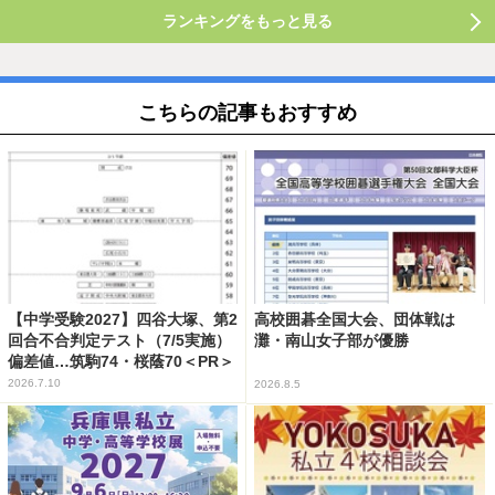
ランキングをもっと見る
こちらの記事もおすすめ
【中学受験2027】四谷大塚、第2
高校囲碁全国大会、団体戦は
回合不合判定テスト（7/5実施）
灘・南山女子部が優勝
偏差値…筑駒74・桜蔭70＜PR＞
2026.7.10
2026.8.5