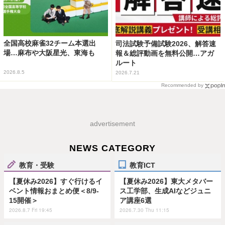
全国高校麻雀32チーム本選出
司法試験予備試験2026、解答速
場…麻布や大阪星光、東海も
報＆総評動画を無料公開…アガ
ルート
2026.8.5
2026.7.21
Recommended by
advertisement
NEWS CATEGORY
教育・受験
教育ICT
【夏休み2026】すぐ行けるイ
【夏休み2026】東大メタバー
ベント情報おまとめ便＜8/9-
ス工学部、生成AIなどジュニ
15開催＞
ア講座6選
2026.8.7 Fri 19:45
2026.7.30 Thu 11:15