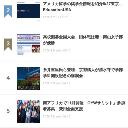
アメリカ留学の奨学金情報を紹介8/27東京…
EducationUSA
2026.8.7 Fri 11:15
高校囲碁全国大会、団体戦は灘・南山女子部
が優勝
2026.8.5 Wed 10:40
糸井重里氏ら登壇、京都橘大が清水寺で学部
学科開設記念の講演会
2026.8.5 Wed 14:15
南アフリカで11月開催「OYWサミット」参加
者募集…費用全面支援
2026.7.8 Wed 16:15