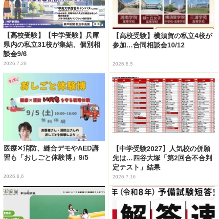
【高校受験】【中学受験】兵庫
【高校受験】横須賀の私立4校が
県内の私立31校が集結、個別相
参加…合同相談会10/12
談会9/6
2026.7.28
2026.8.5
医療✕消防、縫合デモやAED講
【中学受験2027】人気校の併願
習も「おしごと体験博」9/5
先は…四谷大塚「第2回合不合判
定テスト」結果
2026.8.6
2026.7.16