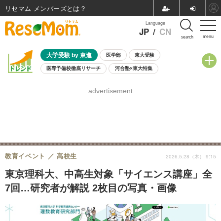
リセマム メンバーズ
Language
JP
/
CN
menu
search
大学受験 by 東進
医学部
東大受験
医専予備校徹底リサーチ
河合塾×東大特集
親子で考える大学選び
高校受験
中学受験
小学校受験
advertisement
共通テスト
夏休み
8月開催学校説明会・相談会
8月開催イベント・WS
全国公立高校 過去問
人気記事
自由研究教材（小学生向け）
自由研究教材（中学生向け）
ランキング
教育イベント
高校生
2026.5.28（木） 9:15
東京理科大、中高生対象「サイエンス講座」全
7回…研究者が解説 2枚目の写真・画像