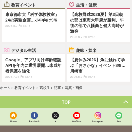
教育イベント
生活・健康
東京都市大「科学体験教室」
【高校野球2026夏】第3日朝
24の実験企画…小中向け9/6
の部は東海大甲府が勝利、午
後の部で八幡商と健大高崎が
2026.8.7 Fri 18:15
激突
2026.8.7 Fri 12:45
デジタル生活
趣味・娯楽
Google、アプリ向け年齢確認
【夏休み2026】魚に触れて学
APIを年内に世界展開…未成年
ぶ「おさかな」イベント8/8…
者保護を強化
川崎市
2026.7.31 Fri 13:45
2026.8.7 Fri 10:45
ホーム
›
教育イベント
›
高校生
›
記事
›
写真・画像
TOP
Home
Facebook
X
YouTube
Instagram
line